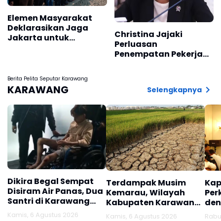
Elemen Masyarakat
Deklarasikan Jaga
Christina Jajaki
Jakarta untuk
Perluasan
Indonesia
Penempatan Pekerja
Migran ke Republik
Ceko
Berita Pelita Seputar Karawang
KARAWANG
Selengkapnya
Dikira Begal Sempat
Terdampak Musim
Kap
Disiram Air Panas, Dua
Kemarau, Wilayah
Per
Santri di Karawang
Kabupaten Karawang
den
Terluka Akibat Aksi
Kekeringan Makin
Mel
Kamis, 6 Agustus 2026
Kamis, 6 Agustus 2026
Rabu
Oknum Linmas