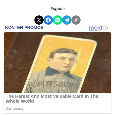
dilakukan serentak di beberapa lokasi. Di antaranya Tempat
Bagikan
Penimbunan Pabean Cikarang dan kantor PT Solusi Bangun
Indonesia di Bogor.
"Kami berkomitmen memberantas peredaran barang-barang ilegal
untuk menjaga penerimaan negara," ujar Askolani. Menurut dia,
ini juga sebagai wujud fungsi Bea Cukai sebagai pelindung
masyarakat dari barang ilegal dan berbahaya.