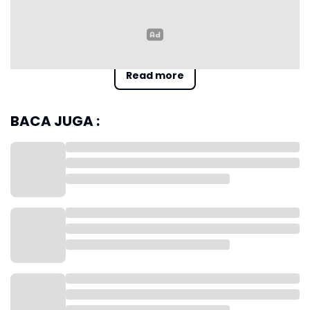
Read more
DJBC juga memusnahkan 4.787 produk pengolahan tembakau
seperti ekstrak dan esens, 74.450 gram molases, dan 40.292 gram
tembakau iris. Dirjen Bea Cukai, Askolani, mengatakan
BACA JUGA :
seluruhnya merupakan barang milik negara eks pabeanan cukai
dan barang hasil rampasan negara.
"Pemusnahan dilakukan setelah proses hukum bersama Kejaksaan
Agung dan Ditjen Kekayaan Negara," ujarnya, Rabu (31/7/2024).
Menurut Askolani, barang-barang tersebut adalah hasil tangkapan
selama beberapa tahun terakhir.