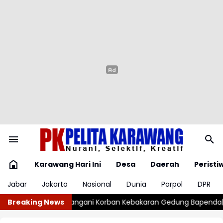
Karawang Hari Ini
Desa
Daerah
Peristi
Jabar
Jakarta
Nasional
Dunia
Parpol
DPR
 Gedung Bapenda
Breaking News
Tiga Gudang Miras Digerebek, Polisi Temukan