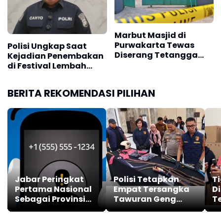
Marbut Masjid di
Purwakarta Tewas
Polisi Ungkap Saat
Diserang Tetangga
Kejadian Penembakan
Saat Hendak Azan,
di Festival Lembah
Polisi Amankan Barang
Baliem, Wamenpar Tak
Bukti Sajam
Berada di Lokasi
BERITA REKOMENDASI PILIHAN
Jabar Peringkat
Polisi Tetapkan
T
Pertama Nasional
Empat Tersangka
Di
Sebagai Provinsi
Tawuran Geng
T
dengan Jumlah
Semarang-Kendal
da
Laporan dan
K