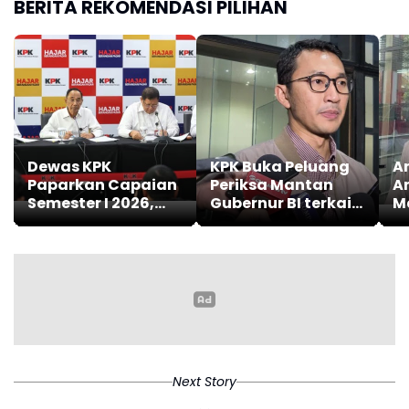
BERITA REKOMENDASI PILIHAN
Dewas KPK
KPK Buka Peluang
A
Paparkan Capaian
Periksa Mantan
A
Semester I 2026,
Gubernur BI terkait
M
Fokus Perketat Etik
Kasus Korupsi CSR
P
dan Pengawasan
K
Internal
J
Next Story