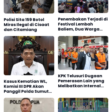
Penembakan Terjadi di
Polisi Sita 159 Botol
Festival Lembah
Miras Ilegal di Cisaat
Baliem, Dua Warga
dan Citamiang
Luka
KPK Telusuri Dugaan
Pemerasan Lain yang
Kasus Kematian WL,
Melibatkan Internal
Komisi III DPR Akan
KPK
Panggil Polda Sumut
dan Keluarga Korban