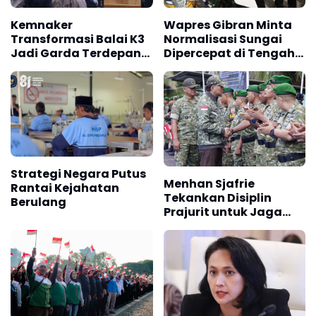
Kemnaker
Wapres Gibran Minta
Transformasi Balai K3
Normalisasi Sungai
Jadi Garda Terdepan
Dipercepat di Tengah
Pencegahan
Pemulihan
Kecelakaan Kerja
Pascabencana
Strategi Negara Putus
Menhan Sjafrie
Rantai Kejahatan
Tekankan Disiplin
Berulang
Prajurit untuk Jaga
Kepercayaan Rakyat