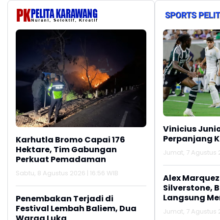
Meluas
Ber
Vinicius Juni
Perpanjang K
Karhutla Bromo Capai 176
Hektare, Tim Gabungan
Jumat, 7 Agustus 2
Perkuat Pemadaman
Sabtu, 8 Agustus 2026 | 16:56 WIB
Alex Marquez 
Silverstone, 
Langsung M
Penembakan Terjadi di
Festival Lembah Baliem, Dua
Jumat, 7 Agustus 2
Warga Luka