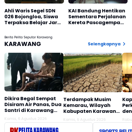
Ahli Waris Segel SDN
KAI Bandung Hentikan
026 Bojongloa, Siswa
Sementara Perjalanan
Terpaksa Belajar Jarak
Kereta Pascagempa
Jauh
Pangandaran
Berita Pelita Seputar Karawang
KARAWANG
Selengkapnya
Dikira Begal Sempat
Terdampak Musim
Kap
Disiram Air Panas, Dua
Kemarau, Wilayah
Per
Santri di Karawang
Kabupaten Karawang
den
Terluka Akibat Aksi
Kekeringan Makin
Mel
Kamis, 6 Agustus 2026
Kamis, 6 Agustus 2026
Rabu
Oknum Linmas
Meluas
Ber