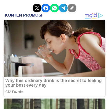
sekitar kawasan Bypass Karawang hingga area
hutan kota dengan berjalan kaki tanpa tujuan pasti.
“Keliling-keliling aja di sekitar Bypass sama hutan
kota. Tidurnya katanya di jembatan,” kata Yono.
Kasus tersebut kini turut menjadi perhatian Unit
Perlindungan Perempuan dan Anak (PPA) Polres
Karawang serta DP3A Kabupaten Karawang
mengingat LZ masih berstatus anak di bawah umur.
SA pun telah diamankan pihak kepolisian untuk
menjalani pemeriksaan lebih lanjut.(*)