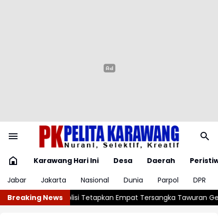
Karawang Hari Ini
Desa
Daerah
Peristi
Jabar
Jakarta
Nasional
Dunia
Parpol
DPR
rsangka Tawuran Geng Semarang-Kendal
Breaking News
Pemain Terbaik Piala 