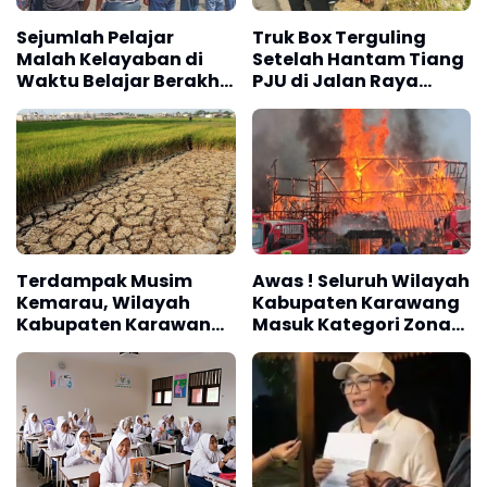
Sejumlah Pelajar
Truk Box Terguling
Malah Kelayaban di
Setelah Hantam Tiang
Waktu Belajar Berakhir
PJU di Jalan Raya
Kena Razia Satpol PP
Interchange Karawang
Karawang
Barat
Terdampak Musim
Awas ! Seluruh Wilayah
Kemarau, Wilayah
Kabupaten Karawang
Kabupaten Karawang
Masuk Kategori Zona
Kekeringan Makin
Kuning Kebakaran
Meluas
Berdasarkan
Penyusunan RISPK