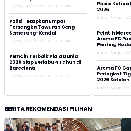
Posisi Ketiga
Jumat, 7 Agustus 2026 | 14:59 WIB
2026
Kamis, 6 Agustus 2
Polisi Tetapkan Empat
Tersangka Tawuran Geng
Semarang-Kendal
Pelatih Marc
Arema FC Pu
Jumat, 7 Agustus 2026 | 14:56 WIB
Penting Hada
Kamis, 6 Agustus 2
Pemain Terbaik Piala Dunia
2026 Siap Berlabu 4 Tahun di
Barcelona
Arema FC Ga
Peringkat Tig
Jumat, 7 Agustus 2026 | 14:54 WIB
2026 Setelah 
Persija Jakar
Kamis, 6 Agustus 2
BERITA REKOMENDASI PILIHAN