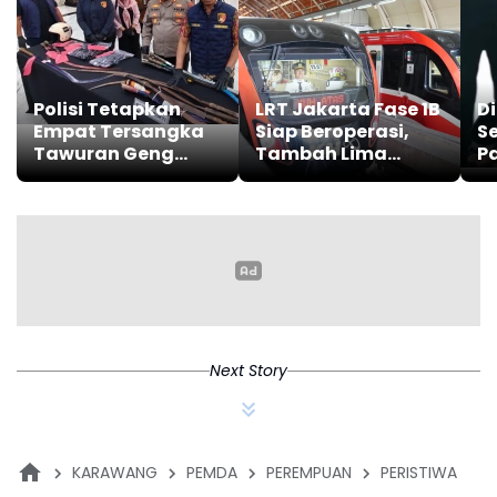
Polisi Tetapkan
LRT Jakarta Fase 1B
Di
Empat Tersangka
Siap Beroperasi,
S
Tawuran Geng
Tambah Lima
Pa
Semarang-Kendal
Stasiun Baru,
d
Berikut
Te
Lengkapnya
O
Next Story
KARAWANG
PEMDA
PEREMPUAN
PERISTIWA