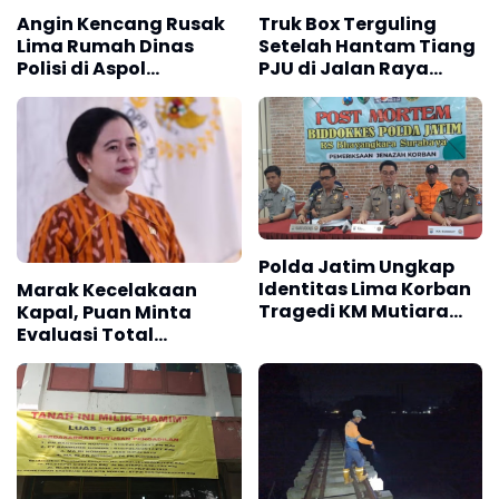
Angin Kencang Rusak
Truk Box Terguling
Lima Rumah Dinas
Setelah Hantam Tiang
Polisi di Aspol
PJU di Jalan Raya
Lamteumen
Interchange Karawang
Barat
Polda Jatim Ungkap
Identitas Lima Korban
Marak Kecelakaan
Tragedi KM Mutiara
Kapal, Puan Minta
Sentosa II
Evaluasi Total
Transportasi Laut