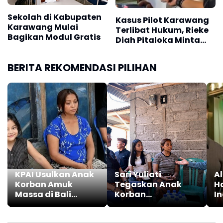
Sekolah di Kabupaten
Kasus Pilot Karawang
Karawang Mulai
Terlibat Hukum, Rieke
Bagikan Modul Gratis
Diah Pitaloka Minta
Kejelasan Proses
Perkara
BERITA REKOMENDASI PILIHAN
KPAI Usulkan Anak
Sari Yuliati
Al
Korban Amuk
Tegaskan Anak
H
Massa di Bali
Korban
In
Dapat
Pengeroyokan di
Pu
Perlindungan
Bali Berhak Raih
C