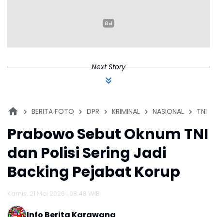
Psikologis
Masa Depan yang
Lebih Baik
Next Story
BERITA FOTO
DPR
KRIMINAL
NASIONAL
TNI
Prabowo Sebut Oknum TNI
dan Polisi Sering Jadi
Backing Pejabat Korup
Kamis, 21 Mei 2026 | 08:48 WIB
Info Berita Karawang