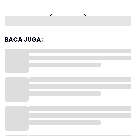
Mekarjati bersama kekasihnya berinisial SA (17).
Read more
BACA JUGA :
Camat Karawang Barat, Agus Somantri,
membenarkan kabar ditemukannya siswi tersebut.
Ia menyebut LZ ditemukan tidak jauh dari lingkungan
rumahnya.
“Betul udah ketemu infonya dari staf. Nggak jauh dari
rumahnya. Kabarnya udah dibawa ke unit PPA,”
ungkap Agus.