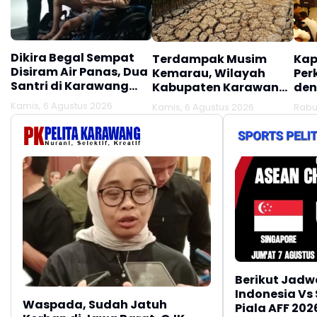
Dikira Begal Sempat
Terdampak Musim
Kap
Disiram Air Panas, Dua
Kemarau, Wilayah
Per
Santri di Karawang
Kabupaten Karawang
den
Terluka Akibat Aksi
Kekeringan Makin
Mel
Kamis, 6 Agustus 2026
Kamis, 6 Agustus 2026
Rabu
Oknum Linmas
Meluas
Ber
Berikut Jadw
Indonesia Vs
Waspada, Sudah Jatuh
Piala AFF 202