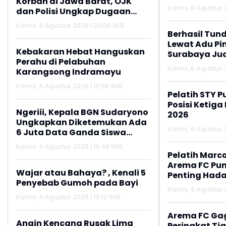
Korban di Jawa Barat, OJK
Kamis, 6 Agustus 2
dan Polisi Ungkap Dugaan
Penipuan Modus Titip Limit
Kamis, 6 Agustus 2026 | 20:00 WIB
Paylater
Berhasil Tun
Lewat Adu Pin
Kebakaran Hebat Hanguskan
Surabaya Jua
Perahu di Pelabuhan
2026
Kamis, 6 Agustus 2
Karangsong Indramayu
Kamis, 6 Agustus 2026 | 19:56 WIB
Pelatih STY P
Posisi Ketiga
Ngeriii, Kepala BGN Sudaryono
2026
Ungkapkan Diketemukan Ada
Kamis, 6 Agustus 2
6 Juta Data Ganda Siswa
Penerima MBG
Kamis, 6 Agustus 2026 | 19:48 WIB
Pelatih Marc
Arema FC Pu
Wajar atau Bahaya? , Kenali 5
Penting Hada
Penyebab Gumoh pada Bayi
Kamis, 6 Agustus 2
Kamis, 6 Agustus 2026 | 19:12 WIB
Arema FC Ga
Angin Kencang Rusak Lima
Peringkat Tig