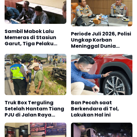
Sambil Mabok Lalu
Periode Juli 2026, Polisi
Memeras di Stasiun
Ungkap Korban
Garut, Tiga Pelaku
Meninggal Dunia
Diringkus Polisi
Akibat Lakalantas
Semester 1 Turun 22,92
Persen
Truk Box Terguling
Ban Pecah saat
Setelah Hantam Tiang
Berkendara di Tol,
PJU di Jalan Raya
Lakukan Hal ini
Interchange Karawang
Barat