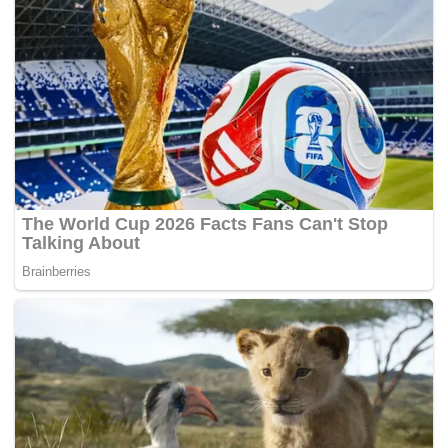
dan menjaga kesejahteraan mitra pengemudi.
Lebih jauh, dia juga memastikan tidak ada kenaikan
harga bagi konsumen dalam layanan GoRide reguler.
“Dan jangan lupa bahwa saat ini kalau kita
bandingkan antara GoRide reguler dan GoRide
Hemat, GoRide reguler itu masih digunakan lebih
banyak pelanggan dibandingkan GoRide Hemat di
Gojek pada saat ini,” kata Hans.
“Jadi kami berharap juga bisa memberikan sesuatu
stabilitas dan juga semacam tanggung jawab
perusahaan terhadap pelanggan-pelanggan kami,”
ujarnya (*)