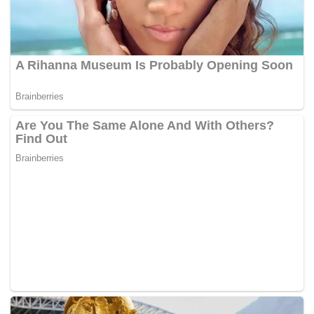
“Dampak dari ini, khususnya hanya untuk layanan
GoRide Hemat, akan ada penyesuaian harga
konsumen secara sangat terbatas. Kami
memastikan bahwa penyesuaian ini dilakukan secara
terukur dan tetap mengutamakan keterjangkauan
bagi masyarakat,” ujarnya.
Ia mengatakan, perusahaan memahami bahwa
kenaikan harga sekecil apa pun dapat terasa oleh
pengguna layanan.
Namun, Hans memastikan penyesuaian ini
diharapkan dapat langsung memberikan manfaat