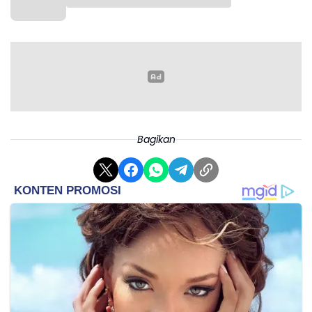
Bagikan
“Oleh karena itu, kami memutuskan untuk
menghentikan program langganan tersebut efektif
dalam waktu dekat,” ujar dia menambahkan.
Lebih lanjut, Hans mengatakan layanan GoRide
Hemat nantinya juga akan mengikuti pemangkasan
potongan pendapatan yang diambil perusahaan
aplikator dari pengemudi ojek daring menjadi
delapan persen.