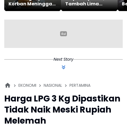
Korban Meninggal
Tambah Lima
B
Dunia Akibat
Stasiun Baru,
S
Lakalantas
Berikut
Semester 1 Turun
Lengkapnya
22,92 Persen
Next Story
EKONOMI
NASIONAL
PERTAMINA
Harga LPG 3 Kg Dipastikan
Tidak Naik Meski Rupiah
Melemah