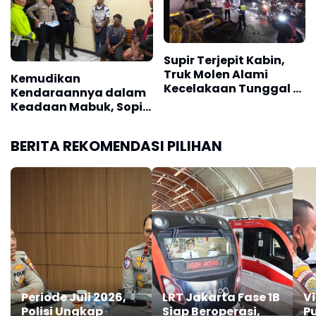
Supir Terjepit Kabin,
Truk Molen Alami
Kemudikan
Kecelakaan Tunggal di
Kendaraannya dalam
Soekarno-Hatta
Keadaan Mabuk, Sopir
Bandung
Angkot Diamankan
Polisi
BERITA REKOMENDASI PILIHAN
Periode Juli 2026,
LRT Jakarta Fase 1B
V
Polisi Ungkap
Siap Beroperasi,
Pu