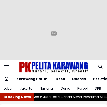
Karawang Hari Ini
Desa
Daerah
Peristi
Jabar
Jakarta
Nasional
Dunia
Parpol
DPR
nda Siswa Penerima MBG
Breaking News
Wajar atau Bahaya? , Kenali 5 Penye