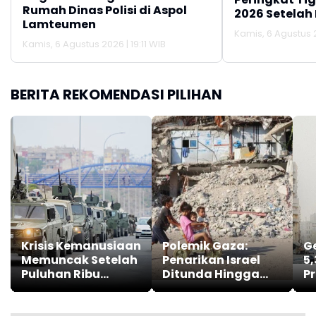
Rumah Dinas Polisi di Aspol
2026 Setelah 
Lamteumen
Persija Jakar
Kamis, 6 Agustus 2
Kamis, 6 Agustus 2026 | 19:11 WIB
BERITA REKOMENDASI PILIHAN
Krisis Kemanusiaan
Polemik Gaza:
G
Memuncak Setelah
Penarikan Israel
5
Puluhan Ribu
Ditunda Hingga
Pr
Warga Maroko
Hamas Lucuti
M
Nekat Berenang
Senjata