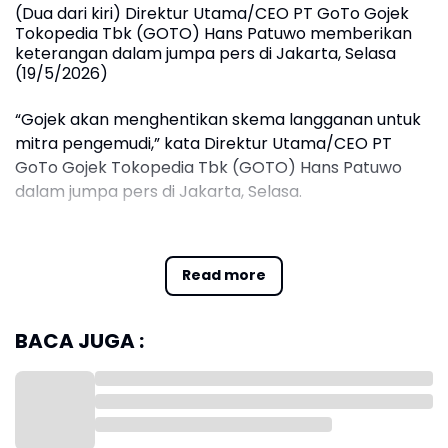
(Dua dari kiri) Direktur Utama/CEO PT GoTo Gojek
Tokopedia Tbk (GOTO) Hans Patuwo memberikan
keterangan dalam jumpa pers di Jakarta, Selasa
(19/5/2026)
“Gojek akan menghentikan skema langganan untuk
mitra pengemudi,” kata Direktur Utama/CEO PT
GoTo Gojek Tokopedia Tbk (GOTO) Hans Patuwo
dalam jumpa pers di Jakarta, Selasa.
Hans mengatakan, keputusan ini merupakan langkah
perusahaan dalam mengadaptasi Peraturan
Read more
Presiden (Perpres) Nomor 27 Tahun 2026 terkait
potongan pendapatan mitra pengemudi.
BACA JUGA :