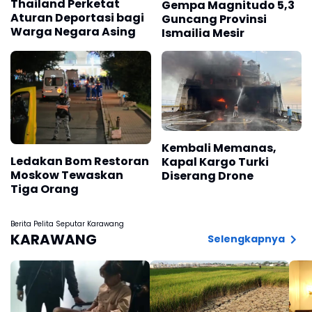
Thailand Perketat
Gempa Magnitudo 5,3
Aturan Deportasi bagi
Guncang Provinsi
Warga Negara Asing
Ismailia Mesir
Kembali Memanas,
Ledakan Bom Restoran
Kapal Kargo Turki
Moskow Tewaskan
Diserang Drone
Tiga Orang
Berita Pelita Seputar Karawang
KARAWANG
Selengkapnya