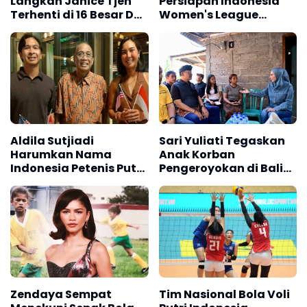
Langkah Janice Tjen
Persiapan Indonesia
Terhenti di 16 Besar DC
Women's League
Open 2026
2026/27
Aldila Sutjiadi
Sari Yuliati Tegaskan
Harumkan Nama
Anak Korban
Indonesia Petenis Putri
Pengeroyokan di Bali
Tanah Air Cetak
Berhak Raih Masa
Sejarah
Depan yang Lebih Baik
Zendaya Sempat
Tim Nasional Bola Voli