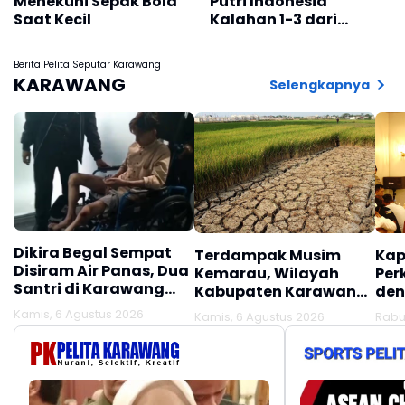
Menekuni Sepak Bola
Putri Indonesia
Saat Kecil
Kalahan 1-3 dari
Thailand pada Laga
Pembuka SEA V Cup
Berita Pelita Seputar Karawang
2026
KARAWANG
Selengkapnya
Dikira Begal Sempat
Terdampak Musim
Kap
Disiram Air Panas, Dua
Kemarau, Wilayah
Per
Santri di Karawang
Kabupaten Karawang
den
Terluka Akibat Aksi
Kekeringan Makin
Mel
Kamis, 6 Agustus 2026
Kamis, 6 Agustus 2026
Rabu
Oknum Linmas
Meluas
Ber