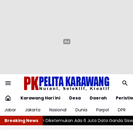
Karawang Hari Ini
Desa
Daerah
Peristi
Jabar
Jakarta
Nasional
Dunia
Parpol
DPR
6 Juta Data Ganda Siswa Penerima MBG
Breaking News
Wajar atau Bahaya? ,