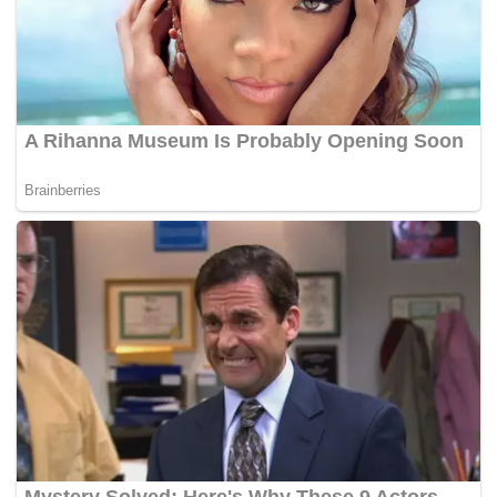
Alwi mengatakan pengalaman sebelumnya
membuat dirinya belajar untuk tidak terlalu terburu-
buru mengejar kemenangan.
“Beberapa kali saya belajar dari pengalaman, ketika
saya terlalu ingin menang malah membuat blunder.
Jadi ketika lepas gim kedua tadi, saya coba lebih
tenang, balikin fokusnya lagi karena saya tahu
pertandingan belum selesai dan kita masih punya
kesempatan yang sama untuk menang,” tutur Alwi.
Pada babak perempat final, Alwi akan menghadapi
wakil Jepang, Kodai Naraoka.