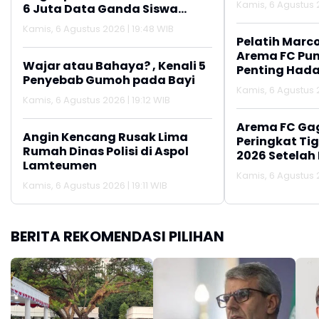
Kamis, 6 Agustus 2
6 Juta Data Ganda Siswa
Penerima MBG
Kamis, 6 Agustus 2026 | 19:48 WIB
Pelatih Marc
Arema FC Pu
Wajar atau Bahaya? , Kenali 5
Penting Hada
Penyebab Gumoh pada Bayi
Kamis, 6 Agustus 2
Kamis, 6 Agustus 2026 | 19:12 WIB
Arema FC Ga
Angin Kencang Rusak Lima
Peringkat Tig
Rumah Dinas Polisi di Aspol
2026 Setelah 
Lamteumen
Persija Jakar
Kamis, 6 Agustus 2
Kamis, 6 Agustus 2026 | 19:11 WIB
BERITA REKOMENDASI PILIHAN