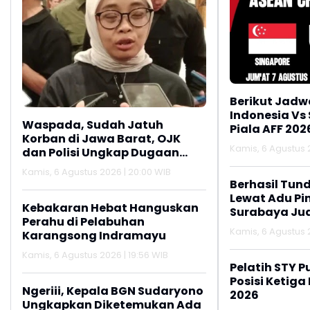
Berikut Jadw
Indonesia Vs
Waspada, Sudah Jatuh
Piala AFF 202
Korban di Jawa Barat, OJK
Kamis, 6 Agustus 2
dan Polisi Ungkap Dugaan
Penipuan Modus Titip Limit
Kamis, 6 Agustus 2026 | 20:00 WIB
Paylater
Berhasil Tun
Lewat Adu Pin
Kebakaran Hebat Hanguskan
Surabaya Jua
Perahu di Pelabuhan
2026
Kamis, 6 Agustus 2
Karangsong Indramayu
Kamis, 6 Agustus 2026 | 19:56 WIB
Pelatih STY P
Posisi Ketiga
Ngeriii, Kepala BGN Sudaryono
2026
Ungkapkan Diketemukan Ada