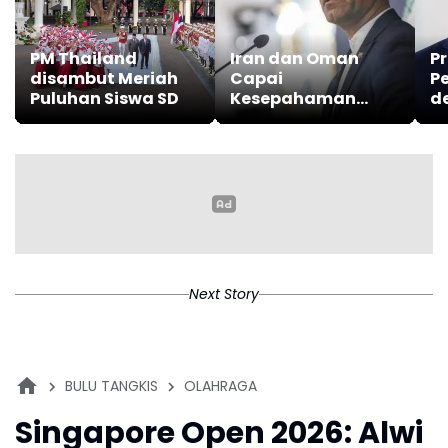
PM Thailand
Iran dan Oman
Pr
disambut Meriah
Capai
P
Puluhan Siswa SD
Kesepahaman
d
Jalur Pelayaran di
u
Selat Hormuz
M
Next Story
BULU TANGKIS
OLAHRAGA
Singapore Open 2026: Alwi