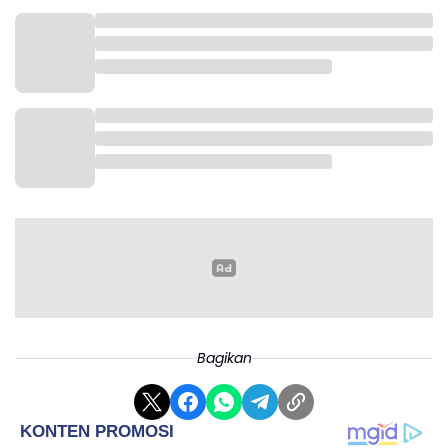
pembuktian untuk dirinya sendiri setelah melewati
periode sulit pada ajang Piala Thomas sebelumnya.
“Periode sebelumnya di Piala Thomas cukup berat
bagi saya jadi ini pengalaman yang membuktikan
kepada diri saya sendiri terutama untuk melawan
rasa takut, melawan rasa cemas. Saya percaya
Tuhan selalu persiapkan rencana yang lebih baik
buat saya jadi semuanya harus saya terima dengan
cukup dewasa,” kata Alwi.
Bagikan