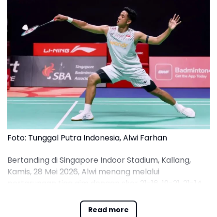
Foto: Tunggal Putra Indonesia, Alwi Farhan
Bertanding di Singapore Indoor Stadium, Kallang,
Kamis, 28 Mei 2026, Alwi menang melalui
pertarungan tiga gim dengan skor 21-16, 19-21, 21-14.
Usai pertandingan, Alwi mengaku bersyukur sekaligus
Read more