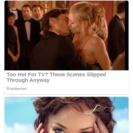
Menurut Alwi, laga melawan Shi Yuqi berlangsung
penuh tantangan, termasuk kondisi angin di arena
yang cukup sulit dikendalikan. Ia juga menyadari
lawannya terus mencoba membalikkan tekanan
meski beberapa kali tertinggal poin.
“Di pertandingan tadi saya sudah unggul beberapa
kali, tapi saya tetap tahu Shi Yuqi akan berusaha
semaksimal mungkin untuk mengejar. Dia gayanya
seperti orang kelelahan tapi memang di situ cara dia
untuk membuat saya lebih nafsu mungkin, selain itu
kondisi angin cukup susah untuk dikontrol,” ucap Alwi.