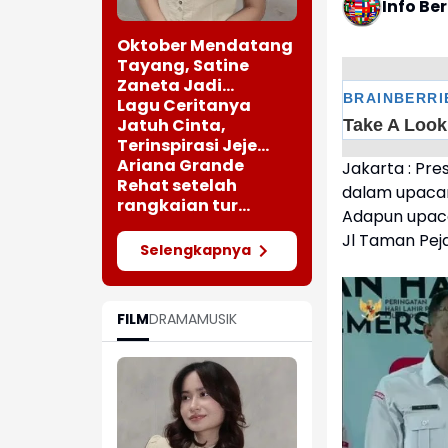
Info Be
Oktober Mendatang
Tayang, Satine
Zaneta Jadi
Pemeran Utama Film
Lagu Ceritanya
Siti Si Vampir
Jatuh Cinta,
Terinspirasi Jeje
saat Bertemu
Ariana Grande
Jakarta : Pr
Perempuan Cantik
Rehat setelah
dalam upacar
rangkaian tur
Adapun upaca
"Eternal Sunshine"
Jl Taman Pej
Selengkapnya
FILM
DRAMA
MUSIK