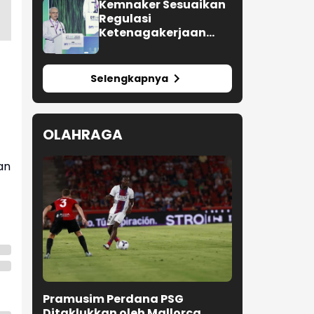
Berbagai Tahapan
Kemnaker Sesuaikan
Verifikasi dan Belum
Regulasi
Seluruhnya Siap
Ketenagakerjaan
Beroperasi
Hadapi Dinamika
Dunia Kerja
Selengkapnya
OLAHRAGA
an
Pramusim Perdana PSG
Ditaklukkan oleh Mallorca