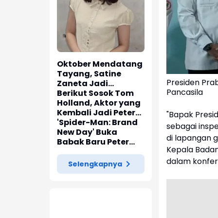
Oktober Mendatang
Tayang, Satine
Presiden Pra
Zaneta Jadi
Pancasila
Pemeran Utama Film
Berikut Sosok Tom
Siti Si Vampir
Holland, Aktor yang
Kembali Jadi Peter
"Bapak Presid
Parker di 'Spider-
'Spider-Man: Brand
sebagai insp
Man: Brand New Day'
New Day' Buka
di lapangan 
Babak Baru Peter
Kepala Badan
Parker di Marvel
dalam konfere
Cinematic Universe
Selengkapnya