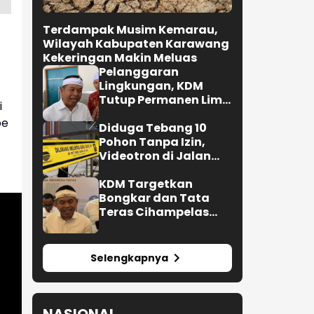
Terdampak Musim Kemarau,
Wilayah Kabupaten Karawang
Kekeringan Makin Meluas
Pelanggaran
Lingkungan, KDM
Tutup Permanen Lima
i
Tambang Batu Kapur
be
di Cipatat
Diduga Tebang 10
Pohon Tanpa Izin,
Videotron di Jalan
R.E. Martadinata
Bandung Disegel
KDM Targetkan
Bongkar dan Tata
Teras Cihampelas
Beres Oktober 2026
Selengkapnya