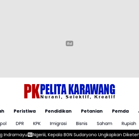
ah
Peristiwa
Pendidikan
Petanian
Pemda
pol
DPR
KPK
Imigrasi
Bisnis
Saham
Rupiah
Kepala BGN Sudaryono Ungkapkan Diketemukan Ada 6 Juta Data 