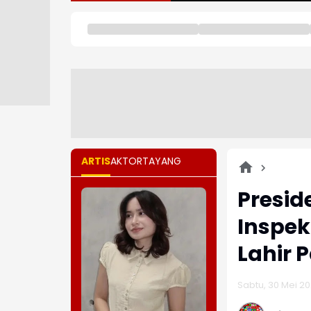
ARTIS
AKTOR
TAYANG
Presid
Inspek
Lahir 
Sabtu, 30 Mei 20