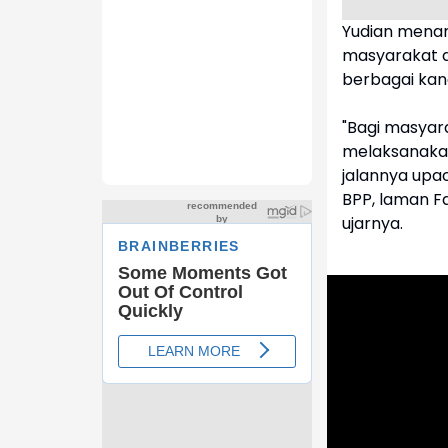
Yudian menam
masyarakat d
berbagai kana
"Bagi masyara
melaksanakan
jalannya upac
BPP, laman Fa
ujarnya.