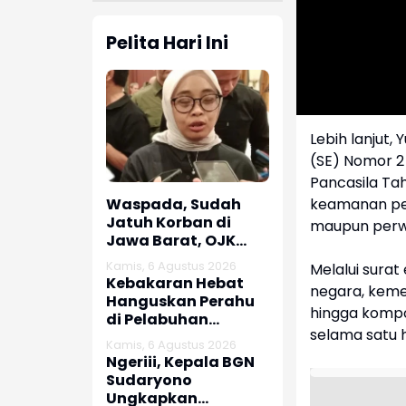
Pelita Hari Ini
Lebih lanjut,
(SE) Nomor 2
Pancasila Ta
keamanan pel
Waspada, Sudah
Jatuh Korban di
maupun perwak
Jawa Barat, OJK
dan Polisi Ungkap
Kamis, 6 Agustus 2026
Melalui sura
Dugaan Penipuan
Kebakaran Hebat
negara, kemen
Modus Titip Limit
Hanguskan Perahu
hingga komp
Paylater
di Pelabuhan
selama satu h
Karangsong
Kamis, 6 Agustus 2026
Indramayu
Ngeriii, Kepala BGN
Sudaryono
Ungkapkan