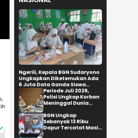
NASIONAL
Ngeriii, Kepala BGN Sudaryono
Ungkapkan Diketemukan Ada
6 Juta Data Ganda Siswa
Penerima MBG
Periode Juli 2026,
Polisi Ungkap Korban
n,
Meninggal Dunia
ih
Akibat Lakalantas
Semester 1 Turun
BGN Ungkap
22,92 Persen
Sebanyak 13 Ribu
Dapur Tercatat Masih
Berada Dalam