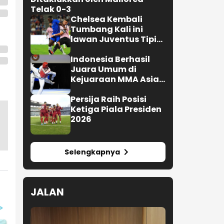
Telak 0-3
Chelsea Kembali
Tumbang Kali ini
lawan Juventus Tipis
0-1
Indonesia Berhasil
Juara Umum di
Kejuaraan MMA Asian
Championship 2026
Persija Raih Posisi
Ketiga Piala Presiden
2026
Selengkapnya
JALAN