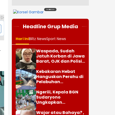
1
2
3
4
5
6
7
8
Headline Grup Media
Hari Ini
Biltz News
Sport News
.
Waspada, Sudah
Jatuh Korban di Jawa
Barat, OJK dan Polisi
Ungkap Dugaan
Penipuan Modus Titip
Kebakaran Hebat
Limit Paylater
Hanguskan Perahu di
Pelabuhan
Karangsong
Indramayu
Ngeriii, Kepala BGN
Sudaryono
Ungkapkan
Diketemukan Ada 6
Juta Data Ganda
Wajar atau Bahaya? ,