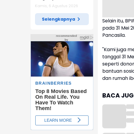
Diketemukan Ada 6
Kamis, 6 Agustus 2026
Juta Data Ganda
Siswa Penerima MBG
Selengkapnya
Selain itu, B
pada 31 Mei 2
Pancasila.
"Kami juga m
tanggal 31 M
seperti dono
bantuan sosia
dan rumah ib
BACA JUGA