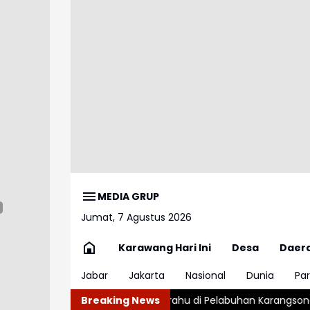
MEDIA GRUP
Jumat, 7 Agustus 2026
Karawang Hari Ini
Desa
Daer
Jabar
Jakarta
Nasional
Dunia
Par
guskan Perahu di Pelabuhan Karangsong Indramayu
Breaking News
Ngeriii, 