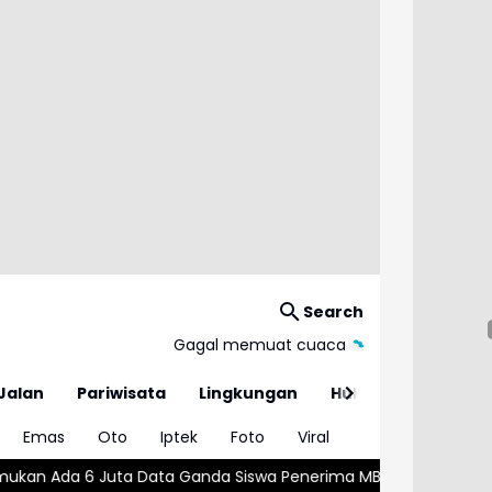
Search
Gagal memuat cuaca
Jalan
Pariwisata
Lingkungan
Hukum
Emas
Oto
Iptek
Foto
Viral
Ganda Siswa Penerima MBG
Wajar atau Bahaya? , Kenali 5 Pe