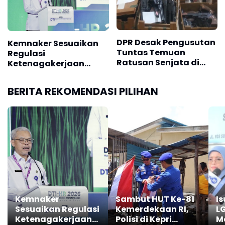
DPR Desak Pengusutan
Kemnaker Sesuaikan
Tuntas Temuan
Regulasi
Ratusan Senjata di
Ketenagakerjaan
Sekolah
Hadapi Dinamika
Dunia Kerja
BERITA REKOMENDASI PILIHAN
Kemnaker
Sambut HUT Ke-81
I
Sesuaikan Regulasi
Kemerdekaan RI,
LG
Ketenagakerjaan
Polisi di Kepri
M