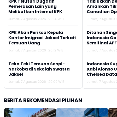
KPK Telusuri Dugaan
Taklukkan De
Pemerasan Lain yang
Amankan Tike
Melibatkan Internal KPK
Canadian Op
Jumat, 7 Agustus 2026 | 20:14 WIB
Jumat, 7 Agustus 2
KPK Akan Periksa Kepala
Ditahan Sing
Kantor Imigrasi Jaksel Terkait
Indonesia Gag
Temuan Uang
Semifinal AFF
Jumat, 7 Agustus 2026 | 20:12 WIB
Jumat, 7 Agustus 2
Teka Teki Temuan Senpi-
Indonesia Su
Narkoba di Sekolah Swasta
Xabi Alonso 
Jaksel
Chelsea Data
Jumat, 7 Agustus 2026 | 20:09 WIB
Jumat, 7 Agustus 2
BERITA REKOMENDASI PILIHAN