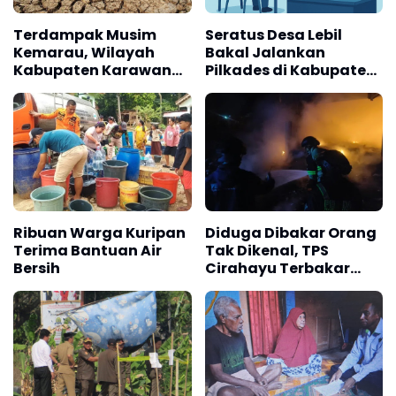
Terdampak Musim
Seratus Desa Lebil
Kemarau, Wilayah
Bakal Jalankan
Kabupaten Karawang
Pilkades di Kabupaten
Kekeringan Makin
Majalengka
Meluas
Ribuan Warga Kuripan
Diduga Dibakar Orang
Terima Bantuan Air
Tak Dikenal, TPS
Bersih
Cirahayu Terbakar
Hebat