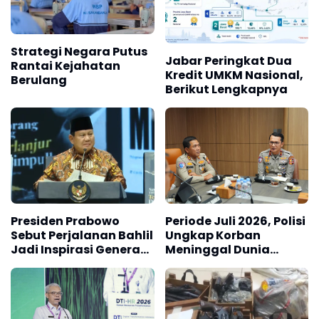
Strategi Negara Putus
Jabar Peringkat Dua
Rantai Kejahatan
Kredit UMKM Nasional,
Berulang
Berikut Lengkapnya
Presiden Prabowo
Periode Juli 2026, Polisi
Sebut Perjalanan Bahlil
Ungkap Korban
Jadi Inspirasi Generasi
Meninggal Dunia
Muda
Akibat Lakalantas
Semester 1 Turun 22,92
Persen