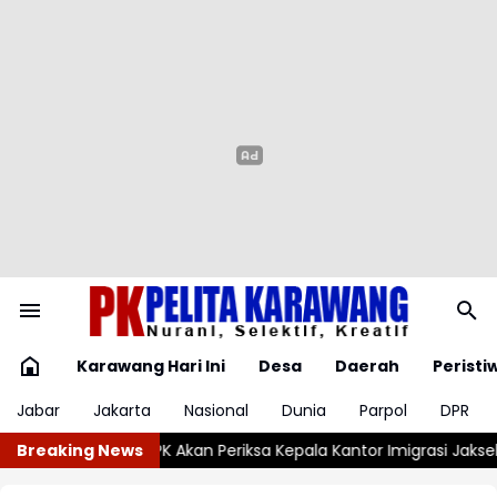
Karawang Hari Ini
Desa
Daerah
Peristi
Jabar
Jakarta
Nasional
Dunia
Parpol
DPR
a Kantor Imigrasi Jaksel Terkait Temuan Uang
Breaking News
Teka Teki Temua