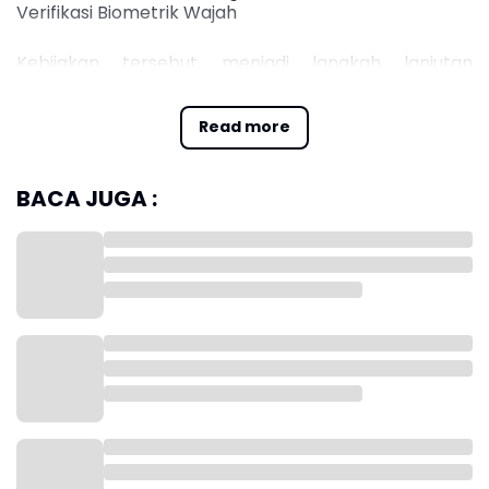
Verifikasi Biometrik Wajah
Kebijakan tersebut menjadi langkah lanjutan
pemerintah dalam memperkuat keamanan identitas
digital masyarakat sekaligus menekan
Read more
penyalahgunaan nomor telepon yang kerap
digunakan dalam berbagai tindak kejahatan siber.
BACA JUGA :
Direktur Jenderal Ekosistem Digital Kemkomdigi,
Edwin Hidayat Abdullah, menyampaikan bahwa
penerapan secara nasional dilakukan setelah melalui
masa uji coba selama hampir lima bulan dan
menunjukkan hasil yang dinilai memuaskan.
Menurutnya, sistem verifikasi biometrik akan
memastikan bahwa setiap nomor yang didaftarkan
benar-benar terhubung dengan identitas
pemiliknya. Dengan demikian, ruang bagi praktik
penggunaan identitas palsu atau penyalahgunaan