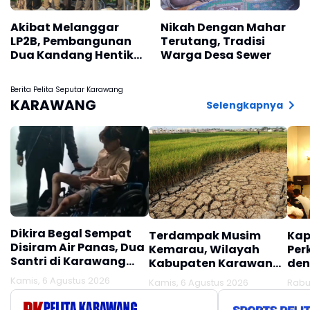
Akibat Melanggar
Nikah Dengan Mahar
LP2B, Pembangunan
Terutang, Tradisi
Dua Kandang Hentikan
Warga Desa Sewer
Satpol PP Kabupaten
Karawang
Berita Pelita Seputar Karawang
KARAWANG
Selengkapnya
Dikira Begal Sempat
Terdampak Musim
Kap
Disiram Air Panas, Dua
Kemarau, Wilayah
Per
Santri di Karawang
Kabupaten Karawang
den
Terluka Akibat Aksi
Kekeringan Makin
Mel
Kamis, 6 Agustus 2026
Kamis, 6 Agustus 2026
Rabu
Oknum Linmas
Meluas
Ber