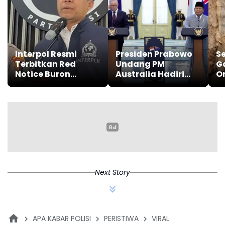
Interpol Resmi
Presiden Prabowo
Se
Terbitkan Red
Undang PM
G
Notice Buron
Australia Hadiri
O
Korupsi Minyak
Ocean Impact
G
Riza Chalid
Summit di Bali
Next Story
APA KABAR POLISI
PERISTIWA
VIRAL