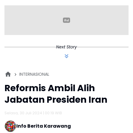
Dalam Berbagai
Daerah Kalian
K
Tahapan Verifikasi
dan Belum
Seluruhnya Siap
Beroperasi
Next Story
INTERNASIONAL
Reformis Ambil Alih
Jabatan Presiden Iran
Selasa, 30 Juli 2024 | 00:19 WIB
Info Berita Karawang