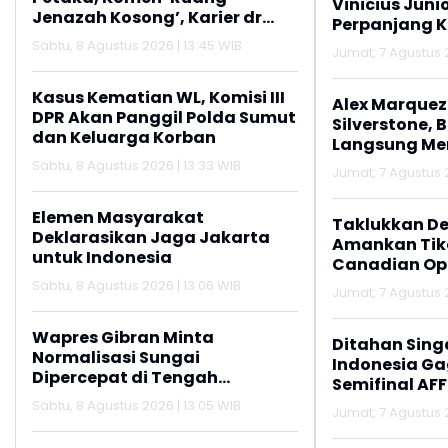
Vinicius Juni
Jenazah Kosong’, Karier dr
Perpanjang K
Beni di RSUD Ruteng Berakhir
Sabtu, 8 Agustus 2026 | 13:45 WIB
Jumat, 7 Agustus 2
Kasus Kematian WL, Komisi III
Alex Marquez 
DPR Akan Panggil Polda Sumut
Silverstone, 
dan Keluarga Korban
Langsung M
Sabtu, 8 Agustus 2026 | 13:33 WIB
Jumat, 7 Agustus 2
Elemen Masyarakat
Taklukkan De
Deklarasikan Jaga Jakarta
Amankan Tike
untuk Indonesia
Canadian Op
Sabtu, 8 Agustus 2026 | 13:06 WIB
Jumat, 7 Agustus 2
Wapres Gibran Minta
Ditahan Sing
Normalisasi Sungai
Indonesia Gag
Dipercepat di Tengah
Semifinal AFF
Pemulihan Pascabencana
Sabtu, 8 Agustus 2026 | 13:05 WIB
Jumat, 7 Agustus 2