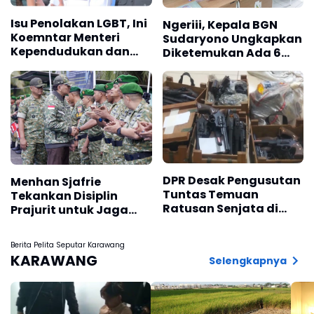
Isu Penolakan LGBT, Ini
Ngeriii, Kepala BGN
Koemntar Menteri
Sudaryono Ungkapkan
Kependudukan dan
Diketemukan Ada 6
Pembangunan
Juta Data Ganda
Keluarga
Siswa Penerima MBG
DPR Desak Pengusutan
Menhan Sjafrie
Tuntas Temuan
Tekankan Disiplin
Ratusan Senjata di
Prajurit untuk Jaga
Sekolah
Kepercayaan Rakyat
Berita Pelita Seputar Karawang
KARAWANG
Selengkapnya