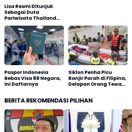
Lisa Resmi Ditunjuk
Sebagai Duta
Pariwisata Thailand
untuk 2026
Paspor Indonesia
Siklon Penha Picu
Bebas Visa 88 Negara,
Banjir Parah di Filipina,
Ini Daftarnya
Delapan Orang Tewas
dan Ribuan Mengungsi
BERITA REKOMENDASI PILIHAN