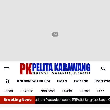
Karawang Hari Ini
Desa
Daerah
Peristi
Jabar
Jakarta
Nasional
Dunia
Parpol
DPR
isi Ungkap Saat Kejadian Penembakan di Festival Lembah Baliem
Breaking News