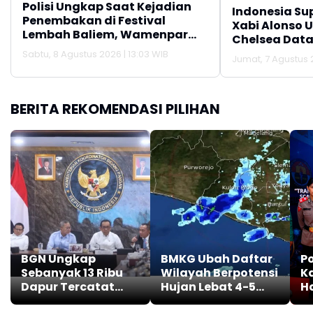
Polisi Ungkap Saat Kejadian
Indonesia Su
Penembakan di Festival
Xabi Alonso 
Lembah Baliem, Wamenpar
Chelsea Data
Tak Berada di Lokasi
Sabtu, 8 Agustus 2026 | 13:03 WIB
Jumat, 7 Agustus 2
BERITA REKOMENDASI PILIHAN
BGN Ungkap
BMKG Ubah Daftar
Po
Sebanyak 13 Ribu
Wilayah Berpotensi
K
Dapur Tercatat
Hujan Lebat 4-5
H
Masih Berada
Agustus 2026, Cek
S