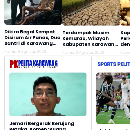
Dikira Begal Sempat
Terdampak Musim
Kap
Disiram Air Panas, Dua
Kemarau, Wilayah
Per
Santri di Karawang
Kabupaten Karawang
den
Terluka Akibat Aksi
Kekeringan Makin
Mel
Kamis, 6 Agustus 2026
Kamis, 6 Agustus 2026
Rabu
Oknum Linmas
Meluas
Ber
Jemari Bergerak Berujung
Petaka, Komen ‘Ruang