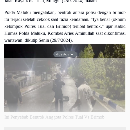
Jalan Raya Kota Tual, Minggu (28/7/2024) malam.
Polda Maluku mengatakan, bentrok antara polisi dengan brimob
itu terjadi setelah cekcok saat razia kendaraan. "Iya benar (oknum
kelompok Polres Tual dan Brimob) terlibat bentrok," ujar Kabid
Humas Polda Maluku, Kombes Aries Aminullah saat dikonfimasi
wartawan, dikutip Senin (29/7/2024).
Hide Ads
Ini Penyebab Bentrok Anggota Polres Tual Vs Brimob