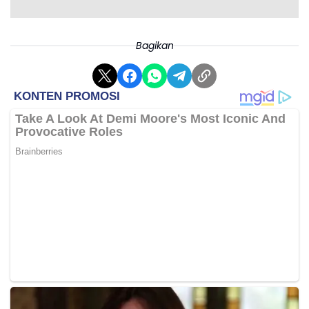
untuk membuktikan kepemilikan dan mencegah
potensi sengketa di kemudian hari.
Kementerian ATR/BPN mengajak masyarakat untuk
Bagikan
segera mengurus alih media sertifikat tanah guna
memastikan keamanan hak kepemilikan mereka.
Dengan sistem elektronik, data kepemilikan tanah
tercatat dengan lebih aman dan dapat diakses
dengan mudah saat dibutuhkan.