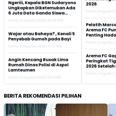
Ngeriii, Kepala BGN Sudaryono
2026
Ungkapkan Diketemukan Ada
Kamis, 6 Agustus 2
6 Juta Data Ganda Siswa
Penerima MBG
Kamis, 6 Agustus 2026 | 19:48 WIB
Pelatih Marc
Arema FC Pu
Wajar atau Bahaya? , Kenali 5
Penting Hada
Penyebab Gumoh pada Bayi
Kamis, 6 Agustus 2
Kamis, 6 Agustus 2026 | 19:12 WIB
Arema FC Ga
Angin Kencang Rusak Lima
Peringkat Tig
Rumah Dinas Polisi di Aspol
2026 Setelah 
Lamteumen
Persija Jakar
Kamis, 6 Agustus 2
Kamis, 6 Agustus 2026 | 19:11 WIB
BERITA REKOMENDASI PILIHAN