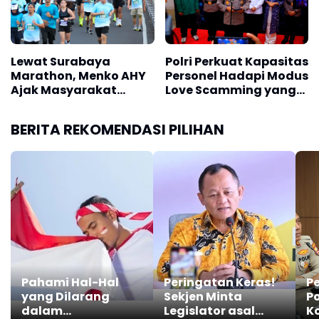
Lewat Surabaya
Polri Perkuat Kapasitas
Marathon, Menko AHY
Personel Hadapi Modus
Ajak Masyarakat
Love Scamming yang
Bangun Bangsa Sehat
Kian Kompleks
dan Produktif
BERITA REKOMENDASI PILIHAN
Pahami Hal-Hal
Peringatan Keras!
Pe
yang Dilarang
Sekjen Minta
Po
dalam
Legislator asal
K