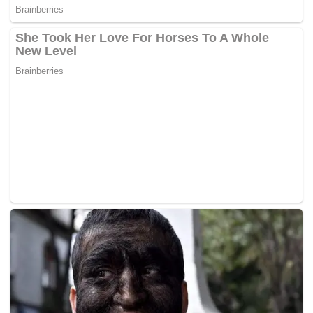
sedikit perubahan luas tanah. Misalnya, ada lahan
yang digunakan untuk saluran air sehingga luasnya
berkurang.
Syarif juga menekankan pentingnya komunikasi
dengan pihak terkait selama proses pembaruan
berlangsung. Ia menyebut koordinasi dengan RT dan
RW setempat menjadi bagian dari tanggung jawab
pemilik tanah.
Ia mengimbau masyarakat untuk segera melakukan
pembaruan data sertifikat guna menyesuaikan
dengan kondisi saat ini. Selain itu, pembaruan ini juga
bertujuan untuk memberikan kepastian hukum bagi
pemilik tanah. (*)