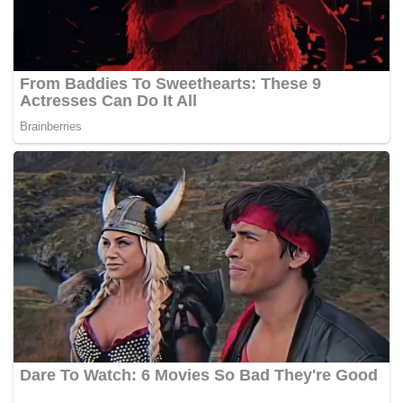
Tangerang.
"Pada tahun 1980, wilayah itu masih tercatat sebagai
bagian dari Jawa Barat. Pemekaran wilayah menjadi
salah satu faktor yang membuat pembaruan data
sangat penting dilakukan,” ucap Syarif, menjelaskan.
Menurutnya, proses pembaruan sertifikat tanah
yang ia lakukan tergolong mudah dan tidak menemui
kendala berarti. "Namun, jika ada pengukuran ulang
dari BPN, tentu ada biaya yang perlu diantisipasi,"
kata Syarif.
Ia menambahkan dalam beberapa kasus,
pembaruan data sertifikat dapat menyebabkan