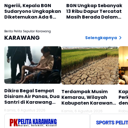
Ngeriii, Kepala BGN
BGN Ungkap Sebanyak
Sudaryono Ungkapkan
13 Ribu Dapur Tercatat
Diketemukan Ada 6
Masih Berada Dalam
Juta Data Ganda
Berbagai Tahapan
Siswa Penerima MBG
Verifikasi dan Belum
Berita Pelita Seputar Karawang
Seluruhnya Siap
KARAWANG
Selengkapnya
Beroperasi
Dikira Begal Sempat
Terdampak Musim
Kap
Disiram Air Panas, Dua
Kemarau, Wilayah
Per
Santri di Karawang
Kabupaten Karawang
den
Terluka Akibat Aksi
Kekeringan Makin
Mel
Kamis, 6 Agustus 2026
Kamis, 6 Agustus 2026
Rabu
Oknum Linmas
Meluas
Ber