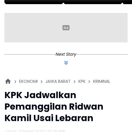
Penggunaan
Golkar Tak Ganti
D
Bendera Merah
Nomor HP
L
Putih
Se
22
Next Story
EKONOMI
JAWA BARAT
KPK
KRIMINAL
KPK Jadwalkan
Pemanggilan Ridwan
Kamil Usai Lebaran
Jumat, 21 Maret 2025 | 08:28 WIB