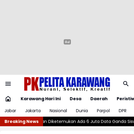
Karawang Hari Ini
Desa
Daerah
Peristi
Jabar
Jakarta
Nasional
Dunia
Parpol
DPR
6 Juta Data Ganda Siswa Penerima MBG
Breaking News
Wajar atau Bahaya? ,