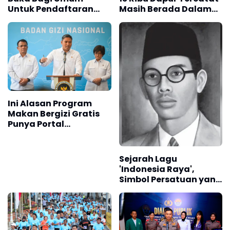
Untuk Pendaftaran
Masih Berada Dalam
Upacara HUT ke-81 RI
Berbagai Tahapan
Verifikasi dan Belum
Seluruhnya Siap
Beroperasi
Ini Alasan Program
Makan Bergizi Gratis
Punya Portal
Pengaduan untuk SPPG
Sejarah Lagu
'Indonesia Raya',
Simbol Persatuan yang
Lahir Sebelum
Kemerdekaan