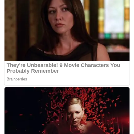
Lalu Ketua Bidang X Infrastruktur, Properti, dan
Perhubungan BPP HIPMI, Syarif Hasan, menekankan
pentingnya pembaruan sertifikat tanah lama. Ia
menyoroti sertifikat yang terbit antara tahun 1961-
1997 karena berpotensi rawan penyerobotan.
"Sertifikat lama tidak dilengkapi dengan peta
kadastral, sehingga sangat penting untuk dilakukan
pembaruan. Pembaruan ini diperlukan agar
kepemilikan tanah lebih terjamin secara hukum,” ujar
Syarif, Jumat (21/3/2025).
Syarif juga membagikan pengalaman pribadinya
dalam melakukan pembaruan data sertifikat tanah.
Ia pernah mengurus peningkatan data sertifikat
tanah yang terbit pada era 1980-an di wilayah