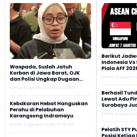
Berikut Jadw
Indonesia Vs
Waspada, Sudah Jatuh
Piala AFF 202
Korban di Jawa Barat, OJK
Kamis, 6 Agustus 2
dan Polisi Ungkap Dugaan
Penipuan Modus Titip Limit
Kamis, 6 Agustus 2026 | 20:00 WIB
Paylater
Berhasil Tun
Lewat Adu Pin
Kebakaran Hebat Hanguskan
Surabaya Jua
Perahu di Pelabuhan
2026
Kamis, 6 Agustus 2
Karangsong Indramayu
Kamis, 6 Agustus 2026 | 19:56 WIB
Pelatih STY P
Posisi Ketiga