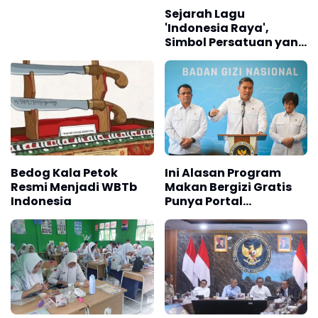
Sejarah Lagu
'Indonesia Raya',
Simbol Persatuan yang
Lahir Sebelum
Kemerdekaan
Bedog Kala Petok
Ini Alasan Program
Resmi Menjadi WBTb
Makan Bergizi Gratis
Indonesia
Punya Portal
Pengaduan untuk SPPG