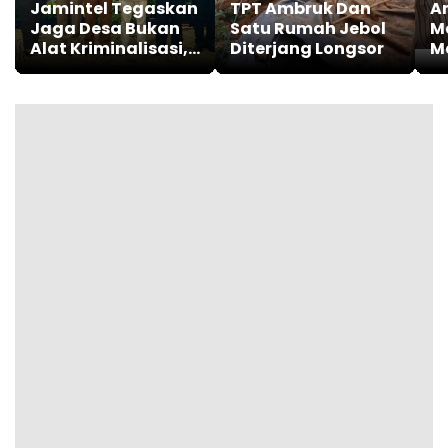
Jamintel Tegaskan
TPT Ambruk Dan
An
Jaga Desa Bukan
Satu Rumah Jebol
M
Alat Kriminalisasi,
Diterjang Longsor
M
Tapi Penguat Tata
K
Kelola Desa
R
Po