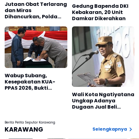
Jutaan Obat Terlarang
Gedung Bapenda DKI
dan Miras
Kebakaran, 20 Unit
Dihancurkan, Polda
Damkar Dikerahkan
Jabar Tangkap 1.245
Tersangka
Wabup Subang,
Kesepakatan KUA-
PPAS 2026, Bukti
Sinergi Eksekutif-
Wali Kota Ngatiyatana
Legislatif
Ungkap Adanya
Dugaan Jual Beli
Seragam di Sekolah
Berita Pelita Seputar Karawang
KARAWANG
Selengkapnya