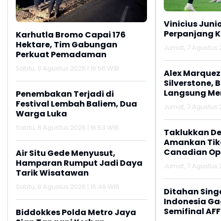
Vinicius Juni
Perpanjang K
Karhutla Bromo Capai 176
Hektare, Tim Gabungan
Jumat, 7 Agustus 2
Perkuat Pemadaman
Sabtu, 8 Agustus 2026 | 16:56 WIB
Alex Marquez 
Silverstone, 
Langsung M
Penembakan Terjadi di
Festival Lembah Baliem, Dua
Jumat, 7 Agustus 2
Warga Luka
Sabtu, 8 Agustus 2026 | 16:53 WIB
Taklukkan De
Amankan Tike
Canadian Op
Air Situ Gede Menyusut,
Hamparan Rumput Jadi Daya
Jumat, 7 Agustus 2
Tarik Wisatawan
Sabtu, 8 Agustus 2026 | 16:46 WIB
Ditahan Sing
Indonesia Gag
Semifinal AFF
Biddokkes Polda Metro Jaya