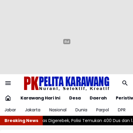
Karawang Hari Ini
Desa
Daerah
Peristi
Jabar
Jakarta
Nasional
Dunia
Parpol
DPR
olisi Temukan 400 Dus dan 1.000 Botol Kosong
Breaking News
Jemari Bergerak