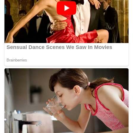
Jembatan Suramadu, yang merupakan ikon
transportasi penghubung kedua pulau, menjadi
pilihan utama para pemudik. Keberadaan jembatan
ini mempermudah akses ke Madura dan mendukung
kelancaran distribusi kendaraan, barang, dan orang
selama musim mudik.
Pihak kepolisian juga terus meningkatkan
pengawasan di sekitar area jembatan untuk
memastikan tidak ada pelanggaran yang
membahayakan keselamatan. "Kami terus berupaya
menjaga keamanan dan kenyamanan pemudik," ujar
Santo.(*)