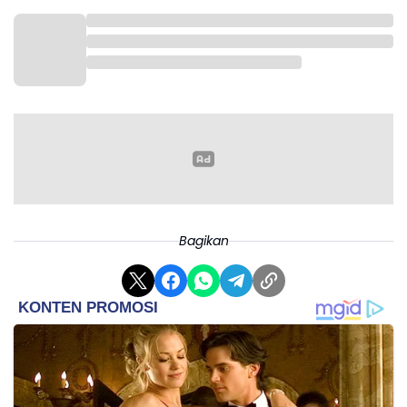
Bagikan
Sebagai antisipasi, petugas di Pospam Suramadu
terus memantau situasi dan mengatur lalu lintas
untuk menghindari kemacetan. Hal ini dilakukan guna
memastikan perjalanan pemudik tetap aman dan
lancar, terutama menjelang puncak arus mudik usai
Salat Idulfitri.