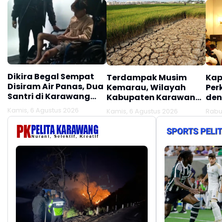
Dikira Begal Sempat
Terdampak Musim
Kap
Disiram Air Panas, Dua
Kemarau, Wilayah
Per
Santri di Karawang
Kabupaten Karawang
den
Terluka Akibat Aksi
Kekeringan Makin
Mel
Kamis, 6 Agustus 2026
Kamis, 6 Agustus 2026
Rabu
Oknum Linmas
Meluas
Ber