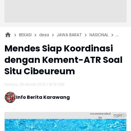
BEKASI
desa
JAWA BARAT
NASIONAL
pariwis
Mendes Siap Koordinasi
dengan Kement-ATR Soal
Situ Cibeureum
Selasa, 25 Maret 2025 | 18:19 WIB
Info Berita Karawang