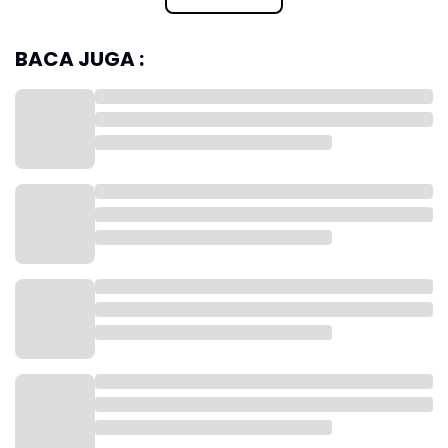
BACA JUGA :
Lalu Christian Braun yang mencetak 21 poin, 5
rebound, dan 4 assist. Nikola Jokic mengemas double
double dengan 16 poin, 10 rebound, dan 8 assist,
Jamal Murray dengan 16 poin, 5 rebound, dan 2
assist.