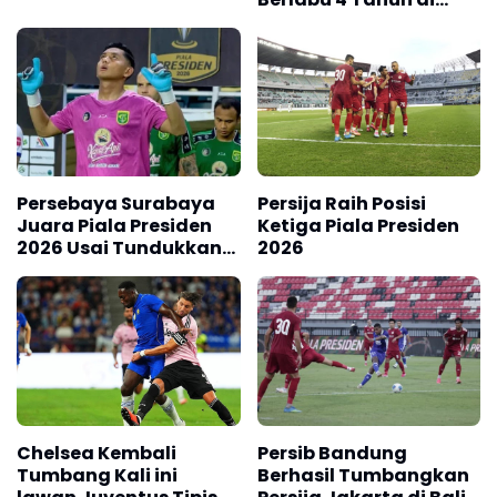
Barcelona
Persebaya Surabaya
Persija Raih Posisi
Juara Piala Presiden
Ketiga Piala Presiden
2026 Usai Tundukkan
2026
Persib Bandung Lewat
Adu Penalti
Chelsea Kembali
Persib Bandung
Tumbang Kali ini
Berhasil Tumbangkan