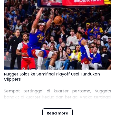
Nugget Lolos ke Semifinal Playoff Usai Tundukan
Clippers
Sempat tertinggal di kuarter pertama, Nuggets
bangkit di kuarter kedua dan ketiga. Angka tertinggi
dari Nuggets diperoleh Aaron Gordon yang
mengemas 22 poin, 4 rebound, dan 5 assist.
Read more