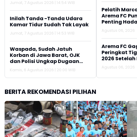
Jumat, 7 Agustus 2026 | 14:54 WIB
Pelatih Marc
Arema FC Pu
Inilah Tanda -Tanda Udara
Penting Hada
Kamar Tidur Sudah Tak Layak
Agustus 06, 2026
Jumat, 7 Agustus 2026 | 14:53 WIB
Arema FC Ga
Waspada, Sudah Jatuh
Peringkat Tig
Korban di Jawa Barat, OJK
2026 Setelah 
dan Polisi Ungkap Dugaan
Persija Jakar
Penipuan Modus Titip Limit
Agustus 06, 2026
Kamis, 6 Agustus 2026 | 20:00 WIB
Paylater
BERITA REKOMENDASI PILIHAN