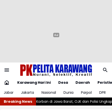
Karawang Hari Ini
Desa
Daerah
Peristi
Jabar
Jakarta
Nasional
Dunia
Parpol
DPR
isi Ungkap Dugaan Penipuan Modus Titip Limit Paylater
Breaking News
Kebaka