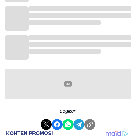
Dari kubu Clippers Kawhi Leonard mencetak 22 poin,
5 rebound, dan 2 assist. Kobe Brown dengan 13 poin,
Derrick Jones Jr dan Bogdan Bogdanovic dengan 12
poin, lalu Ivica Zubac dengan 10 poin, 14 rebound, dan
2 assist.
Bagikan
Nuggets berhak ke lolos ke semifinal setelah unggul
4-3 atas Clippers dal seri best of seven. Pada babak
semifinal Nuggets akan berhadapan Oklahoma City