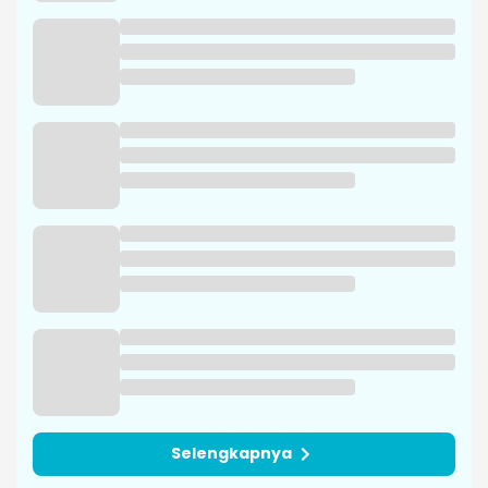
Iran-Oman Sepakat Buka Kembali
Selat Hormuz 60 Hari
Ngatiyana: Tindak Tegas Dugaan
Jual Beli Seragam di Sekolah
Cimahi
Phone Scam, Penipuan Telepon
Kerap Menyasar Target Lansia
Ratusan Karyawan PT Namnam
Kena PHK, Disnaker Cimahi Turun
Tangan
Selengkapnya
JAWA BARAT