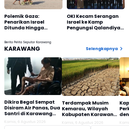
Polemik Gaza:
OKI Kecam Serangan
Penarikan Israel
Israel ke Kamp
Ditunda Hingga
Pengungsi Qalandiya
Hamas Lucuti Senjata
Yerusalem
Berita Pelita Seputar Karawang
KARAWANG
Selengkapnya
Dikira Begal Sempat
Terdampak Musim
Kap
Disiram Air Panas, Dua
Kemarau, Wilayah
Per
Santri di Karawang
Kabupaten Karawang
den
Terluka Akibat Aksi
Kekeringan Makin
Mel
Kamis, 6 Agustus 2026
Kamis, 6 Agustus 2026
Kami
Oknum Linmas
Meluas
Ber