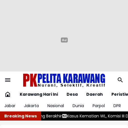
Karawang Hari Ini
Desa
Daerah
Peristi
Jabar
Jakarta
Nasional
Dunia
Parpol
DPR
Kasus Kematian WL, Komisi III DPR Akan Panggil Polda Sumut da
Breaking News