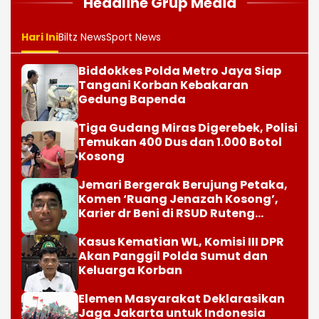
Headline Grup Media
Hari Ini
Biltz News
Sport News
Biddokkes Polda Metro Jaya Siap
Tangani Korban Kebakaran
Gedung Bapenda
Tiga Gudang Miras Digerebek, Polisi
Temukan 400 Dus dan 1.000 Botol
Kosong
Jemari Bergerak Berujung Petaka,
Komen ‘Ruang Jenazah Kosong’,
Karier dr Beni di RSUD Ruteng
Berakhir
Kasus Kematian WL, Komisi III DPR
Akan Panggil Polda Sumut dan
Keluarga Korban
Elemen Masyarakat Deklarasikan
Jaga Jakarta untuk Indonesia