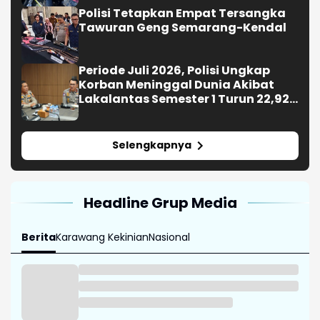
Polisi Tetapkan Empat Tersangka
Tawuran Geng Semarang-Kendal
Periode Juli 2026, Polisi Ungkap
Korban Meninggal Dunia Akibat
Lakalantas Semester 1 Turun 22,92
Persen
Selengkapnya
Headline Grup Media
Berita
Karawang Kekinian
Nasional
BGN Wajibkan SPPG Kantongi
Sertifikat Higiene sebelum 10
Agustus