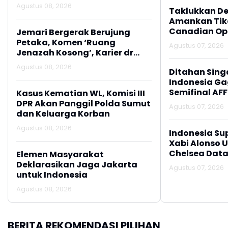
Agustus 08, 2026
Taklukkan De
Amankan Tike
Canadian Op
Jemari Bergerak Berujung
Petaka, Komen ‘Ruang
Agustus 07, 2026
Jenazah Kosong’, Karier dr
Beni di RSUD Ruteng Berakhir
Agustus 08, 2026
Ditahan Sing
Indonesia Gag
Semifinal AFF
Kasus Kematian WL, Komisi III
DPR Akan Panggil Polda Sumut
Agustus 07, 2026
dan Keluarga Korban
Agustus 08, 2026
Indonesia Su
Xabi Alonso 
Chelsea Data
Elemen Masyarakat
Deklarasikan Jaga Jakarta
Agustus 07, 2026
untuk Indonesia
Agustus 08, 2026
BERITA REKOMENDASI PILIHAN