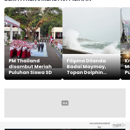
PM Thailand
Filipina Dilanda
K
disambut Meriah
Badai Maymay,
M
Puluhan Siswa SD
Topan Dolphin
P
Dekati Tiongkok
W
dan Taiwan
N
D
H