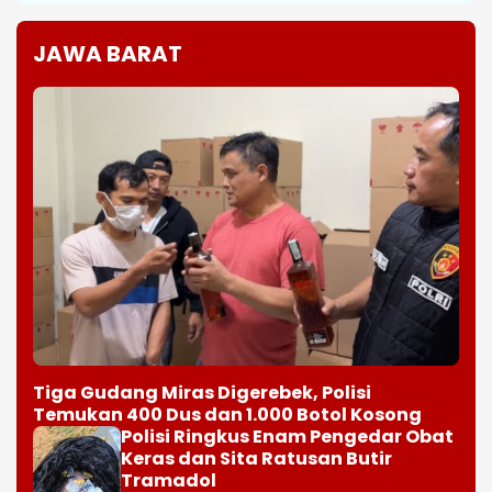
Tiga Gudang Miras Digerebek, Polisi
Temukan 400 Dus dan 1.000 Botol Kosong
Polisi Ringkus Enam Pengedar Obat
Keras dan Sita Ratusan Butir
Tramadol
Diduga Patah As Saat Menanjak,
Truk Pemicu Tabrakan Beruntun