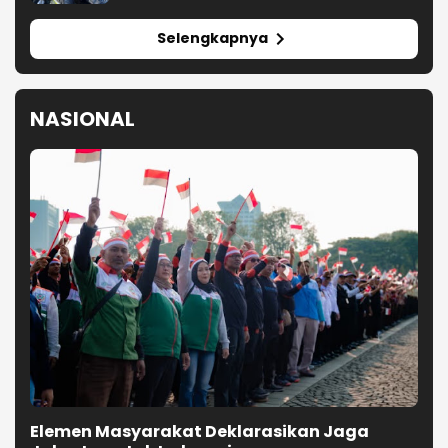
Selengkapnya
NASIONAL
Elemen Masyarakat Deklarasikan Jaga