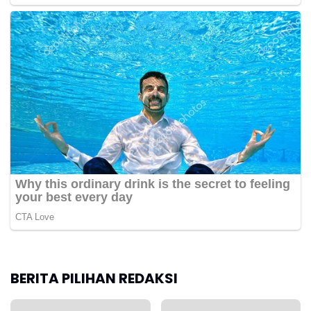
BERITA PILIHAN REDAKSI