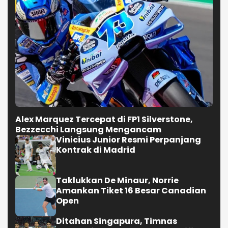
Alex Marquez Tercepat di FP1 Silverstone,
Bezzecchi Langsung Mengancam
Vinicius Junior Resmi Perpanjang
Kontrak di Madrid
Taklukkan De Minaur, Norrie
Amankan Tiket 16 Besar Canadian
Open
Ditahan Singapura, Timnas