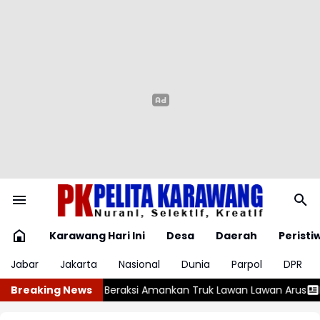
Karawang Hari Ini
Desa
Daerah
Peristi
Jabar
Jakarta
Nasional
Dunia
Parpol
DPR
mankan Truk Lawan Lawan Arus
Breaking News
Bakal Terjadi Gerhana Matahari 