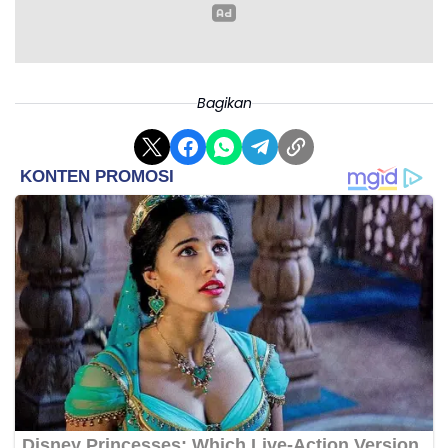
Bagikan