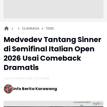
OLAHRAGA
TENIS
Medvedev Tantang Sinner
di Semifinal Italian Open
2026 Usai Comeback
Dramatis
Jumat, 15 Mei 2026 | 05:53 WIB
Info Berita Karawang