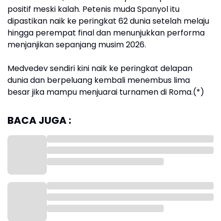
positif meski kalah. Petenis muda Spanyol itu
dipastikan naik ke peringkat 62 dunia setelah melaju
hingga perempat final dan menunjukkan performa
menjanjikan sepanjang musim 2026.
Medvedev sendiri kini naik ke peringkat delapan
dunia dan berpeluang kembali menembus lima
besar jika mampu menjuarai turnamen di Roma.(*)
BACA JUGA :