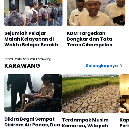
Sejumlah Pelajar
KDM Targetkan
Malah Kelayaban di
Bongkar dan Tata
Waktu Belajar Berakhir
Teras Cihampelas
Kena Razia Satpol PP
Beres Oktober 2026
Karawang
Berita Pelita Seputar Karawang
KARAWANG
Selengkapnya
Dikira Begal Sempat
Terdampak Musim
Kap
Disiram Air Panas, Dua
Kemarau, Wilayah
Per