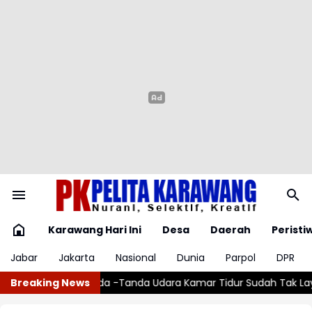
Karawang Hari Ini
Desa
Daerah
Peristi
Jabar
Jakarta
Nasional
Dunia
Parpol
DPR
mar Tidur Sudah Tak Layak
Breaking News
Waspada, Sudah Jatuh Korban di Ja