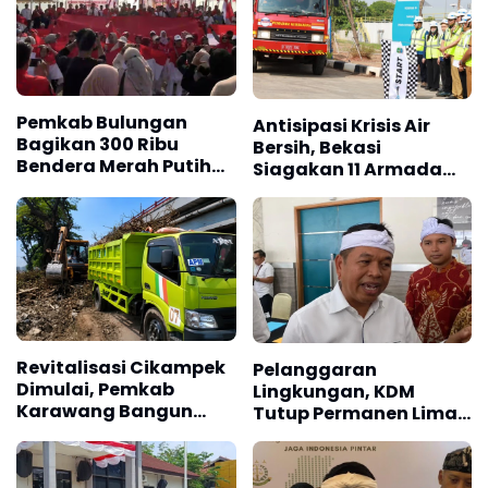
Pemkab Bulungan
Antisipasi Krisis Air
Bagikan 300 Ribu
Bersih, Bekasi
Bendera Merah Putih
Siagakan 11 Armada
Sambut HUT RI ke-81
Water Trucking
Revitalisasi Cikampek
Pelanggaran
Dimulai, Pemkab
Lingkungan, KDM
Karawang Bangun
Tutup Permanen Lima
Pedestrian dan Ruang
Tambang Batu Kapur
Terbuka Hijau
di Cipatat