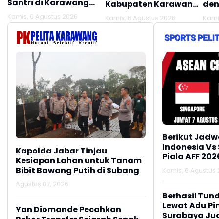
Santri di Karawang
Kabupaten Karawang
den
Terluka Akibat Aksi
Kekeringan Makin
Mel
Kamis, 6 Agustus 2026
Kamis, 6 Agustus 2026
Kami
Oknum Linmas
Meluas
Ber
Berikut Jadw
Indonesia Vs
Kapolda Jabar Tinjau
Piala AFF 202
Kesiapan Lahan untuk Tanam
Bibit Bawang Putih di Subang
Kamis, 6 Agustus 2
Agustus 07, 2026
Berhasil Tun
Lewat Adu Pin
Yan Diomande Pecahkan
Surabaya Jua