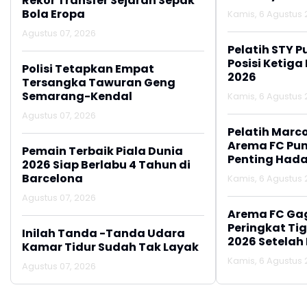
Rekor Transfer Sejarah Sepak
2026
Bola Eropa
Kamis, 6 Agustus 2
Agustus 07, 2026
Pelatih STY P
Posisi Ketiga
Polisi Tetapkan Empat
2026
Tersangka Tawuran Geng
Semarang-Kendal
Kamis, 6 Agustus 2
Agustus 07, 2026
Pelatih Marc
Arema FC Pu
Pemain Terbaik Piala Dunia
Penting Hada
2026 Siap Berlabu 4 Tahun di
Barcelona
Kamis, 6 Agustus 2
Agustus 07, 2026
Arema FC Ga
Peringkat Tig
Inilah Tanda -Tanda Udara
2026 Setelah 
Kamar Tidur Sudah Tak Layak
Persija Jakar
Kamis, 6 Agustus 2
Agustus 07, 2026