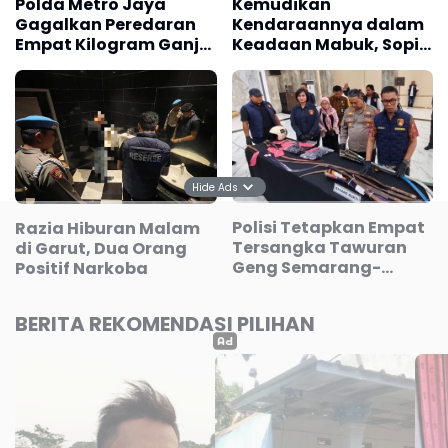
Polda Metro Jaya
Kemudikan
Gagalkan Peredaran
Kendaraannya dalam
Empat Kilogram Ganja
Keadaan Mabuk, Sopir
di Jakbar
Angkot Diamankan
Polisi
Hide Ads
Polisi Tetapkan Empat
Razia Hiburan Malam
Tersangka Tawuran
di Garut, Dua Orang
Geng Semarang-
Positif Narkoba
Kendal
BERITA REKOMENDASI PILIHAN