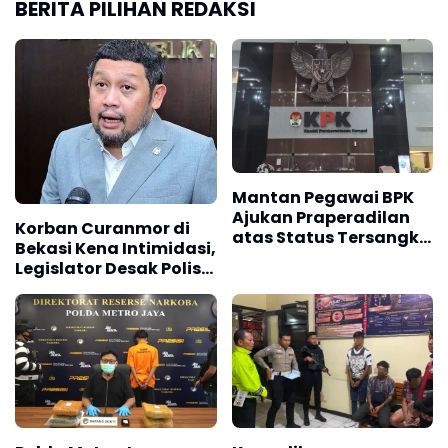
BERITA PILIHAN REDAKSI
Mantan Pegawai BPK
Ajukan Praperadilan
Korban Curanmor di
atas Status Tersangka
Bekasi Kena Intimidasi,
Kasus Muara Enim
Legislator Desak Polisi
Bongkar Dugaan
Sindikat