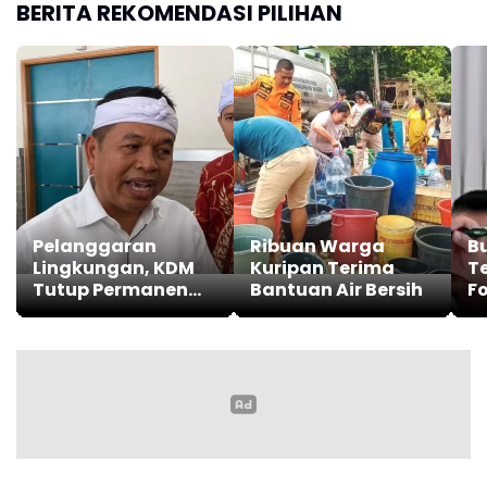
BERITA REKOMENDASI PILIHAN
Pelanggaran
Ribuan Warga
B
Lingkungan, KDM
Kuripan Terima
T
Tutup Permanen
Bantuan Air Bersih
F
Lima Tambang
P
Batu Kapur di
K
Cipatat
C
K