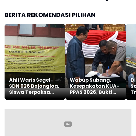
Ahli Waris Segel
Wabup Subang,
D
SDN 026 Bojongloa,
Kesepakatan KUA-
S
Siswa Terpaksa
PPAS 2026, Bukti
T
Belajar Jarak Jauh
Sinergi Eksekutif-
T
Legislatif
E
Ci
Po
Next Story
OLAHRAGA
SEPAK BOLA
Ini Jejak Karier Bintang
Sepak Bola Asal Mesir