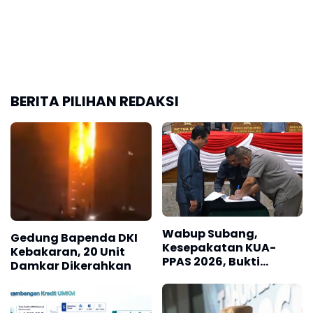
Wabup Subang,
Gedung Bapenda DKI
Kesepakatan KUA-
Kebakaran, 20 Unit
PPAS 2026, Bukti
Damkar Dikerahkan
Sinergi Eksekutif-
Legislatif
Jabar Peringkat Dua
Kredit UMKM Nasional,
Berikut Lengkapnya
Wali Kota Ngatiyatana
Ungkap Adanya
Dugaan Jual Beli