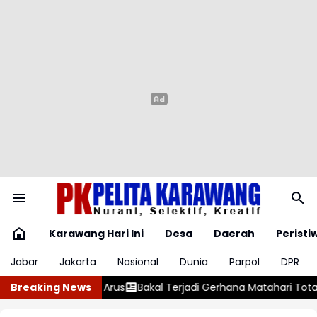
Karawang Hari Ini
Desa
Daerah
Peristi
Jabar
Jakarta
Nasional
Dunia
Parpol
DPR
erhana Matahari Total 12 Agustus 2026
Breaking News
Karawang Gali Potensi Ba