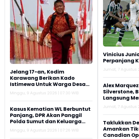
Vinicius Juni
Perpanjang K
Jumat, 7 Agustus 2
Jelang 17-an, Kodim
Karawang Berikan Kado
Istimewa Untuk Warga Desa
Alex Marquez 
Kalijati Jatisari
Silverstone, 
Minggu, 9 Agustus 2026 | 07:30 WIB
Langsung M
Jumat, 7 Agustus 2
Kasus Kematian WL Berbuntut
Panjang, DPR Akan Panggil
Polda Sumut dan Keluarga
Taklukkan De
Korban
Amankan Tike
Minggu, 9 Agustus 2026 | 07:26 WIB
Canadian Op