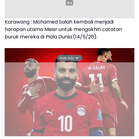
Hide Ads
Mohamed Salah, masih berpeluang besar tampil di
Piala Dunia 2026 walau cedera sampai akhir musim di
Liverpool
Mohamed Salah masih menjadi tumpuan tim
nasional Mesir di Piala Dunia 2026 karena perannya
belum tergantikan. Pergerakannya di sisi kanan
penyerangan skuad asuhan Hossam Hassan patut
diwaspadai oleh lawan.
Read more