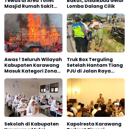
Tewas di Area Toilet
Bakat, Disdikbud Gelar
Masjid Rumah Sakit
Lomba Dalang Cilik
Islam Karawang
Awas ! Seluruh Wilayah
Truk Box Terguling
Kabupaten Karawang
Setelah Hantam Tiang
Masuk Kategori Zona
PJU di Jalan Raya
Kuning Kebakaran
Interchange Karawang
Berdasarkan
Barat
Penyusunan RISPK
Sekolah di Kabupaten
Kapolresta Karawang