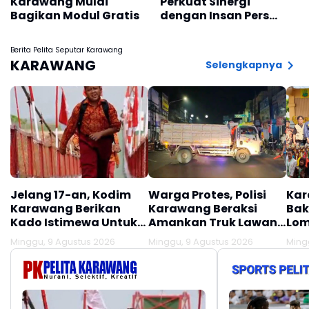
Karawang Mulai
Perkuat Sinergi
Bagikan Modul Gratis
dengan Insan Pers
Melalui Silaturahmi
Bersama Media
Berita Pelita Seputar Karawang
KARAWANG
Selengkapnya
Jelang 17-an, Kodim
Warga Protes, Polisi
Kar
Karawang Berikan
Karawang Beraksi
Bak
Kado Istimewa Untuk
Amankan Truk Lawan
Lom
Warga Desa Kalijati
Lawan Arus
Minggu, 9 Agustus 2026
Minggu, 9 Agustus 2026
Ming
Jatisari