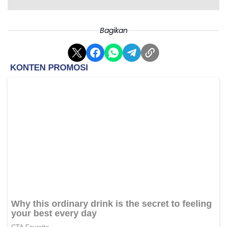
Bagikan
Pemetaan SPMB 2026 di Jawa Barat Siap Dimulai.
Melalui kolaborasi antara cabang dinas, dinas
pendidikan kabupaten/kota, Kantor Kementerian
Agama Wilayah, MKKS, hingga kelompok kerja kepala
madrasah, Disdik Jabar berharap pelaksanaan SPMB
2026 dapat berjalan lebih baik, tertib, dan minim
kendala (*)