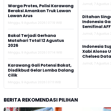
Jumat, 7 Agustus 2
Warga Protes, Polisi Karawang
Beraksi Amankan Truk Lawan
Lawan Arus
Ditahan Sing
Indonesia Gag
Minggu, 9 Agustus 2026 | 07:19 WIB
Semifinal AFF
Jumat, 7 Agustus 2
Bakal Terjadi Gerhana
Matahari Total 12 Agustus
2026
Indonesia Su
Xabi Alonso 
Minggu, 9 Agustus 2026 | 07:14 WIB
Chelsea Data
Jumat, 7 Agustus 2
Karawang Gali Potensi Bakat,
Disdikbud Gelar Lomba Dalang
Cilik
Minggu, 9 Agustus 2026 | 07:11 WIB
BERITA REKOMENDASI PILIHAN