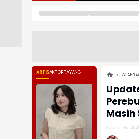
ARTIS
AKTOR
TAYANG
OLAHRA
Update
Perebu
Masih 
Senin, 11 Mei 202