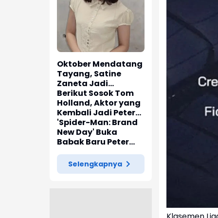
Oktober Mendatang
Tayang, Satine
Zaneta Jadi
Pemeran Utama Film
Berikut Sosok Tom
Siti Si Vampir
Holland, Aktor yang
Kembali Jadi Peter
Parker di 'Spider-
'Spider-Man: Brand
Man: Brand New Day'
New Day' Buka
Babak Baru Peter
Parker di Marvel
Cinematic Universe
Selengkapnya
Klasemen Liga