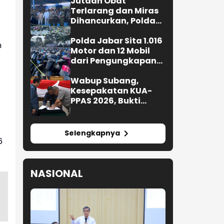
Jutaan Obat
Terlarang dan Miras
Dihancurkan, Polda
Jabar Tangkap 1.245
Tersangka
Polda Jabar Sita 1.016
m
Motor dan 12 Mobil
dari Pengungkapan
Kejahatan Jalanan
Wabup Subang,
Kesepakatan KUA-
PPAS 2026, Bukti
Sinergi Eksekutif-
Legislatif
Selengkapnya
6
NASIONAL