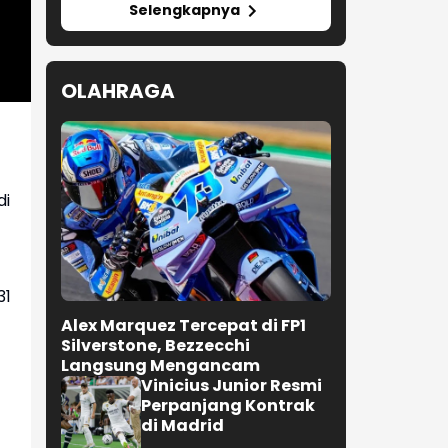
Selengkapnya
OLAHRAGA
di
31
Alex Marquez Tercepat di FP1
Silverstone, Bezzecchi
Langsung Mengancam
Vinicius Junior Resmi
Perpanjang Kontrak
di Madrid