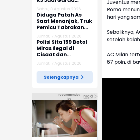
K3 Jadi Garda
Juventus men
Terdepan
Roma menundu
Sabtu, 8 Agustus 2026
Pencegahan
Diduga Patah As
hari yang sa
Kecelakaan Kerja
Saat Menanjak, Truk
Pemicu Tabrakan
Sebaliknya, A
Beruntun Enam
Jumat, 7 Agustus 2026
setelah kalah
Kendaraan di
Polisi Sita 159 Botol
Ciwidey Diselidiki
Miras Ilegal di
Polisi
AC Milan ter
Cisaat dan
Citamiang
67 poin, di b
Jumat, 7 Agustus 2026
Selengkapnya