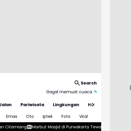
Search
Gagal memuat cuaca
Jalan
Pariwisata
Lingkungan
Hukum
Emas
Oto
Iptek
Foto
Viral
Masjid di Purwakarta Tewas Diserang Tetangga Saat Hendak Aza