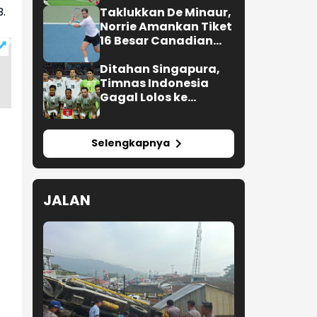
B.
Taklukkan De Minaur,
Norrie Amankan Tiket
16 Besar Canadian
Open
Ditahan Singapura,
Timnas Indonesia
Gagal Lolos ke
Semifinal AFF 2026
Selengkapnya
JALAN