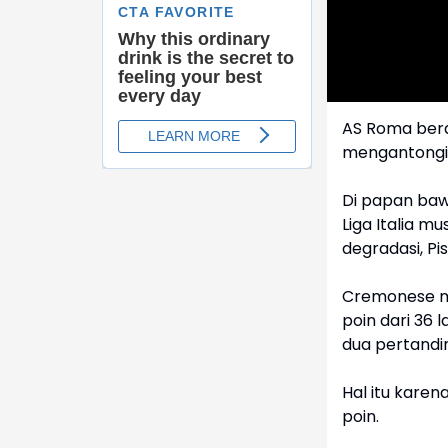
AS Roma bera
mengantongi 
Di papan ba
Liga Italia 
degradasi, Pis
Cremonese ma
poin dari 36 
dua pertand
Hal itu kare
poin.