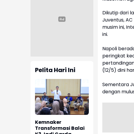
Dikutip dari 
Juventus, AC 
musim ini, In
ini.
Napoli berad
peringkat ke
pertandingan
Pelita Hari Ini
(12/5) dini h
Sementara Ju
dengan mulu
Kemnaker
Transformasi Balai