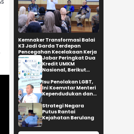
AS
Kemnaker Transformasi Balai
K3 Jadi Garda Terdepan
Pencegahan Kecelakaan Kerja
n
Jabar Peringkat Dua
Kredit UMKM
Nasional, Berikut
Lengkapnya
Isu Penolakan LGBT,
Ini Koemntar Menteri
Kependudukan dan
Pembangunan
Keluarga
Strategi Negara
Putus Rantai
Kejahatan Berulang