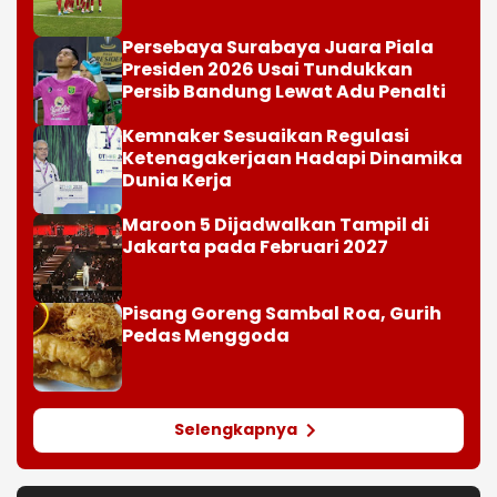
Persebaya Surabaya Juara Piala
Presiden 2026 Usai Tundukkan
Persib Bandung Lewat Adu Penalti
Kemnaker Sesuaikan Regulasi
Ketenagakerjaan Hadapi Dinamika
Dunia Kerja
Maroon 5 Dijadwalkan Tampil di
Jakarta pada Februari 2027
Pisang Goreng Sambal Roa, Gurih
Pedas Menggoda
Selengkapnya