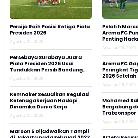
Persija Raih Posisi Ketiga Piala
Pelatih Marc
Presiden 2026
Arema FC Pu
Penting Hada
Agustus 06, 2026
Agustus 06, 2026
Persebaya Surabaya Juara
Piala Presiden 2026 Usai
Arema FC Ga
Tundukkan Persib Bandung
Peringkat Tig
Lewat Adu Penalti
2026 Setelah 
Agustus 06, 2026
Persija Jakar
Agustus 06, 2026
Kemnaker Sesuaikan Regulasi
Ketenagakerjaan Hadapi
Mohamed Sal
Dinamika Dunia Kerja
Bergabung d
Trabzonspor
Agustus 06, 2026
Agustus 06, 2026
Maroon 5 Dijadwalkan Tampil
di Jakarta pada Februari 2027
Arteta Kecew