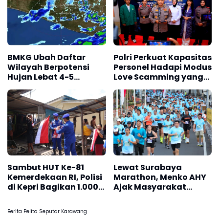
BMKG Ubah Daftar
Polri Perkuat Kapasitas
Wilayah Berpotensi
Personel Hadapi Modus
Hujan Lebat 4-5
Love Scamming yang
Agustus 2026, Cek
Kian Kompleks
Daerah Kalian
Sambut HUT Ke-81
Lewat Surabaya
Kemerdekaan RI, Polisi
Marathon, Menko AHY
di Kepri Bagikan 1.000
Ajak Masyarakat
Bendera Merah Putih di
Bangun Bangsa Sehat
Pulau Kasu
dan Produktif
Berita Pelita Seputar Karawang