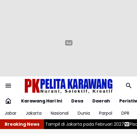
Karawang Hari Ini
Desa
Daerah
Peristi
Jabar
Jakarta
Nasional
Dunia
Parpol
DPR
i Jakarta pada Februari 2027
Breaking News
Pisang Goreng Sambal Roa, Guri