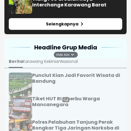
Interchange Karawang Barat
Selengkapnya
Headline Grup Media
Hide Ads
Berita
Karawang Kekinian
Nasional
Punclut Kian Jadi Favorit Wisata di
Bandung
Tiket HUT RI Diserbu Warga
Mancanegara
Polres Pelabuhan Tanjung Perak
Bongkar Tiga Jaringan Narkoba di