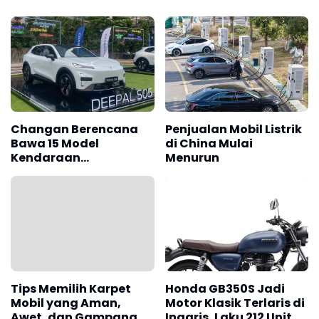
Changan Berencana
Penjualan Mobil Listrik
Bawa 15 Model
di China Mulai
Kendaraan
Menurun
Elektrifikasi ke
Indonesia
Tips Memilih Karpet
Honda GB350S Jadi
Mobil yang Aman,
Motor Klasik Terlaris di
Awet, dan Gampang
Inggris, Laku 212 Unit