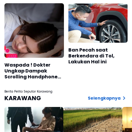
Ban Pecah saat
Berkendara di Tol,
Lakukan Hal ini
Waspada ! Dokter
Ungkap Dampak
Scrolling Handphone
Sebelum Tidur
Terhadap Kesehatan
Berita Pelita Seputar Karawang
Otak
KARAWANG
Selengkapnya