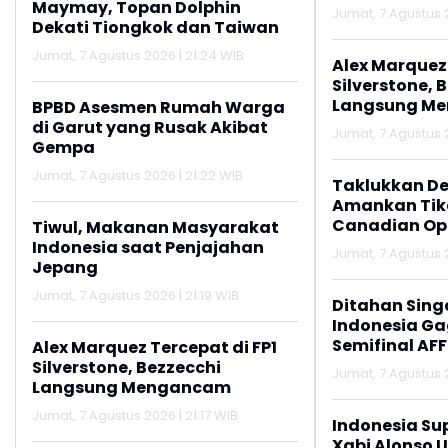
Maymay, Topan Dolphin
Jumat, 7 Agustus 2
Dekati Tiongkok dan Taiwan
Jumat, 7 Agustus 2026 | 21:24 WIB
Alex Marquez 
Silverstone, 
Langsung M
BPBD Asesmen Rumah Warga
di Garut yang Rusak Akibat
Jumat, 7 Agustus 2
Gempa
Jumat, 7 Agustus 2026 | 21:22 WIB
Taklukkan De
Amankan Tike
Canadian Op
Tiwul, Makanan Masyarakat
Indonesia saat Penjajahan
Jumat, 7 Agustus 2
Jepang
Jumat, 7 Agustus 2026 | 21:19 WIB
Ditahan Sing
Indonesia Gag
Semifinal AFF
Alex Marquez Tercepat di FP1
Silverstone, Bezzecchi
Jumat, 7 Agustus 2
Langsung Mengancam
Jumat, 7 Agustus 2026 | 21:17 WIB
Indonesia Su
Xabi Alonso 