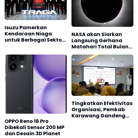
Isuzu Pamerkan
Kendaraan Niaga
NASA akan Siarkan
untuk Berbagai Sektor
Langsung Gerhana
Usaha
Matahari Total Bulan
Agustus
Tingkatkan Efektivitas
Organisasi, Pemkab
Karawang Gandeng
OPPO Reno 16 Pro
BPS RI Evaluasi Beban
Dibekali Sensor 200 MP
Kerja Pranata
dan Desain 3D Planet
Komputer