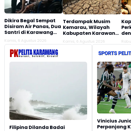
Dikira Begal Sempat
Terdampak Musim
Kap
Disiram Air Panas, Dua
Kemarau, Wilayah
Per
Santri di Karawang
Kabupaten Karawang
den
Terluka Akibat Aksi
Kekeringan Makin
Mel
Kamis, 6 Agustus 2026
Kamis, 6 Agustus 2026
Rabu
Oknum Linmas
Meluas
Ber
Vinicius Juni
Perpanjang K
Filipina Dilanda Badai