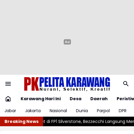
Karawang Hari Ini
Desa
Daerah
Peristi
Jabar
Jakarta
Nasional
Dunia
Parpol
DPR
ne, Bezzecchi Langsung Mengancam
Breaking News
Vinicius Junior Resmi Perpan