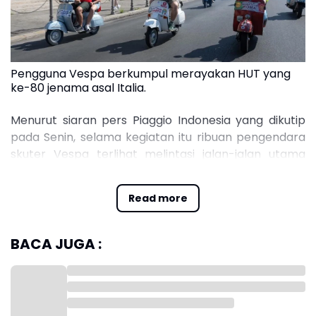
Pengguna Vespa berkumpul merayakan HUT yang
ke-80 jenama asal Italia.
Menurut siaran pers Piaggio Indonesia yang dikutip
pada Senin, selama kegiatan itu ribuan pengendara
skuter Vespa terlihat melintasi jalan-jalan utama
Kota Roma dari pagi hingga malam hari, sehingga
menarik perhatian warga dan wisatawan.
Read more
Rangkaian acara perayaan ulang tahun ke-80 Vespa
yang dilaksanakan selama empat hari dari 25
BACA JUGA :
sampai 28 Juni 2026 dipusatkan di Foro Italico, yang
diubah menjadi Vespa Village.
Di Vespa Village, pengunjung dapat melihat jajaran