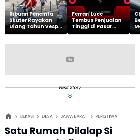
Ribuan Pencinta
Ferrari Luce
C
Skuter Rayakan
Tembus Penjualan
B
Ulang Tahun Vespa
Tinggi di Pasar
M
ke-80
China
El
I
Next Story
BEKASI
DESA
JAWA BARAT
PERISTIWA
Satu Rumah Dilalap Si