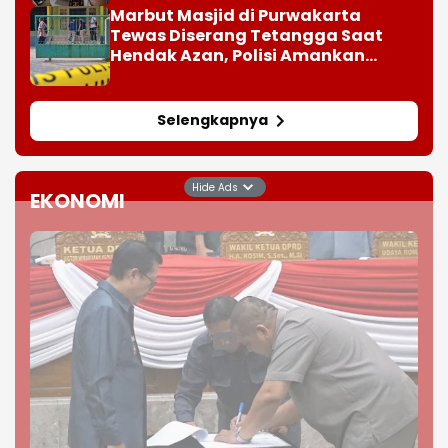
Marbut Masjid di Purwakarta
Tewas Diserang Tetangga Saat
Hendak Azan, Polisi Amankan
Barang Bukti Sajam
Selengkapnya
Hide Ads
EKONOMI