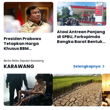
Enteng dan Solar Lebih
Perairan Ciapager
Mudah Didapat
Karawang, Ini
Keterangan Pertamina
Atasi Antrean Panjang
di SPBU, Forkopimda
Presiden Prabowo
Bangka Barat Bentuk
Tetapkan Harga
Tim Pengawas BBM
Khusus BBM
Bersubsidi
Nelayan,Segini
Standarnya
Berita Pelita Seputar Karawang
KARAWANG
Selengkapnya