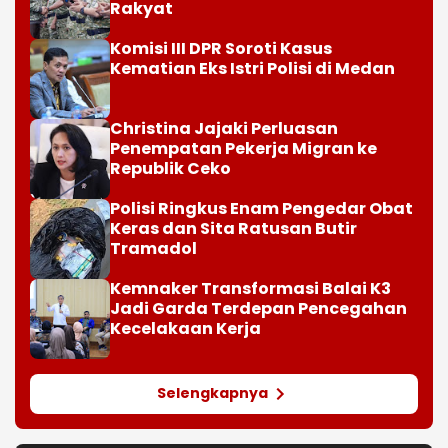
Rakyat
Komisi III DPR Soroti Kasus
Kematian Eks Istri Polisi di Medan
Christina Jajaki Perluasan
Penempatan Pekerja Migran ke
Republik Ceko
Polisi Ringkus Enam Pengedar Obat
Keras dan Sita Ratusan Butir
Tramadol
Kemnaker Transformasi Balai K3
Jadi Garda Terdepan Pencegahan
Kecelakaan Kerja
Selengkapnya