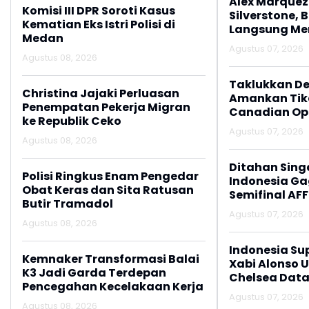
Alex Marquez 
Komisi III DPR Soroti Kasus
Silverstone, 
Kematian Eks Istri Polisi di
Langsung M
Medan
Agustus 07, 2026
Agustus 08, 2026
Taklukkan De
Christina Jajaki Perluasan
Amankan Tike
Penempatan Pekerja Migran
Canadian Op
ke Republik Ceko
Agustus 07, 2026
Agustus 08, 2026
Ditahan Sing
Polisi Ringkus Enam Pengedar
Indonesia Gag
Obat Keras dan Sita Ratusan
Semifinal AFF
Butir Tramadol
Agustus 07, 2026
Agustus 08, 2026
Indonesia Su
Kemnaker Transformasi Balai
Xabi Alonso 
K3 Jadi Garda Terdepan
Chelsea Data
Pencegahan Kecelakaan Kerja
Agustus 07, 2026
Agustus 08, 2026