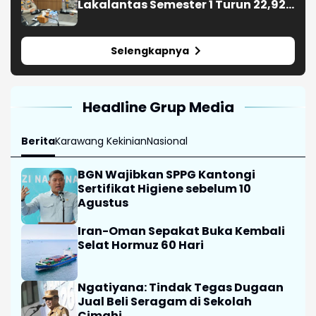
Lakalantas Semester 1 Turun 22,92
Persen
Selengkapnya
Headline Grup Media
Berita
Karawang Kekinian
Nasional
BGN Wajibkan SPPG Kantongi
Sertifikat Higiene sebelum 10
Agustus
Iran-Oman Sepakat Buka Kembali
Selat Hormuz 60 Hari
Ngatiyana: Tindak Tegas Dugaan
Jual Beli Seragam di Sekolah
Cimahi