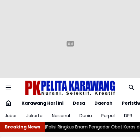
Karawang Hari Ini
Desa
Daerah
Peristi
Jabar
Jakarta
Nasional
Dunia
Parpol
DPR
kus Enam Pengedar Obat Keras dan Sita Ratusan Butir Tramadol
Breaking News