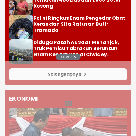
Kosong
Polisi Ringkus Enam Pengedar Obat
Keras dan Sita Ratusan Butir
Tramadol
Diduga Patah As Saat Menanjak,
Truk Pemicu Tabrakan Beruntun
Enam Kendaraan di Ciwidey
Hide Ads
Diselidiki Polisi
Selengkapnya
EKONOMI