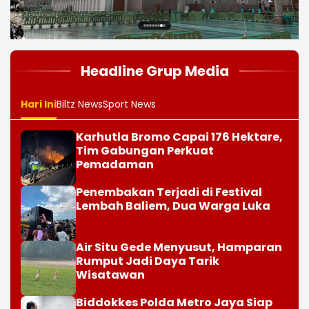
1
2
3
4
5
6
7
8
Headline Grup Media
Hari Ini
Biltz News
Sport News
Karhutla Bromo Capai 176 Hektare,
Tim Gabungan Perkuat
Pemadaman
Penembakan Terjadi di Festival
Lembah Baliem, Dua Warga Luka
Air Situ Gede Menyusut, Hamparan
Rumput Jadi Daya Tarik
Wisatawan
Biddokkes Polda Metro Jaya Siap