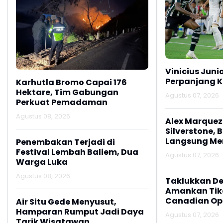
Vinicius Juni
Perpanjang K
Karhutla Bromo Capai 176
Hektare, Tim Gabungan
Agustus 07, 2026
Perkuat Pemadaman
Agustus 08, 2026
Alex Marquez 
Silverstone, 
Langsung M
Penembakan Terjadi di
Festival Lembah Baliem, Dua
Agustus 07, 2026
Warga Luka
Agustus 08, 2026
Taklukkan De
Amankan Tike
Canadian Op
Air Situ Gede Menyusut,
Hamparan Rumput Jadi Daya
Agustus 07, 2026
Tarik Wisatawan