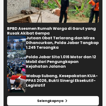
BPBD Asesmen Rumah Warga di Garut yang
Rusak Akibat Gempa
Jutaan Obat Terlarang dan Miras
Dihancurkan, Polda Jabar Tangkap
1.245 Tersangka
Polda Jabar Sita 1.016 Motor dan 12
Mobil dari Pengungkapan
Kejahatan Jalanan
Wabup Subang, Kesepakatan KUA-
PPAS 2026, Bukti Sinergi Eksekutif-
Legislatif
Selengkapnya