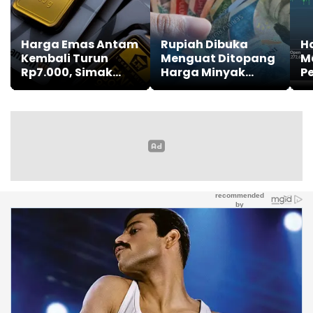
Harga Emas Antam
Rupiah Dibuka
Ha
Kembali Turun
Menguat Ditopang
M
Rp7.000, Simak
Harga Minyak
P
Daftar Terbarunya
Dunia yang
Cenderung Turun