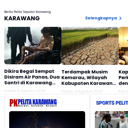
Berita Pelita Seputar Karawang
KARAWANG
Selengkapnya
Dikira Begal Sempat
Terdampak Musim
Kap
Disiram Air Panas, Dua
Kemarau, Wilayah
Per
Santri di Karawang
Kabupaten Karawang
den
Terluka Akibat Aksi
Kekeringan Makin
Mel
Kamis, 6 Agustus 2026
Kamis, 6 Agustus 2026
Kami
Oknum Linmas
Meluas
Ber