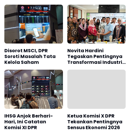
Tunjangan Guru dan
Dosen 2026
Disorot MSCI, DPR
Novita Hardini
Soroti Masalah Tata
Tegaskan Pentingnya
Kelola Saham
Transformasi Industri
Hijau di Tengah Krisis
Global
IHSG Anjok Berhari-
Ketua Komisi X DPR
Hari, Ini Catatan
Tekankan Pentingnya
Komisi XI DPR
Sensus Ekonomi 2026