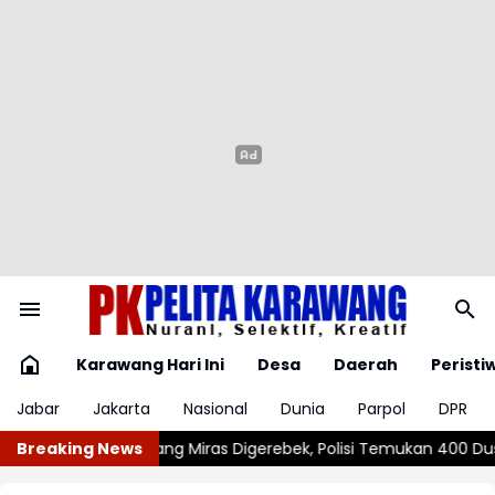
Karawang Hari Ini
Desa
Daerah
Peristi
Jabar
Jakarta
Nasional
Dunia
Parpol
DPR
bek, Polisi Temukan 400 Dus dan 1.000 Botol Kosong
Breaking News
Jemari Be