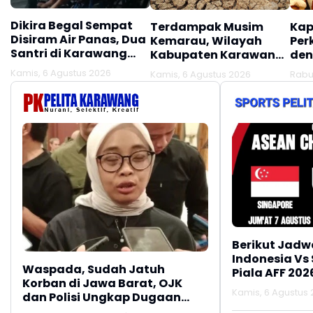
Dikira Begal Sempat
Terdampak Musim
Kap
Disiram Air Panas, Dua
Kemarau, Wilayah
Per
Santri di Karawang
Kabupaten Karawang
den
Terluka Akibat Aksi
Kekeringan Makin
Mel
Kamis, 6 Agustus 2026
Kamis, 6 Agustus 2026
Rabu
Oknum Linmas
Meluas
Ber
Berikut Jadw
Indonesia Vs
Waspada, Sudah Jatuh
Piala AFF 202
Korban di Jawa Barat, OJK
Kamis, 6 Agustus 2
dan Polisi Ungkap Dugaan
Penipuan Modus Titip Limit