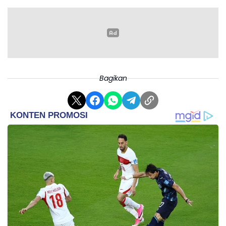
Erick menilai, Indonesia sebagai bangsa besar harus menunjukkan
jatidirinya kepada dunia, termasuk sepak bola atau musik. Selain
itu menurut Erick, lagu dangdut termasuk salah satu genre yang
mudah diterima masyarakat Indonesia.
“Masyakarat Indonesia senang lagu-lagu ini (dangdut)
karena mudah dicerna, kuping Barat juga nanti masih
Bagikan
mendukung. Tidak hanya musik, tapi di sepak bola Indonesia juga
harus membangun kultur yang menarik, dan ini dari bawah
sampai atas,” kata bos Ofxord United itu menjelaskan.
Saat ini, lagu ‘Bersama Garuda’ teah didistribusikan ke berbagai
stasiun radio, dan dijadwalkan, video klipnya telah siap pada 14
Oktober 2023. Lagu ‘Bersama Garuda’ juga rencananya akan
diperdengarkan saat perhelatan Piala Dunia U-17 di Indonesia
pada 10 November hingga 2 Desember mendatang.(*)