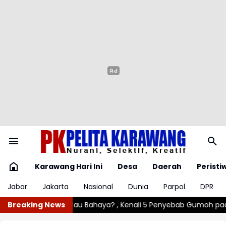
Karawang Hari Ini
Desa
Daerah
Peristi
Jabar
Jakarta
Nasional
Dunia
Parpol
DPR
 Penyebab Gumoh pada Bayi
Breaking News
Angin Kencang Rusak Lima Rumah D