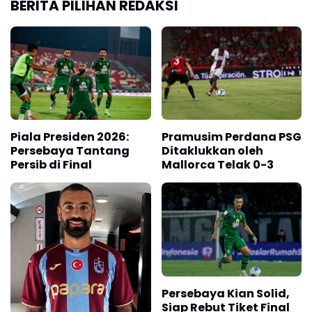
BERITA PILIHAN REDAKSI
Piala Presiden 2026:
Pramusim Perdana PSG
Persebaya Tantang
Ditaklukkan oleh
Persib di Final
Mallorca Telak 0-3
Persebaya Kian Solid,
Siap Rebut Tiket Final