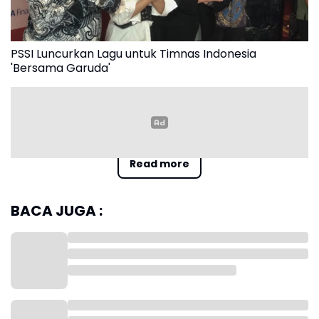
PSSI Luncurkan Lagu untuk Timnas Indonesia
'Bersama Garuda'
Read more
Ketua Umum PSSI Erick Thohir menyebut, lagu bergenre
dangdut ini akan menemani perjuangan Timnas Indonesia di
berbagai ajang. Terkait genre (jenis) musik dangdut yang menjadi
BACA JUGA :
pilihan, menurut Erick adalah bagian dari menjaga identitas ke-
Indonesiaan.
"Kenapa tidak? Kita selalu bicara lagu Korea bagus
, l
agu
b
arat
bagus. Kenapa kita
tidak
bangga
dengan
lagu Indonesia?
,” ucap
Erick di Hotel JW Marriot, Kuningan, Jakarta, pada Rabu
(27/9/2023).