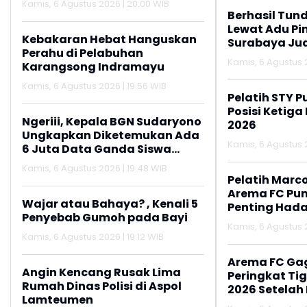
Kamis, 6 Agustus 2026 | 20:00 WIB
Paylater
Berhasil Tun
Lewat Adu Pin
Kebakaran Hebat Hanguskan
Surabaya Jua
Perahu di Pelabuhan
2026
Kamis, 6 Agustus 2
Karangsong Indramayu
Kamis, 6 Agustus 2026 | 19:56 WIB
Pelatih STY P
Posisi Ketiga
Ngeriii, Kepala BGN Sudaryono
2026
Ungkapkan Diketemukan Ada
Kamis, 6 Agustus 2
6 Juta Data Ganda Siswa
Penerima MBG
Kamis, 6 Agustus 2026 | 19:48 WIB
Pelatih Marc
Arema FC Pu
Wajar atau Bahaya? , Kenali 5
Penting Hada
Penyebab Gumoh pada Bayi
Kamis, 6 Agustus 2
Kamis, 6 Agustus 2026 | 19:12 WIB
Arema FC Ga
Angin Kencang Rusak Lima
Peringkat Tig
Rumah Dinas Polisi di Aspol
2026 Setelah 
Lamteumen
Persija Jakar