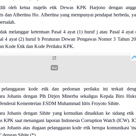
adili oleh ketua majelis etik Dewas KPK Harjono dengan angg
s dan Albertina Ho. Albertina yang mempunyai pendapat berbeda, ya
bersalah.
tidak melanggar ketentuan Pasal 4 ayat (1) huruf j atau Pasal 4 ayat 
sal 4 ayat (2) huruf b Peraturan Dewan Pengawas Nomor 3 Tahun 2
an Kode Etik dan Kode Perilaku KPK.
 pelanggaran kode etik dan pedoman perilaku ini terkait den
ara Johanis dengan Plh Dirjen Minerba sekaligus Kepala Biro Hu
t Jenderal Kementerian ESDM Muhammad Idris Froyoto Sihite.
ra Johanis dengan Sihite yang kemudian dinaikkan ke sidang etik 
s KPK saat menangani laporan Indonesia Corruption Watch (ICW). 
an Johanis atas dugaan pelanggaran kode etik berupa komunikasi 'm
' dengan Sihite.(*)