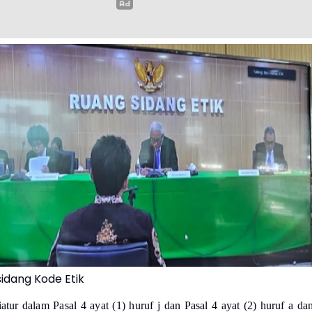
sidang Kode Etik
iatur dalam Pasal 4 ayat (1) huruf j dan Pasal 4 ayat (2) huruf a da