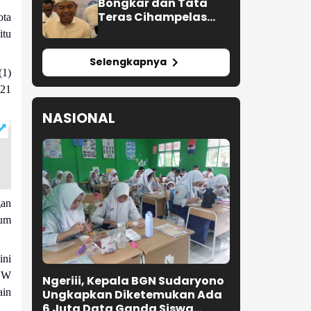
Bongkar dan Tata
Teras Cihampelas
ota
Beres Oktober 2026
itu
Selengkapnya
(1)
021
NASIONAL
gan
kum
ini
ICW
Ngeriii, Kepala BGN Sudaryono
ain
Ungkapkan Diketemukan Ada
6 Juta Data Ganda Siswa