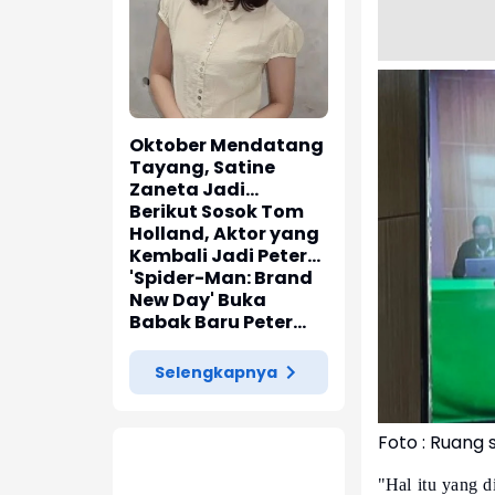
Oktober Mendatang
Tayang, Satine
Zaneta Jadi
Pemeran Utama Film
Berikut Sosok Tom
Siti Si Vampir
Holland, Aktor yang
Kembali Jadi Peter
Parker di 'Spider-
'Spider-Man: Brand
Man: Brand New Day'
New Day' Buka
Babak Baru Peter
Parker di Marvel
Cinematic Universe
Selengkapnya
Foto : Ruang 
"Hal itu yang d