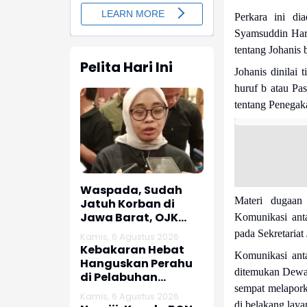
Perkara ini di
Syamsuddin Hari
tentang Johanis 
Pelita Hari Ini
Johanis dinilai 
huruf b atau Pa
tentang Penegak
Waspada, Sudah
Materi dugaan
Jatuh Korban di
Jawa Barat, OJK
Komunikasi ant
dan Polisi Ungkap
pada Sekretaria
Kamis, 6 Agustus 2026
Dugaan Penipuan
Kebakaran Hebat
Komunikasi anta
Modus Titip Limit
Hanguskan Perahu
Paylater
ditemukan Dewa
di Pelabuhan
sempat melapork
Karangsong
Kamis, 6 Agustus 2026
Indramayu
di belakang layar