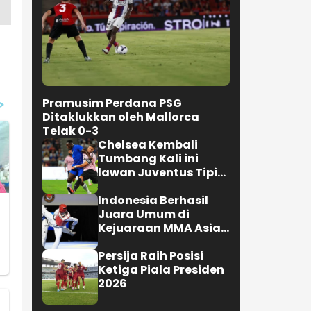
Pramusim Perdana PSG
Ditaklukkan oleh Mallorca
Telak 0-3
Chelsea Kembali
Tumbang Kali ini
lawan Juventus Tipis
0-1
Indonesia Berhasil
Juara Umum di
Kejuaraan MMA Asian
Championship 2026
Persija Raih Posisi
Ketiga Piala Presiden
2026