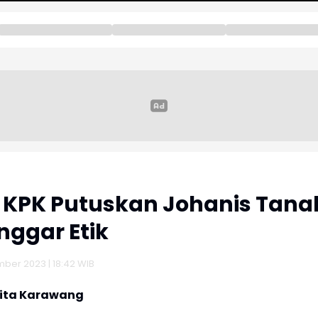
 KPK Putuskan Johanis Tana
nggar Etik
mber 2023 | 18:42 WIB
rita Karawang