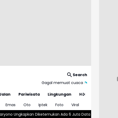
Search
Gagal memuat cuaca
Jalan
Pariwisata
Lingkungan
Hukum
Emas
Oto
Iptek
Foto
Viral
ukan Ada 6 Juta Data Ganda Siswa Penerima MBG
Wajar atau 