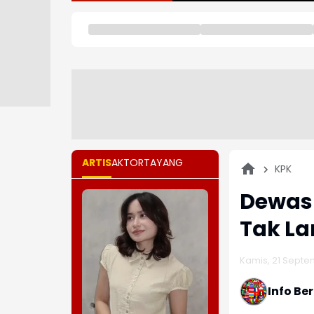
ARTIS
AKTOR
TAYANG
KPK
Dewas
Tak La
Kamis, 21 Septe
Info Be