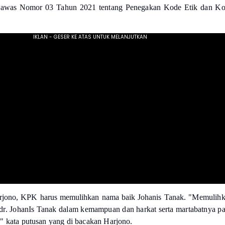
awas Nomor 03 Tahun 2021 tentang Penegakan Kode Etik dan K
"
rjono, KPK harus memulihkan nama baik Johanis Tanak.
"Memulihk
Sdr. JohanIs Tanak dalam kemampuan dan harkat serta martabatnya p
" kata putusan yang di bacakan Harjono.