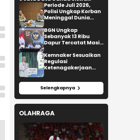
Penerima MBG
Periode Juli 2026,
Polisi Ungkap Korban
Meninggal Dunia
Akibat Lakalantas
Semester 1 Turun
BGN Ungkap
22,92 Persen
Sebanyak 13 Ribu
Dapur Tercatat Masih
Berada Dalam
Berbagai Tahapan
Kemnaker Sesuaikan
Verifikasi dan Belum
Regulasi
Seluruhnya Siap
Ketenagakerjaan
Beroperasi
Hadapi Dinamika
Dunia Kerja
Selengkapnya
OLAHRAGA