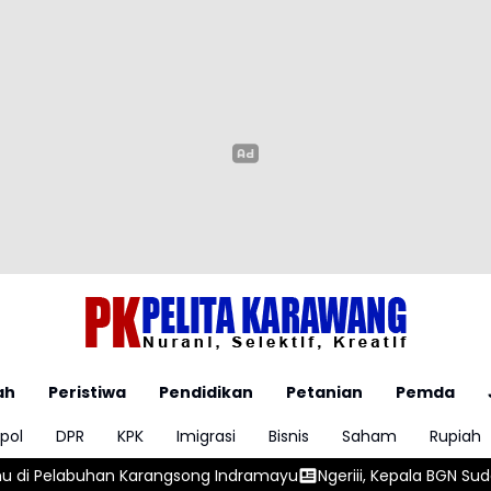
ah
Peristiwa
Pendidikan
Petanian
Pemda
pol
DPR
KPK
Imigrasi
Bisnis
Saham
Rupiah
 Indramayu
Ngeriii, Kepala BGN Sudaryono Ungkapkan Diketem