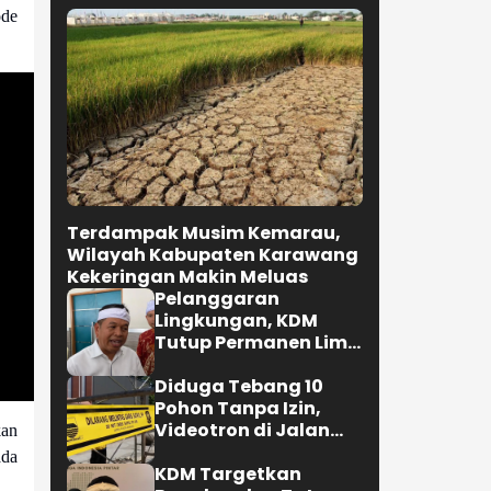
ode
Terdampak Musim Kemarau,
Wilayah Kabupaten Karawang
Kekeringan Makin Meluas
Pelanggaran
Lingkungan, KDM
Tutup Permanen Lima
Tambang Batu Kapur
di Cipatat
Diduga Tebang 10
Pohon Tanpa Izin,
Videotron di Jalan
an
R.E. Martadinata
ada
Bandung Disegel
KDM Targetkan