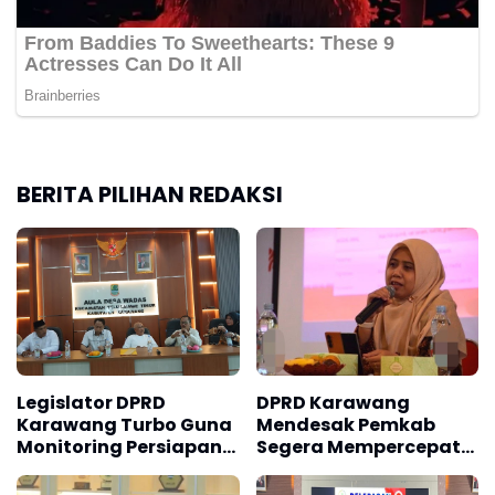
BERITA PILIHAN REDAKSI
Legislator DPRD
DPRD Karawang
Karawang Turbo Guna
Mendesak Pemkab
Monitoring Persiapan
Segera Mempercepat
Pemilihan di Desa
Pelaksanaan Program
Wadas Telukjambe
dan Serapan