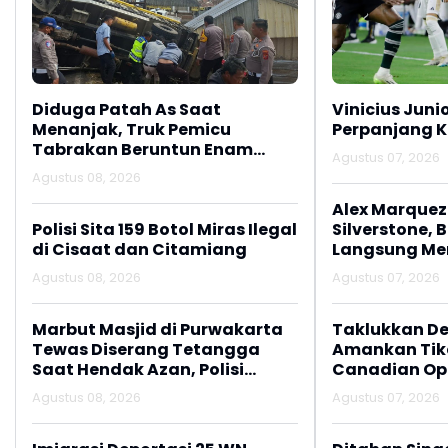
Diduga Patah As Saat
Vinicius Juni
Menanjak, Truk Pemicu
Perpanjang K
Tabrakan Beruntun Enam
Agustus 07, 2026
Kendaraan di Ciwidey
Agustus 08, 2026
Diselidiki Polisi
Alex Marquez 
Polisi Sita 159 Botol Miras Ilegal
Silverstone, 
di Cisaat dan Citamiang
Langsung M
Agustus 08, 2026
Agustus 07, 2026
Marbut Masjid di Purwakarta
Taklukkan De
Tewas Diserang Tetangga
Amankan Tike
Saat Hendak Azan, Polisi
Canadian Op
Amankan Barang Bukti Sajam
Agustus 08, 2026
Agustus 07, 2026