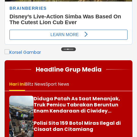
1
2
3
4
5
6
7
8
Headline Grup Media
Hari Ini
Biltz News
Sport News
Diduga Patah As Saat Menanjak,
Truk Pemicu Tabrakan Beruntun
Enam Kendaraan di Ciwidey
Diselidiki Polisi
Polisi Sita 159 Botol Miras Ilegal di
Cisaat dan Citamiang