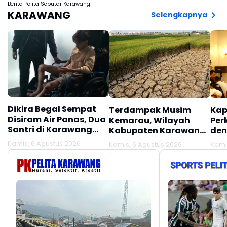
Berita Pelita Seputar Karawang
KARAWANG
Selengkapnya
Dikira Begal Sempat
Terdampak Musim
Kap
Disiram Air Panas, Dua
Kemarau, Wilayah
Per
Santri di Karawang
Kabupaten Karawang
den
Terluka Akibat Aksi
Kekeringan Makin
Mel
Kamis, 6 Agustus 2026
Kamis, 6 Agustus 2026
Kami
Oknum Linmas
Meluas
Ber