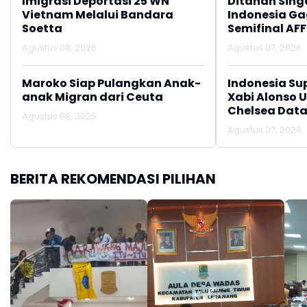
Imigrasi Deportasi 25 WN
Ditahan Sing
Vietnam Melalui Bandara
Indonesia Gag
Soetta
Semifinal AFF
Agustus 08, 2026
Agustus 07, 2026
Maroko Siap Pulangkan Anak-
Indonesia Su
anak Migran dari Ceuta
Xabi Alonso 
Chelsea Data
Agustus 08, 2026
Agustus 07, 2026
BERITA REKOMENDASI PILIHAN