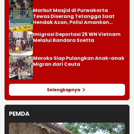
Marbut Masjid di Purwakarta
Tewas Diserang Tetangga Saat
Hendak Azan, Polisi Amankan
Barang Bukti Sajam
Imigrasi Deportasi 25 WN Vietnam
Melalui Bandara Soetta
Maroko Siap Pulangkan Anak-anak
Migran dari Ceuta
Selengkapnya
PEMDA