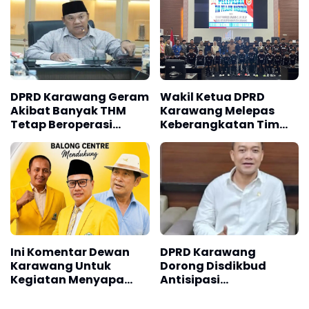
Timur
Anggaran
DPRD Karawang Geram
Wakil Ketua DPRD
Akibat Banyak THM
Karawang Melepas
Tetap Beroperasi
Keberangkatan Tim
Tanpa Izin Lengkap
Pelajar Nasional U-11
dan U-14 yang Akan
Berlaga di Vietnam
dan Thailand
Ini Komentar Dewan
DPRD Karawang
Karawang Untuk
Dorong Disdikbud
Kegiatan Menyapa
Antisipasi
Warga Berbasis
Pemadaman Listrik
Budaya"
Saat SPMB