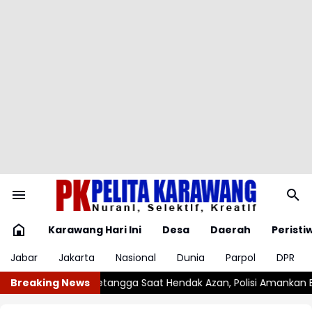
Karawang Hari Ini
Desa
Daerah
Peristi
Jabar
Jakarta
Nasional
Dunia
Parpol
DPR
a Saat Hendak Azan, Polisi Amankan Barang Bukti Sajam
Breaking News
Imigr