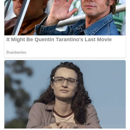
"Di KRL juga bantu iklan kita, (informasi) DPT online kita,
tayang juga di kereta jarak jauh, seluruh stasiun. Lalu pintu tol,
sampai Jawa Timur, itu tidak bayar juga," ujarmya.(*)