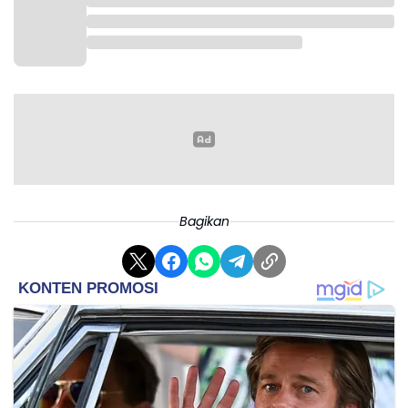
Cahyo pun berterima kasih, karena Polri juga siap
menyosialisasikan Pemilu 2024 melalui videotron miliknya.
Terdapat, 19 titik milik Polri yang bakal menayangkan hal-hal
terkait Pemilu 2024.
"Videotron itu mulai di Polda maupun di polres, sampai pospol.
Jadi, Polri berupaya meningkatkan frekwesi tahapan pemilu,
publikasi harus semakin masif," ucap Cahyo.
Bagikan
Kemudian, Cahyo menegaskan, KPU pada Pemilu 2024 ini ingin
meningkatkan partisipasi masyarakat secara kualitatif dan
kuantitatif. Karena, Pemilu 2024 yang sukses itu, bisa terlihat dari
antusiasme publik di TPS.