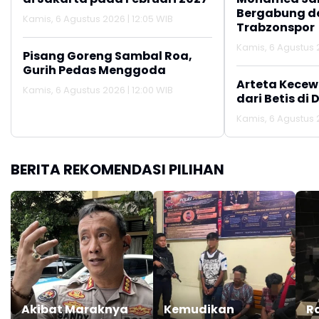
Bergabung d
Kamis, 6 Agustus 2026 | 12:05 WIB
Trabzonspor
Kamis, 6 Agustus 
Pisang Goreng Sambal Roa,
Gurih Pedas Menggoda
Arteta Kecew
Kamis, 6 Agustus 2026 | 12:00 WIB
dari Betis di 
Kamis, 6 Agustus 2
BERITA REKOMENDASI PILIHAN
Akibat Maraknya
Kemudikan
R