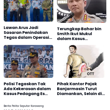
Lawan Arus Jadi
Terungkap Bahar bin
Sasaran Penindakan
Smith Ikut Mukul
Tegas dalam Operasi
dalam Kasus
Keselamatan Jaya
Penganiayaan di
2026
Tangerang
Polisi Tegaskan Tak
Pihak Kantor Pajak
Ada Kekerasan dalam
Banjarmasin Turut
Kasus Pedagang Es
Diamankan, Selain di
Gabus
Kalsel, KPK Lakukan
OTT di Jakarta
Berita Pelita Seputar Karawang