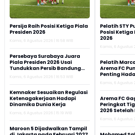
Persija Raih Posisi Ketiga Piala
Pelatih STY P
Presiden 2026
Posisi Ketiga
2026
Kamis, 6 Agustus 2026 | 16:58 WIB
Kamis, 6 Agustus 2
Persebaya Surabaya Juara
Piala Presiden 2026 Usai
Pelatih Marc
Tundukkan Persib Bandung
Arema FC Pu
Lewat Adu Penalti
Penting Hada
Kamis, 6 Agustus 2026 | 16:53 WIB
Kamis, 6 Agustus 2
Kemnaker Sesuaikan Regulasi
Ketenagakerjaan Hadapi
Arema FC Ga
Dinamika Dunia Kerja
Peringkat Tig
2026 Setelah 
Kamis, 6 Agustus 2026 | 15:19 WIB
Persija Jakar
Kamis, 6 Agustus 2
Maroon 5 Dijadwalkan Tampil
di Jakarta pada Februari 2027
Mohamed Sal