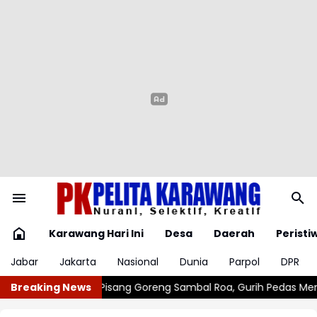
Karawang Hari Ini
Desa
Daerah
Peristi
Jabar
Jakarta
Nasional
Dunia
Parpol
DPR
l Roa, Gurih Pedas Menggoda
Breaking News
Dikira Begal Sempat Disiram Ai