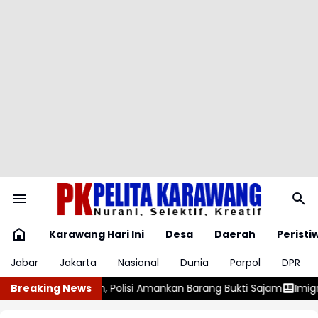
Karawang Hari Ini
Desa
Daerah
Peristi
Jabar
Jakarta
Nasional
Dunia
Parpol
DPR
i Amankan Barang Bukti Sajam
Breaking News
Imigrasi Deportasi 25 WN Vietn