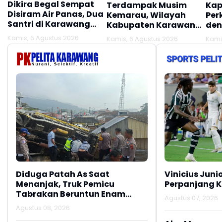
Dikira Begal Sempat
Terdampak Musim
Kap
Disiram Air Panas, Dua
Kemarau, Wilayah
Per
Santri di Karawang
Kabupaten Karawang
den
Terluka Akibat Aksi
Kekeringan Makin
Mel
Kamis, 6 Agustus 2026
Kamis, 6 Agustus 2026
Kami
Oknum Linmas
Meluas
Ber
Diduga Patah As Saat
Vinicius Juni
Menanjak, Truk Pemicu
Perpanjang K
Tabrakan Beruntun Enam
Agustus 07, 2026
Kendaraan di Ciwidey
Agustus 08, 2026
Diselidiki Polisi