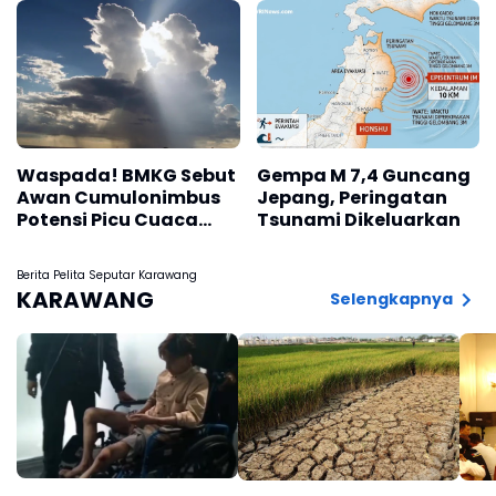
Waspada! BMKG Sebut
Gempa M 7,4 Guncang
Awan Cumulonimbus
Jepang, Peringatan
Potensi Picu Cuaca
Tsunami Dikeluarkan
Ekstrem hingga 4
Agustus 2026
Berita Pelita Seputar Karawang
KARAWANG
Selengkapnya