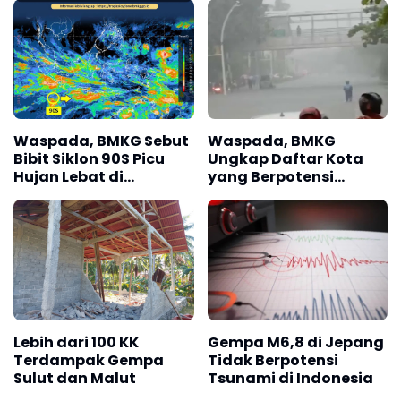
Waspada, BMKG Sebut
Waspada, BMKG
Bibit Siklon 90S Picu
Ungkap Daftar Kota
Hujan Lebat di
yang Berpotensi
Sejumlah Wilayah 2–8
Diguyur Hujan Petir
Maret 2026
Hari Ini
Lebih dari 100 KK
Gempa M6,8 di Jepang
Terdampak Gempa
Tidak Berpotensi
Sulut dan Malut
Tsunami di Indonesia