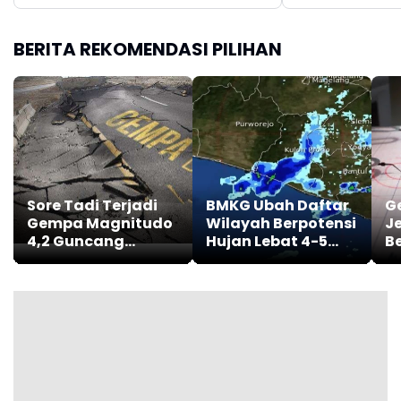
BERITA REKOMENDASI PILIHAN
Sore Tadi Terjadi
BMKG Ubah Daftar
G
Gempa Magnitudo
Wilayah Berpotensi
J
4,2 Guncang
Hujan Lebat 4-5
B
Tuapejat Sumatra
Agustus 2026, Cek
T
Barat
Daerah Kalian
I