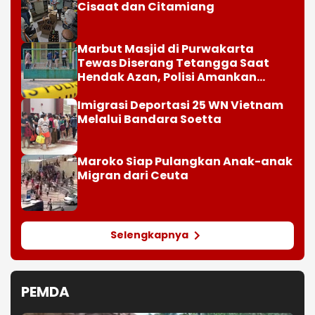
Cisaat dan Citamiang
Marbut Masjid di Purwakarta
Tewas Diserang Tetangga Saat
Hendak Azan, Polisi Amankan
Barang Bukti Sajam
Imigrasi Deportasi 25 WN Vietnam
Melalui Bandara Soetta
Maroko Siap Pulangkan Anak-anak
Migran dari Ceuta
Selengkapnya
PEMDA