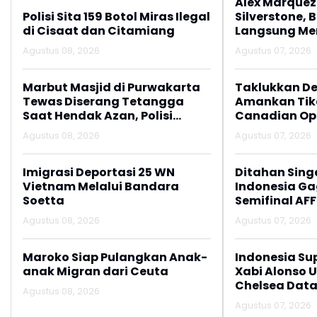
Alex Marquez 
Polisi Sita 159 Botol Miras Ilegal
Silverstone, 
di Cisaat dan Citamiang
Langsung M
Agustus 08, 2026
Agustus 07, 2026
Marbut Masjid di Purwakarta
Taklukkan De
Tewas Diserang Tetangga
Amankan Tike
Saat Hendak Azan, Polisi
Canadian Op
Amankan Barang Bukti Sajam
Agustus 08, 2026
Agustus 07, 2026
Imigrasi Deportasi 25 WN
Ditahan Sing
Vietnam Melalui Bandara
Indonesia Gag
Soetta
Semifinal AFF
Agustus 08, 2026
Agustus 07, 2026
Maroko Siap Pulangkan Anak-
Indonesia Su
anak Migran dari Ceuta
Xabi Alonso 
Chelsea Data
Agustus 08, 2026
Agustus 07, 2026