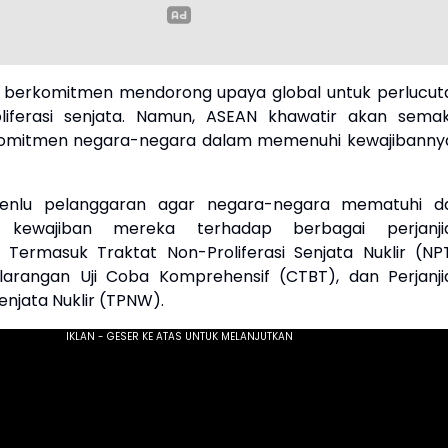
s berkomitmen mendorong upaya global untuk perlucut
liferasi senjata. Namun, ASEAN khawatir akan semak
omitmen negara-negara dalam memenuhi kewajibannya
Menlu pelanggaran agar negara-negara mematuhi d
 kewajiban mereka terhadap berbagai perjanji
l. Termasuk Traktat Non-Proliferasi Senjata Nuklir (NPT
elarangan Uji Coba Komprehensif (CTBT), dan Perjanji
enjata Nuklir (TPNW).