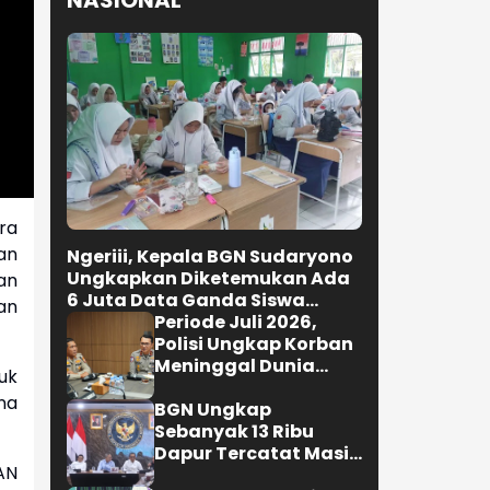
NASIONAL
ra
an
Ngeriii, Kepala BGN Sudaryono
Ungkapkan Diketemukan Ada
kan
6 Juta Data Ganda Siswa
an
Penerima MBG
Periode Juli 2026,
Polisi Ungkap Korban
Meninggal Dunia
uk
Akibat Lakalantas
na
Semester 1 Turun
BGN Ungkap
22,92 Persen
Sebanyak 13 Ribu
Dapur Tercatat Masih
AN
Berada Dalam