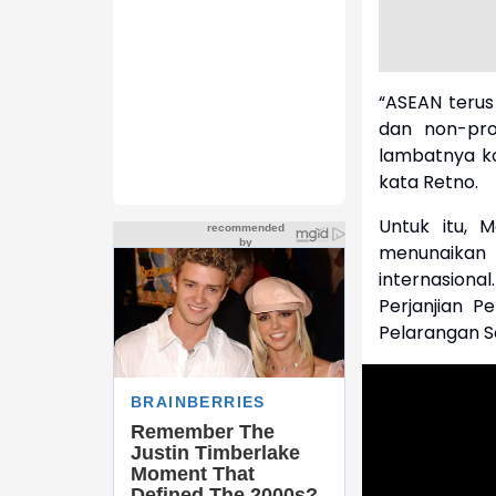
“ASEAN teru
dan non-pro
lambatnya k
kata Retno.
Untuk itu, 
menunaikan
internasiona
Perjanjian P
Pelarangan S