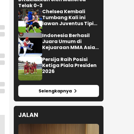
Telak 0-3
Chelsea Kembali
Tumbang Kali ini
lawan Juventus Tipis
0-1
Indonesia Berhasil
Juara Umum di
Kejuaraan MMA Asian
Championship 2026
Persija Raih Posisi
Ketiga Piala Presiden
2026
Selengkapnya
JALAN