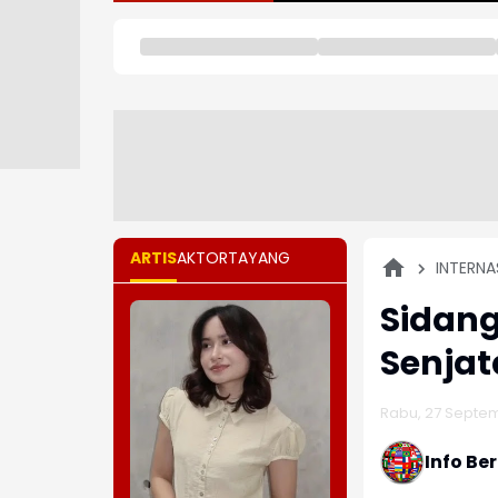
ARTIS
AKTOR
TAYANG
INTERNA
Sidang
Senjat
Rabu, 27 Septem
Info Be