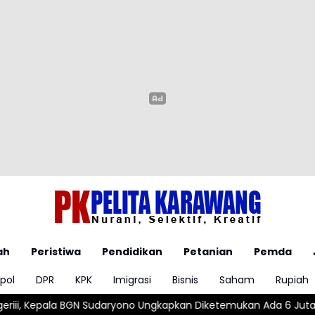
ah
Peristiwa
Pendidikan
Petanian
Pemda
pol
DPR
KPK
Imigrasi
Bisnis
Saham
Rupiah
ono Ungkapkan Diketemukan Ada 6 Juta Data Ganda Siswa Pener