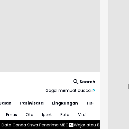
Search
Gagal memuat cuaca
Jalan
Pariwisata
Lingkungan
Hukum
Emas
Oto
Iptek
Foto
Viral
ima MBG
Wajar atau Bahaya? , Kenali 5 Penyebab Gumoh pada 