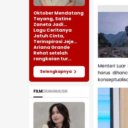
Oktober Mendatang
Tayang, Satine
Zaneta Jadi
Pemeran Utama Film
Lagu Ceritanya
Siti Si Vampir
Jatuh Cinta,
Terinspirasi Jeje
saat Bertemu
Ariana Grande
Perempuan Cantik
Rehat setelah
rangkaian tur
"Eternal Sunshine"
Menteri Luar
Selengkapnya
harus dihanc
konseptualisa
FILM
DRAMA
MUSIK