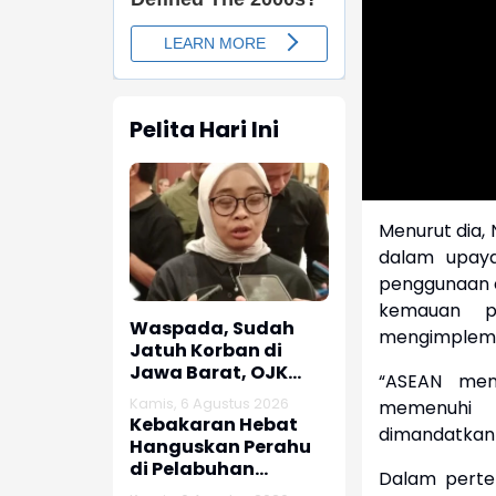
Pelita Hari Ini
Menurut dia,
dalam upaya 
penggunaan en
kemauan po
Waspada, Sudah
mengimplement
Jatuh Korban di
Jawa Barat, OJK
“ASEAN meny
dan Polisi Ungkap
Kamis, 6 Agustus 2026
memenuhi 
Dugaan Penipuan
Kebakaran Hebat
dimandatkan o
Modus Titip Limit
Hanguskan Perahu
Paylater
di Pelabuhan
Dalam perte
Karangsong