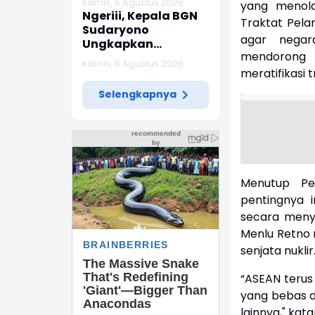
Kamis, 6 Agustus 2026
yang menola
Indramayu
Ngeriii, Kepala BGN
Traktat Pela
Sudaryono
agar negar
Ungkapkan
mendorong
Diketemukan Ada 6
Kamis, 6 Agustus 2026
Juta Data Ganda
meratifikasi 
Siswa Penerima MBG
Selengkapnya
Menutup Pe
pentingnya 
secara menye
Menlu Retno 
senjata nuklir
“ASEAN teru
yang bebas d
lainnya," kat