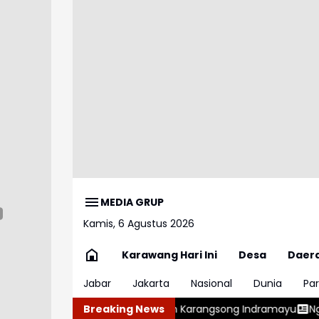
MEDIA GRUP
Kamis, 6 Agustus 2026
Karawang Hari Ini
Desa
Daer
Jabar
Jakarta
Nasional
Dunia
Par
elabuhan Karangsong Indramayu
Breaking News
Ngeriii, Kepala BGN Sudary