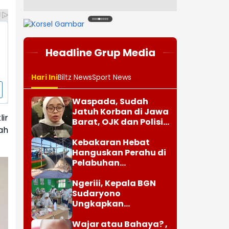
1
2
3
4
5
6
7
8
Headline Grup Media
Hari Ini
Biltz News
Sport News
Waspada, Sudah
Jatuh Korban di Jawa
ir
Barat, OJK dan Polisi
ah
Ungkap Dugaan
Penipuan Modus Titip
Kebakaran Hebat
Limit Paylater
Hanguskan Perahu di
Pelabuhan
Karangsong
Indramayu
Ngeriii, Kepala BGN
Sudaryono
Ungkapkan
Diketemukan Ada 6
Juta Data Ganda
Wajar atau Bahaya? ,