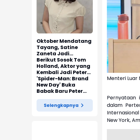
Oktober Mendatang
Tayang, Satine
Zaneta Jadi
Pemeran Utama Film
Berikut Sosok Tom
Siti Si Vampir
Holland, Aktor yang
Kembali Jadi Peter
Menteri Luar 
Parker di 'Spider-
'Spider-Man: Brand
Man: Brand New Day'
New Day' Buka
Babak Baru Peter
Parker di Marvel
Pernyataan 
Cinematic Universe
dalam Pertem
Selengkapnya
Internasiona
New York, Am