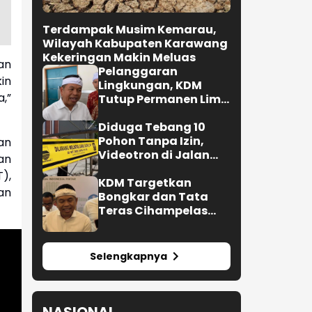
Terdampak Musim Kemarau,
Wilayah Kabupaten Karawang
Kekeringan Makin Meluas
an
Pelanggaran
in
Lingkungan, KDM
,”
Tutup Permanen Lima
Tambang Batu Kapur
di Cipatat
Diduga Tebang 10
Pohon Tanpa Izin,
an
Videotron di Jalan
an
R.E. Martadinata
),
Bandung Disegel
KDM Targetkan
an
Bongkar dan Tata
Teras Cihampelas
Beres Oktober 2026
Selengkapnya