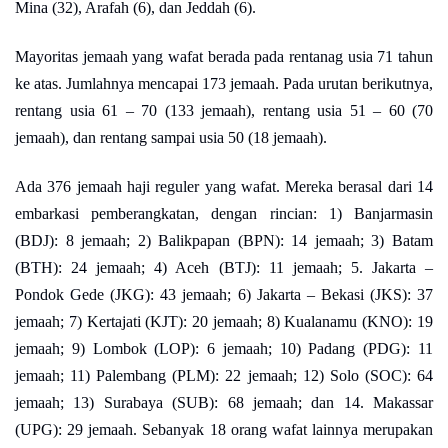
Mina (32), Arafah (6), dan Jeddah (6).
Mayoritas jemaah yang wafat berada pada rentanag usia 71 tahun
ke atas. Jumlahnya mencapai 173 jemaah. Pada urutan berikutnya,
rentang usia 61 – 70 (133 jemaah), rentang usia 51 – 60 (70
jemaah), dan rentang sampai usia 50 (18 jemaah).
Ada 376 jemaah haji reguler yang wafat. Mereka berasal dari 14
embarkasi pemberangkatan, dengan rincian: 1) Banjarmasin
(BDJ): 8 jemaah; 2) Balikpapan (BPN): 14 jemaah; 3) Batam
(BTH): 24 jemaah; 4) Aceh (BTJ): 11 jemaah; 5. Jakarta –
Pondok Gede (JKG): 43 jemaah; 6) Jakarta – Bekasi (JKS): 37
jemaah; 7) Kertajati (KJT): 20 jemaah; 8) Kualanamu (KNO): 19
jemaah; 9) Lombok (LOP): 6 jemaah; 10) Padang (PDG): 11
jemaah; 11) Palembang (PLM): 22 jemaah; 12) Solo (SOC): 64
jemaah; 13) Surabaya (SUB): 68 jemaah; dan 14. Makassar
(UPG): 29 jemaah. Sebanyak 18 orang wafat lainnya merupakan