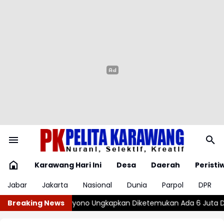
Karawang Hari Ini
Desa
Daerah
Peristi
Jabar
Jakarta
Nasional
Dunia
Parpol
DPR
ryono Ungkapkan Diketemukan Ada 6 Juta Data Ganda Siswa Pen
Breaking News