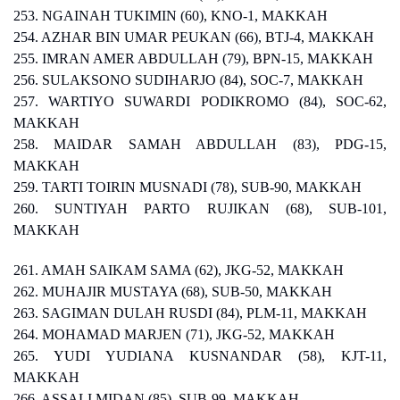
253. NGAINAH TUKIMIN (60), KNO-1, MAKKAH
254. AZHAR BIN UMAR PEUKAN (66), BTJ-4, MAKKAH
255. IMRAN AMER ABDULLAH (79), BPN-15, MAKKAH
256. SULAKSONO SUDIHARJO (84), SOC-7, MAKKAH
257. WARTIYO SUWARDI PODIKROMO (84), SOC-62,
MAKKAH
258. MAIDAR SAMAH ABDULLAH (83), PDG-15,
MAKKAH
259. TARTI TOIRIN MUSNADI (78), SUB-90, MAKKAH
260. SUNTIYAH PARTO RUJIKAN (68), SUB-101,
MAKKAH
261. AMAH SAIKAM SAMA (62), JKG-52, MAKKAH
262. MUHAJIR MUSTAYA (68), SUB-50, MAKKAH
263. SAGIMAN DULAH RUSDI (84), PLM-11, MAKKAH
264. MOHAMAD MARJEN (71), JKG-52, MAKKAH
265. YUDI YUDIANA KUSNANDAR (58), KJT-11,
MAKKAH
266. ASSALI MIDAN (85), SUB-99, MAKKAH