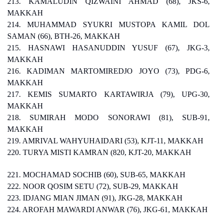
213. KAMALUDIN QIZWAINI AHMAD (68), JKS-6,
MAKKAH
214. MUHAMMAD SYUKRI MUSTOPA KAMIL DOL
SAMAN (66), BTH-26, MAKKAH
215. HASNAWI HASANUDDIN YUSUF (67), JKG-3,
MAKKAH
216. KADIMAN MARTOMIREDJO JOYO (73), PDG-6,
MAKKAH
217. KEMIS SUMARTO KARTAWIRJA (79), UPG-30,
MAKKAH
218. SUMIRAH MODO SONORAWI (81), SUB-91,
MAKKAH
219. AMRIVAL WAHYUHAIDARI (53), KJT-11, MAKKAH
220. TURYA MISTI KAMRAN (820, KJT-20, MAKKAH
221. MOCHAMAD SOCHIB (60), SUB-65, MAKKAH
222. NOOR QOSIM SETU (72), SUB-29, MAKKAH
223. IDJANG MIAN JIMAN (91), JKG-28, MAKKAH
224. AROFAH MAWARDI ANWAR (76), JKG-61, MAKKAH