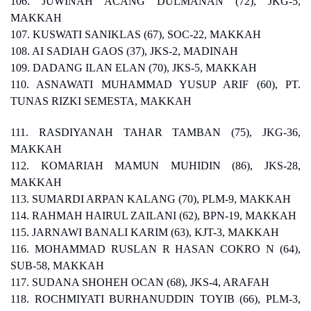
106. JUWINAH ACANG DULMANAN (72), JKG-5,
MAKKAH
107. KUSWATI SANIKLAS (67), SOC-22, MAKKAH
108. AI SADIAH GAOS (37), JKS-2, MADINAH
109. DADANG ILAN ELAN (70), JKS-5, MAKKAH
110. ASNAWATI MUHAMMAD YUSUP ARIF (60), PT.
TUNAS RIZKI SEMESTA, MAKKAH
111. RASDIYANAH TAHAR TAMBAN (75), JKG-36,
MAKKAH
112. KOMARIAH MAMUN MUHIDIN (86), JKS-28,
MAKKAH
113. SUMARDI ARPAN KALANG (70), PLM-9, MAKKAH
114. RAHMAH HAIRUL ZAILANI (62), BPN-19, MAKKAH
115. JARNAWI BANALI KARIM (63), KJT-3, MAKKAH
116. MOHAMMAD RUSLAN R HASAN COKRO N (64),
SUB-58, MAKKAH
117. SUDANA SHOHEH OCAN (68), JKS-4, ARAFAH
118. ROCHMIYATI BURHANUDDIN TOYIB (66), PLM-3,