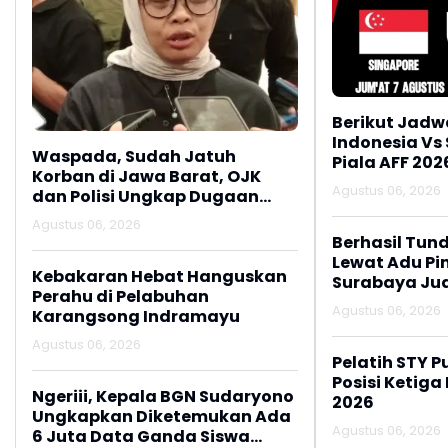
Berikut Jadw
Indonesia Vs
Waspada, Sudah Jatuh
Piala AFF 202
Korban di Jawa Barat, OJK
Agustus 06, 2026
dan Polisi Ungkap Dugaan
Penipuan Modus Titip Limit
Agustus 06, 2026
Paylater
Berhasil Tun
Lewat Adu Pin
Kebakaran Hebat Hanguskan
Surabaya Jua
Perahu di Pelabuhan
2026
Agustus 06, 2026
Karangsong Indramayu
Agustus 06, 2026
Pelatih STY P
Posisi Ketiga
Ngeriii, Kepala BGN Sudaryono
2026
Ungkapkan Diketemukan Ada
Agustus 06, 2026
6 Juta Data Ganda Siswa