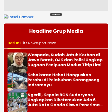
1
2
3
4
5
6
7
8
Headline Grup Media
Hari Ini
Biltz News
Sport News
Waspada, Sudah Jatuh Korban di
Jawa Barat, OJK dan Polisi Ungkap
Dugaan Penipuan Modus Titip Limit
Paylater
Kebakaran Hebat Hanguskan
Perahu di Pelabuhan Karangsong
Indramayu
Ngeriii, Kepala BGN Sudaryono
Ungkapkan Diketemukan Ada 6
Juta Data Ganda Siswa Penerima
MBG