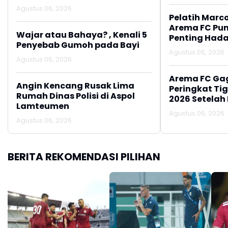
Penerima MBG
Agustus 06, 2026
Pelatih Marc
Arema FC Pu
Wajar atau Bahaya? , Kenali 5
Penting Hada
Penyebab Gumoh pada Bayi
Agustus 06, 2026
Agustus 06, 2026
Arema FC Ga
Angin Kencang Rusak Lima
Peringkat Tig
Rumah Dinas Polisi di Aspol
2026 Setelah 
Lamteumen
Persija Jakar
Agustus 06, 2026
Agustus 06, 2026
BERITA REKOMENDASI PILIHAN