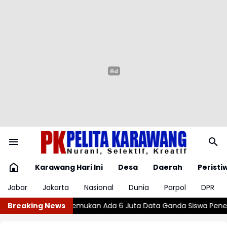
Karawang Hari Ini
Desa
Daerah
Peristi
Jabar
Jakarta
Nasional
Dunia
Parpol
DPR
 6 Juta Data Ganda Siswa Penerima MBG
Breaking News
Wajar atau Bahaya? ,