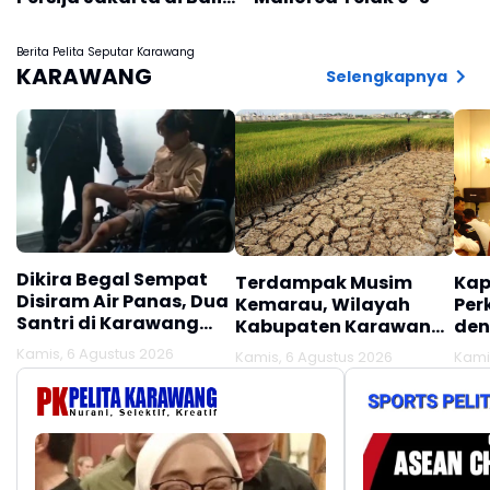
Skor 2 -1
Berita Pelita Seputar Karawang
KARAWANG
Selengkapnya
Dikira Begal Sempat
Terdampak Musim
Kap
Disiram Air Panas, Dua
Kemarau, Wilayah
Per
Santri di Karawang
Kabupaten Karawang
den
Terluka Akibat Aksi
Kekeringan Makin
Mel
Kamis, 6 Agustus 2026
Kamis, 6 Agustus 2026
Kami
Oknum Linmas
Meluas
Ber