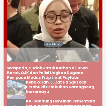
Hide Ads
Waspada, Sudah Jatuh Korban di Jawa
Barat, OJK dan Polisi Ungkap Dugaan
Penipuan Modus Titip Limit Paylater
Kebakaran Hebat Hanguskan
Perahu di Pelabuhan Karangsong
Indramayu
KAI Bandung Hentikan Sementara
Perjalanan Kereta Pascagempa