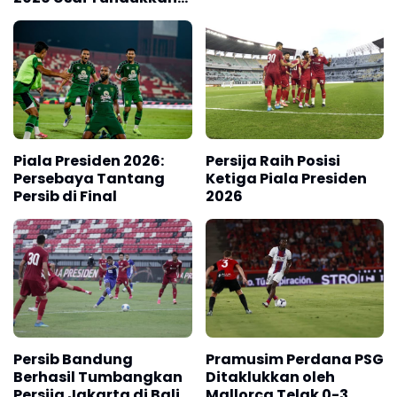
Persib Bandung Lewat
Adu Penalti
Piala Presiden 2026:
Persija Raih Posisi
Persebaya Tantang
Ketiga Piala Presiden
Persib di Final
2026
Persib Bandung
Pramusim Perdana PSG
Berhasil Tumbangkan
Ditaklukkan oleh
Persija Jakarta di Bali,
Mallorca Telak 0-3