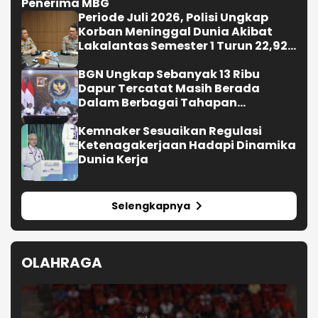
Penerima MBG
Periode Juli 2026, Polisi Ungkap
Korban Meninggal Dunia Akibat
Lakalantas Semester 1 Turun 22,92
Persen
BGN Ungkap Sebanyak 13 Ribu
Dapur Tercatat Masih Berada
Dalam Berbagai Tahapan
Verifikasi dan Belum Seluruhnya
Siap Beroperasi
Kemnaker Sesuaikan Regulasi
Ketenagakerjaan Hadapi Dinamika
Dunia Kerja
Selengkapnya
OLAHRAGA