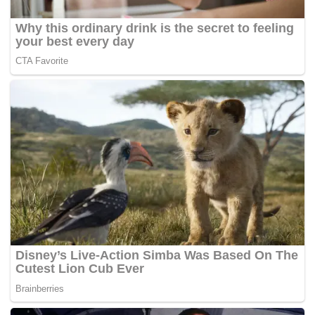
"Anak-anak yang hadir diajak untuk mendekat dan
belajar tentang fungsi serta cara penggunaan alat-
alat tersebut dalam situasi darurat. Bupati kita H.Aep
turut hadir dan memberikan dukungan langsung
terhadap kegiatan ini, " Kata Rohmat.
Bupati tambah Rohmat, juga sempat menyampaikan
apresiasi yang tinggi kepada para petugas
Pemadam Kebakaran dan Penyelamatan dalam
mendukung acara Hari Anak Nasional (HAN) dengan
cara yang edukatif dan bermanfaat bagi anak-anak.
Dukungan penuh dari pemerintah daerah ini
diharapkan dapat memberikan inspirasi dan
motivasi bagi anak-anak untuk lebih memahami
peran pemadam kebakaran dan penyelamatan.