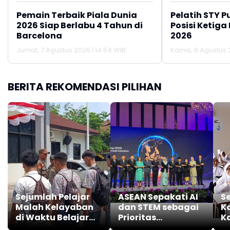
Pemain Terbaik Piala Dunia
Pelatih STY P
2026 Siap Berlabu 4 Tahun di
Posisi Ketiga
Barcelona
2026
Jumat, 7 Agustus 2026 | 14:54 WIB
Kamis, 6 Agustus 2
BERITA REKOMENDASI PILIHAN
Sejumlah Pelajar
ASEAN Sepakati AI
Se
Malah Kelayaban
dan STEM sebagai
K
di Waktu Belajar
Prioritas
K
Berakhir Kena
Pendidikan 2026–
B