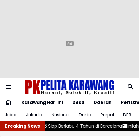
Karawang Hari Ini
Desa
Daerah
Peristi
Jabar
Jakarta
Nasional
Dunia
Parpol
DPR
i Barcelona
Breaking News
Inilah Tanda -Tanda Udara Kamar Tidur Sudah Tak