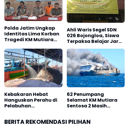
Polda Jatim Ungkap
Ahli Waris Segel SDN
Identitas Lima Korban
026 Bojongloa, Siswa
Tragedi KM Mutiara
Terpaksa Belajar Jarak
Sentosa II
Jauh
Kebakaran Hebat
62 Penumpang
Hanguskan Perahu di
Selamat KM Mutiara
Pelabuhan
Sentosa 2 Masih
Karangsong
Bertahan di
Indramayu
Masalembu
BERITA REKOMENDASI PILIHAN