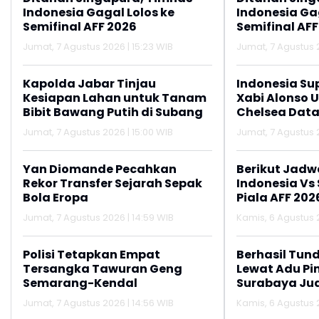
Indonesia Gagal Lolos ke
Indonesia Gag
Semifinal AFF 2026
Semifinal AFF
Jumat, 7 Agustus 2026 | 15:23 WIB
Jumat, 7 Agustus 2
Kapolda Jabar Tinjau
Indonesia Su
Kesiapan Lahan untuk Tanam
Xabi Alonso 
Bibit Bawang Putih di Subang
Chelsea Data
Jumat, 7 Agustus 2026 | 15:00 WIB
Jumat, 7 Agustus 2
Yan Diomande Pecahkan
Berikut Jadw
Rekor Transfer Sejarah Sepak
Indonesia Vs
Bola Eropa
Piala AFF 202
Jumat, 7 Agustus 2026 | 14:59 WIB
Kamis, 6 Agustus 2
Polisi Tetapkan Empat
Berhasil Tun
Tersangka Tawuran Geng
Lewat Adu Pin
Semarang-Kendal
Surabaya Jua
2026
Jumat, 7 Agustus 2026 | 14:56 WIB
Kamis, 6 Agustus 2