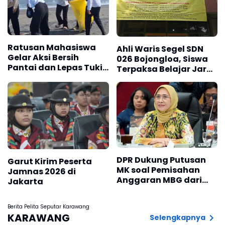
Ratusan Mahasiswa
Ahli Waris Segel SDN
Gelar Aksi Bersih
026 Bojongloa, Siswa
Pantai dan Lepas Tukik
Terpaksa Belajar Jarak
di Pantai Trisik
Jauh
DPR Dukung Putusan
Garut Kirim Peserta
MK soal Pemisahan
Jamnas 2026 di
Anggaran MBG dari
Jakarta
Dana Pendidikan
Berita Pelita Seputar Karawang
KARAWANG
Selengkapnya