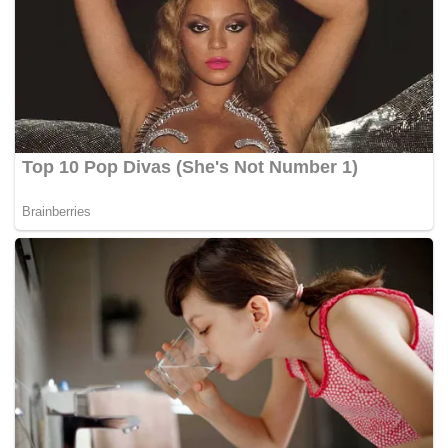
Beri Edukasi, Damkar BPBD Karawang Aktif Berperan
di Perayaan HUT Hari Anak Nasional 2024
Hadirnya Damkar di acara HUT Hari Anak Nasional
untuk memberikan pengalaman edukatif kepada
anak-anak dan para siswa dari mulai Paud sampai
siswa tingkat SMA. Dalam acara yang digelar dengan
meriah di lapangan Karangpawitan itu, Damkar
Kabupaten Karawang memamerkan dua unit mobil
pemadam kebakaran beserta peralatan lainnya,
seperti tabung SCBA (Self Contained breathing
apparatus) atau yang sering dikenal juga dengan
sebutan alat pernapasan bertekanan udara atau
SCBA atau BA dan perlengkapan penyelamatan
lainnya.