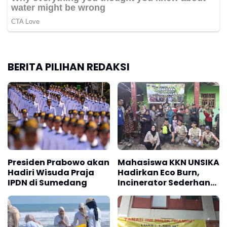
BERITA PILIHAN REDAKSI
Presiden Prabowo akan
Mahasiswa KKN UNSIKA
Hadiri Wisuda Praja
Hadirkan Eco Burn,
IPDN di Sumedang
Incinerator Sederhana
untuk Mendukung
Pengelolaan Sampah
dan Penghijauan di
Desa Kertajaya