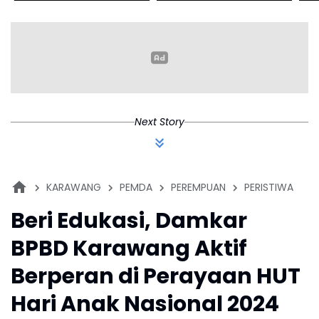
Razia Satpol PP
2030
Gr
Karawang
Next Story
KARAWANG
PEMDA
PEREMPUAN
PERISTIWA
Beri Edukasi, Damkar
BPBD Karawang Aktif
Berperan di Perayaan HUT
Hari Anak Nasional 2024