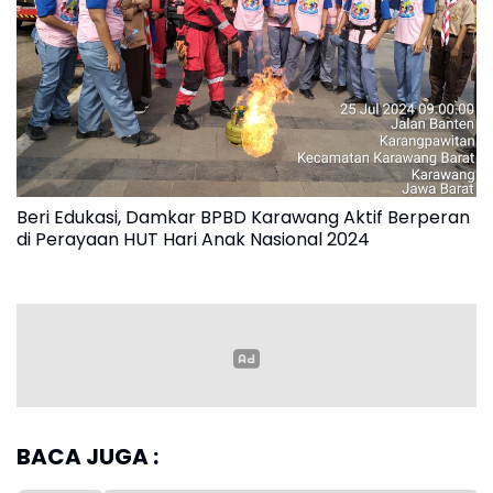
Beri Edukasi, Damkar BPBD Karawang Aktif Berperan
di Perayaan HUT Hari Anak Nasional 2024
Read more
Kegiatan apel yang di gawangi Dinas Perlindungan
dan Pemberdayaan Perempuan dan Anak (DP3A)
BACA JUGA :
tersebut, di warnai dengan wahana edukasi dari