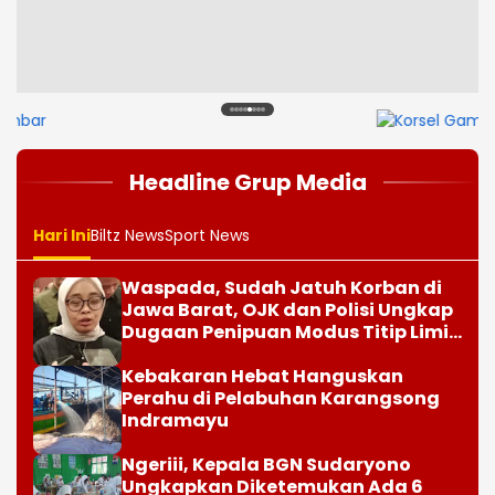
1
2
3
4
5
6
7
8
Headline Grup Media
Hari Ini
Biltz News
Sport News
Waspada, Sudah Jatuh Korban di
Jawa Barat, OJK dan Polisi Ungkap
Dugaan Penipuan Modus Titip Limit
Paylater
Kebakaran Hebat Hanguskan
Perahu di Pelabuhan Karangsong
Indramayu
Ngeriii, Kepala BGN Sudaryono
Ungkapkan Diketemukan Ada 6