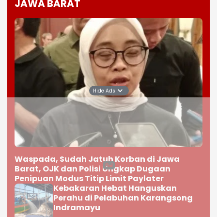
JAWA BARAT
Hide Ads
Waspada, Sudah Jatuh Korban di Jawa
Barat, OJK dan Polisi Ungkap Dugaan
Penipuan Modus Titip Limit Paylater
Kebakaran Hebat Hanguskan
Perahu di Pelabuhan Karangsong
Indramayu