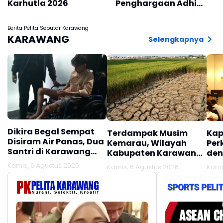
Karhutla 2026
Penghargaan Adhi
Makayasa ke Empat
Perwira TNI-Polri
Berita Pelita Seputar Karawang
KARAWANG
Selengkapnya
Dikira Begal Sempat
Terdampak Musim
Kap
Disiram Air Panas, Dua
Kemarau, Wilayah
Per
Santri di Karawang
Kabupaten Karawang
den
Terluka Akibat Aksi
Kekeringan Makin
Mel
Kamis, 6 Agustus 2026
Kamis, 6 Agustus 2026
Kami
Oknum Linmas
Meluas
Ber