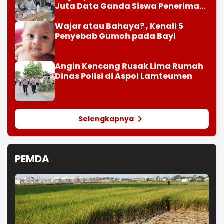
Juta Data Ganda Siswa Penerima
MBG
Wajar atau Bahaya? , Kenali 5
Penyebab Gumoh pada Bayi
Angin Kencang Rusak Lima Rumah
Dinas Polisi di Aspol Lamteumen
Selengkapnya
PEMDA