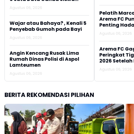
Penerima MBG
Agustus 06, 2026
Pelatih Marc
Arema FC Pu
Wajar atau Bahaya? , Kenali 5
Penting Hada
Penyebab Gumoh pada Bayi
Agustus 06, 2026
Agustus 06, 2026
Arema FC Ga
Angin Kencang Rusak Lima
Peringkat Tig
Rumah Dinas Polisi di Aspol
2026 Setelah 
Lamteumen
Persija Jakar
Agustus 06, 2026
Agustus 06, 2026
BERITA REKOMENDASI PILIHAN