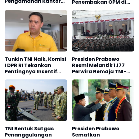
Pengamanan Kantor
Penembakan OPM di
Bupati Intan Jaya
Yahukimo
Tunkin TNI Naik, Komisi
Presiden Prabowo
I DPR RI Tekankan
Resmi Melantik 1.177
Pentingnya Insentif
Perwira Remaja TNI-
Bagi Kesejahteraan
Polri
Prajurit
TNI Bentuk Satgas
Presiden Prabowo
Penanggulangan
Sematkan