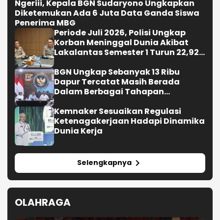
Ngeriii, Kepala BGN Sudaryono Ungkapkan
Diketemukan Ada 6 Juta Data Ganda Siswa
Penerima MBG
Periode Juli 2026, Polisi Ungkap
Korban Meninggal Dunia Akibat
Lakalantas Semester 1 Turun 22,92
Persen
BGN Ungkap Sebanyak 13 Ribu
Dapur Tercatat Masih Berada
Dalam Berbagai Tahapan
Verifikasi dan Belum Seluruhnya
Siap Beroperasi
Kemnaker Sesuaikan Regulasi
Ketenagakerjaan Hadapi Dinamika
Dunia Kerja
Selengkapnya
OLAHRAGA