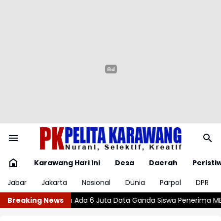
Karawang Hari Ini
Desa
Daerah
Peristi
Jabar
Jakarta
Nasional
Dunia
Parpol
DPR
Data Ganda Siswa Penerima MBG
Breaking News
Wajar atau Bahaya? , Kenali 