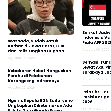
Berikut Jadw
Indonesia Vs
Waspada, Sudah Jatuh
Piala AFF 202
Korban di Jawa Barat, OJK
Agustus 06, 2026
dan Polisi Ungkap Dugaan
Penipuan Modus Titip Limit
Agustus 06, 2026
Paylater
Berhasil Tun
Lewat Adu Pin
Kebakaran Hebat Hanguskan
Surabaya Jua
Perahu di Pelabuhan
2026
Agustus 06, 2026
Karangsong Indramayu
Agustus 06, 2026
Pelatih STY P
Posisi Ketiga
Ngeriii, Kepala BGN Sudaryono
2026
Ungkapkan Diketemukan Ada
Agustus 06, 2026
6 Juta Data Ganda Siswa