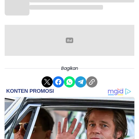
Memasuki set ketiga, Bhayangkara Presisi
menunjukkan perbaikan permainan, dengan receive
Bagikan
dan blok yang lebih baik. Meski sempat memimpin 16-
14, LavAni berhasil bangkit dan menambah lima angka
beruntun.
LavAni membalikkan skor menjadi 22-18. Akhirnya,
LavAni menutup pertandingan dengan kemenangan
25-20.
“Sejak seri reguler terakhir di Pontianak, kondisi
beberapa pemain agak menurun dan ada yang cedera
sehingga kami tidak bisa berlatih full tim. Tetapi