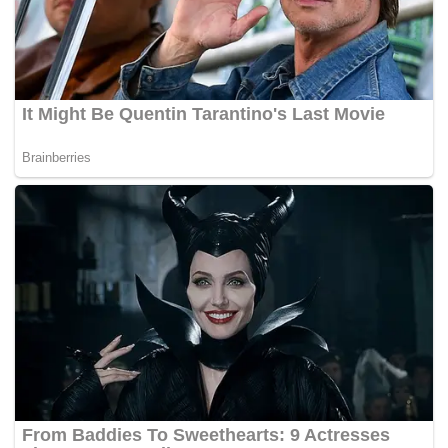
memang fokus dan semangat tim kurang maksimal
pada laga hari ini,” kata Pelatih Jakarta Bhayangkara
Presisi Riedel Toiran Gonzales Toiran,.
Asisten Pelatih LavAni Samsul Jais mengatakan
kekuatan servis menjadi kunci timnya menekan
pertahanan Bhayangkara Presisi. Ia menilai lawannya
memiliki kelemahan pada receive.
“Hari ini kami bermain sangat solid, baik dalam
menyerang maupun bertahan. Servis dan receive yang
bagus menjadi kunci dalam permainan bola voli
modern, itu terbukti pada pertandingan hari ini,” kata
Jais.(*)