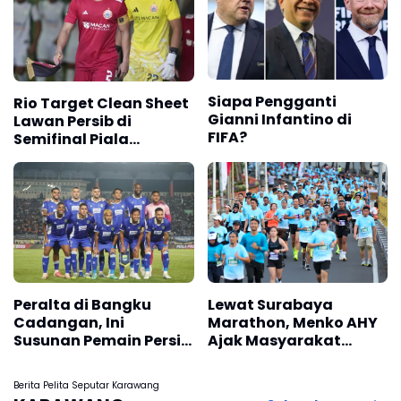
Siapa Pengganti
Rio Target Clean Sheet
Gianni Infantino di
Lawan Persib di
FIFA?
Semifinal Piala
Presiden 2026
Peralta di Bangku
Lewat Surabaya
Cadangan, Ini
Marathon, Menko AHY
Susunan Pemain Persib
Ajak Masyarakat
Versus Persija
Bangun Bangsa Sehat
dan Produktif
Berita Pelita Seputar Karawang