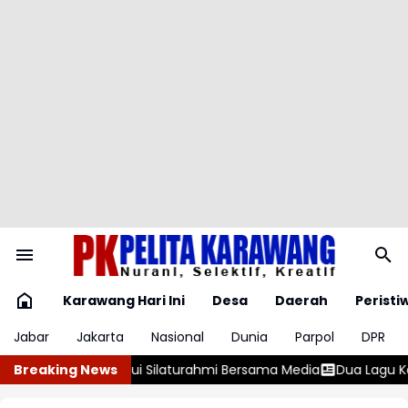
Karawang Hari Ini
Desa
Daerah
Peristi
Jabar
Jakarta
Nasional
Dunia
Parpol
DPR
mi Bersama Media
Breaking News
Dua Lagu Karya Pangdam VI/Mulawarman Mayje