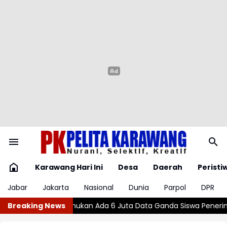
Karawang Hari Ini
Desa
Daerah
Peristi
Jabar
Jakarta
Nasional
Dunia
Parpol
DPR
Data Ganda Siswa Penerima MBG
Breaking News
Wajar atau Bahaya? , Kenali 