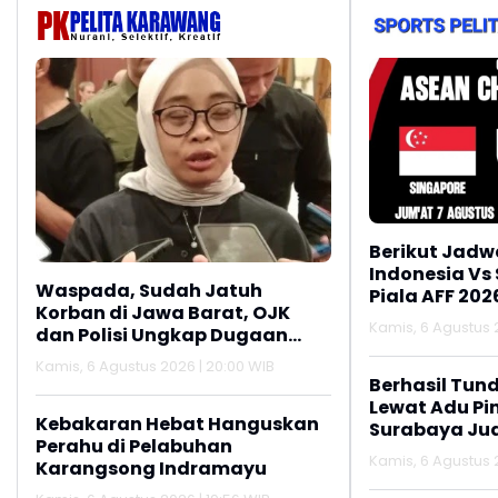
Berikut Jadw
Indonesia Vs
Waspada, Sudah Jatuh
Piala AFF 202
Korban di Jawa Barat, OJK
Kamis, 6 Agustus 2
dan Polisi Ungkap Dugaan
Penipuan Modus Titip Limit
Kamis, 6 Agustus 2026 | 20:00 WIB
Paylater
Berhasil Tun
Lewat Adu Pin
Kebakaran Hebat Hanguskan
Surabaya Jua
Perahu di Pelabuhan
2026
Kamis, 6 Agustus 2
Karangsong Indramayu