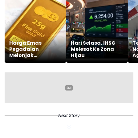
Harga Emas
Hari Selasa, IHSG
T
Pegadaian
Melesat Ke Zona
N
Melonjak
Hijau
A
Signifikan, Galeri24
D
dan UBS Lanjutkan
B
Tren Positif
Next Story