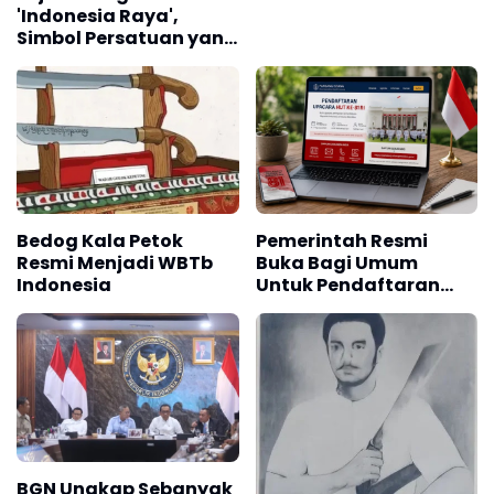
'Indonesia Raya',
Simbol Persatuan yang
Lahir Sebelum
Kemerdekaan
Bedog Kala Petok
Pemerintah Resmi
Resmi Menjadi WBTb
Buka Bagi Umum
Indonesia
Untuk Pendaftaran
Upacara HUT ke-81 RI
BGN Ungkap Sebanyak