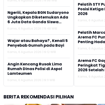
Kamis, 6 Agustus 2026 | 19:56 WIB
Pelatih STY P
Posisi Ketiga
Ngeriii, Kepala BGN Sudaryono
2026
Ungkapkan Diketemukan Ada
Kamis, 6 Agustus 2
6 Juta Data Ganda Siswa
Penerima MBG
Kamis, 6 Agustus 2026 | 19:48 WIB
Pelatih Marc
Arema FC Pu
Wajar atau Bahaya? , Kenali 5
Penting Hada
Penyebab Gumoh pada Bayi
Kamis, 6 Agustus 2
Kamis, 6 Agustus 2026 | 19:12 WIB
Arema FC Ga
Angin Kencang Rusak Lima
Peringkat Tig
Rumah Dinas Polisi di Aspol
2026 Setelah 
Lamteumen
Persija Jakar
Kamis, 6 Agustus 2
Kamis, 6 Agustus 2026 | 19:11 WIB
BERITA REKOMENDASI PILIHAN