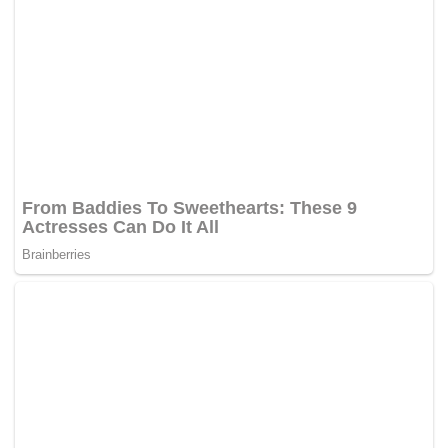
“Terus yang buat prihatin, mereka itu cenderung mencari teman.
Mereka sudah positif, mereka gak mau sendiri sakitnya,” tambah
Yana.
Ia berharap, seluruh masyarakat bisa membuka mata dan turut
berkontribusi dalam pemutusan mata rantai HIV dan Aids. Salah
satunya dengan berprilaku tidak menyimpang, dan mengikuti
program (akses) ARV dari pemerintah.
“Tujuan ARV ini adalah untuk menekan laju penularan. Orang
yang meminum secara patuh, insyaallah bisa memutuskan mata
rantai. Yang berpotensi kena juga boleh mengakses ARV dan
meminumnya untuk pencegahan,” pungkasnya. (*)