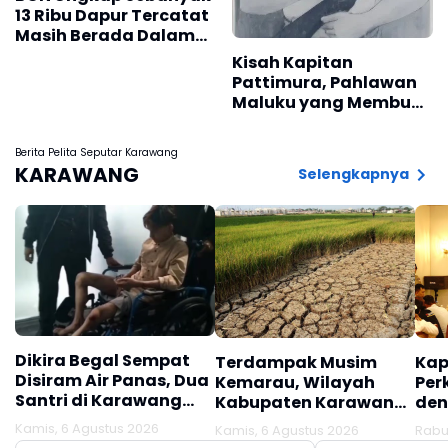
13 Ribu Dapur Tercatat
Masih Berada Dalam
Berbagai Tahapan
Kisah Kapitan
Verifikasi dan Belum
Pattimura, Pahlawan
Seluruhnya Siap
Maluku yang Membuat
Beroperasi
Belanda Ketakutan
Berita Pelita Seputar Karawang
KARAWANG
Selengkapnya
Dikira Begal Sempat
Terdampak Musim
Kap
Disiram Air Panas, Dua
Kemarau, Wilayah
Per
Santri di Karawang
Kabupaten Karawang
den
Terluka Akibat Aksi
Kekeringan Makin
Mel
Kamis, 6 Agustus 2026
Kamis, 6 Agustus 2026
Rabu
Oknum Linmas
Meluas
Ber