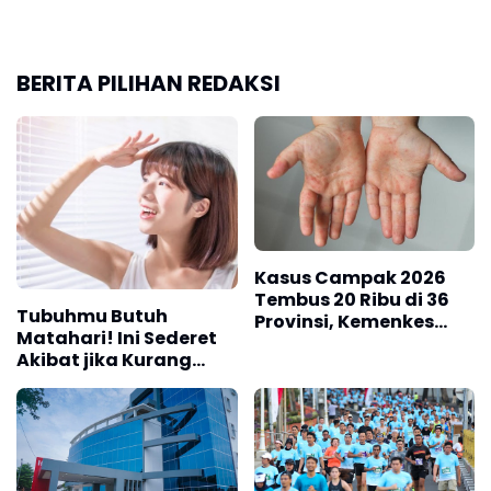
Kasus Campak 2026
Tembus 20 Ribu di 36
Tubuhmu Butuh
Provinsi, Kemenkes
Matahari! Ini Sederet
Ingatkan Pentingnya
Akibat jika Kurang
Imunisasi Lanjutan
Terpapar
Pengumuman Per 1
Lewat Surabaya
Agustus 2026, RSUD
Marathon, Menko AHY
Prioritaskan
Ajak Masyarakat
Pendaftaran
Bangun Bangsa Sehat
Pelayanan Rawat
dan Produktif
Jalan Lewat Aplikasi
Mobile JKN