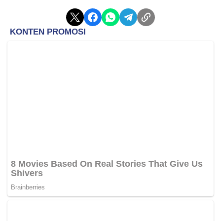
banyak lagi kasusnya dari tahun 2023,” paparnya.
Sementara itu, berdasarkan golongan umur, rata-rata mereka yang
terkena HIV dan Aids paling tinggi berada diusia 25-49 tahun.
Namun, Yana menekankan bahwa remaja Karawang usia 16-24
tahun sangat rentan dan berpotensi terkena penyakit menular
tersebut.
“Remaja-remaja di Karawang ini sudah banyak juga yang
melakukan hubungan seks berisiko. Bahkan tidak hanya dengan
lawan jenis, tetapi dengan sesama jenis. Paling kuat itu faktornya
karena pengaruh lingkungan,” terangnya.