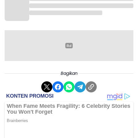
Bagikan
Setelah di Indramayu, sebutnya, ia berharap
penerapan ini bisa di replikasi oleh Kabupaten
Karawang kalau ada izin dari Kepala Dinas
Kabupaten maupun provinsinya, nanti di porsikam
juga bisa sampai 2.000 an hektar.
"Setelah Indramayu, kita ingin juga dilakukan di
Karawang. Sebab, ya Kabupaten ini kontributor
pangan terbesar kedua nasional, dengan luas lahan
juga terluas setelah Indramayu, " Pungkasnya. (Rd).