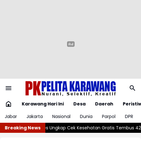
Karawang Hari Ini
Desa
Daerah
Peristi
Jabar
Jakarta
Nasional
Dunia
Parpol
DPR
hatan Gratis Tembus 42,3 Juta Peserta
Breaking News
Digitalisasi JKN Dipe