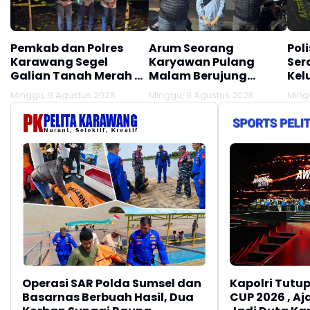
Pemkab dan Polres
Arum Seorang
Pol
Karawang Segel
Karyawan Pulang
Ser
Galian Tanah Merah di
Malam Berujung
Kel
Desa Citarik
Dijajap Balik Polisi,
Lak
Minggu, 9 Agustus 2026
Minggu, 9 Agustus 2026
Ming
Tirtamulya, Akses
Begini Kisahnya
Lau
Lokasi Ditutup!!!
Operasi SAR Polda Sumsel dan
Kapolri Tutup
Basarnas Berbuah Hasil, Dua
CUP 2026 , A