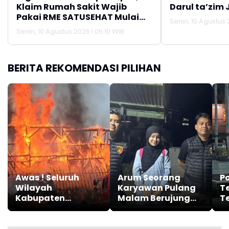
Klaim Rumah Sakit Wajib
Darul ta’zim 
Pakai RME SATUSEHAT Mulai
Senin, 10 Agustus 
Agustus 2026
Senin, 10 Agustus 2026 | 05:10 WIB
BERITA REKOMENDASI PILIHAN
Awas ! Seluruh
Arum Seorang
P
Wilayah
Karyawan Pulang
T
Kabupaten
Malam Berujung
T
Karawang Masuk
Dijajap Balik Polisi,
Ke
Kategori Zona
Begini Kisahnya
D
Kuning Kebakaran
d