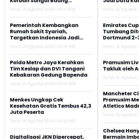
Korban Sungai Baung
Jadi Duta K
Ditemukan
Aktif Lapork
Senin, 10 Agustus 2026 | 05:17 WIB
Senin, 10 Agustus 
110
Pemerintah Kembangkan
Emirates Cup
Rumah Sakit Syariah,
Tumbang Dit
Targetkan Indonesia Jadi
Dortmund 2-
Pusat Wisata Kesehatan Halal
Senin, 10 Agustus 2026 | 05:15 WIB
Senin, 10 Agustus 
Polda Metro Jaya Kerahkan
Pramusim Liv
Tim Keslap dan DVI Tangani
Takluk oleh 
Kebakaran Gedung Bapenda
Senin, 10 Agustus 
Senin, 10 Agustus 2026 | 05:14 WIB
Mancheter C
Menkes Ungkap Cek
Pramusim M
Kesehatan Gratis Tembus 42,3
Atletico Madr
Juta Peserta
Senin, 10 Agustus 
Senin, 10 Agustus 2026 | 05:12 WIB
Chelsea Han
Digitalisasi JKN Dipercepat,
Bermain Imba