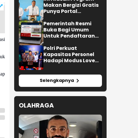
Makan Bergizi Gratis
Punya Portal
Pengaduan untuk
SPPG
Pemerintah Resmi
Buka Bagi Umum
Untuk Pendaftaran
asi
Upacara HUT ke-81 RI
Polri Perkuat
Kapasitas Personel
uk
Hadapi Modus Love
Scamming yang Kian
Kompleks
iap
Selengkapnya
OLAHRAGA