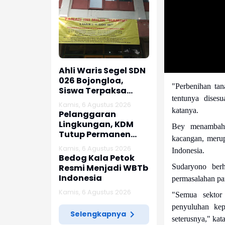
Ahli Waris Segel SDN
026 Bojongloa,
"Perbenihan tan
Siswa Terpaksa
tentunya disesu
Belajar Jarak Jauh
Kamis, 6 Agustus 2026
katanya.
Pelanggaran
Lingkungan, KDM
Bey menambahka
Tutup Permanen
kacangan, merup
Lima Tambang Batu
Kamis, 6 Agustus 2026
Indonesia.
Kapur di Cipatat
Bedog Kala Petok
Resmi Menjadi WBTb
Sudaryono ber
Indonesia
permasalahan pa
Kamis, 6 Agustus 2026
"Semua sektor 
penyuluhan ke
Selengkapnya
seterusnya," kat