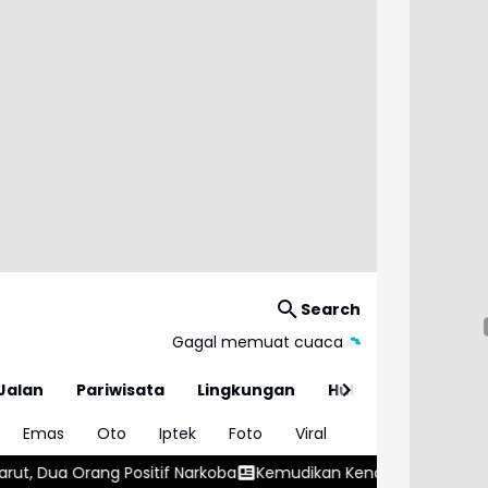
Search
Gagal memuat cuaca
Jalan
Pariwisata
Lingkungan
Hukum
Emas
Oto
Iptek
Foto
Viral
if Narkoba
Kemudikan Kendaraannya dalam Keadaan Mabuk, Sop