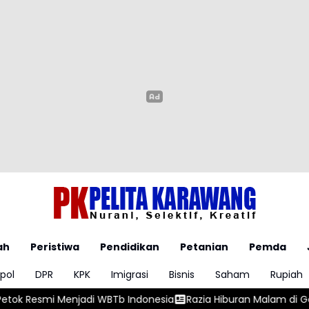
ah
Peristiwa
Pendidikan
Petanian
Pemda
pol
DPR
KPK
Imigrasi
Bisnis
Saham
Rupiah
WBTb Indonesia
Razia Hiburan Malam di Garut, Dua Orang Posit