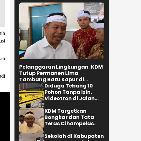
nih
asi
dan
Pelanggaran Lingkungan, KDM
Tutup Permanen Lima
adi
Tambang Batu Kapur di
Cipatat
Diduga Tebang 10
Pohon Tanpa Izin,
Videotron di Jalan
R.E. Martadinata
Bandung Disegel
KDM Targetkan
Bongkar dan Tata
Teras Cihampelas
Beres Oktober 2026
Sekolah di Kabupaten