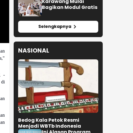
Karawang Mulai
Bagikan Modul Gratis
Selengkapnya
NASIONAL
han
a,"
g -
 di
kan
kan
Bedog Kala Petok Resmi
dan
Menjadi WBTb Indonesia
Ini Alasan Program