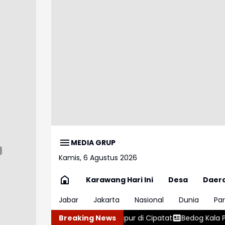
MEDIA GRUP
Kamis, 6 Agustus 2026
Karawang Hari Ini
Desa
Daer
Jabar
Jakarta
Nasional
Dunia
Par
ang Batu Kapur di Cipatat
Breaking News
Bedog Kala Petok Resmi Menjadi 