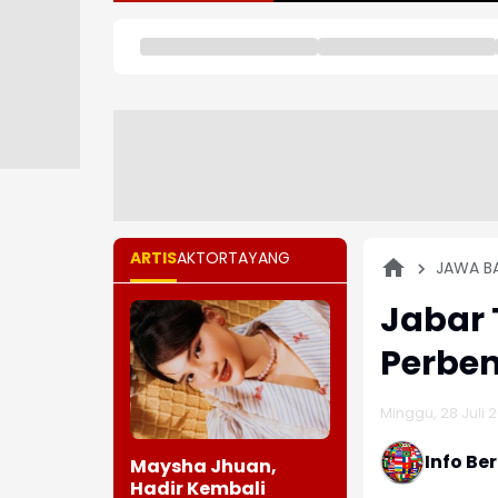
ARTIS
AKTOR
TAYANG
JAWA B
Jabar
Perbe
Minggu, 28 Juli 
Info Be
Maysha Jhuan,
Hadir Kembali