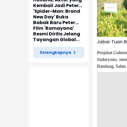
Kembali Jadi Peter
Parker di 'Spider-
'Spider-Man: Brand
Man: Brand New Day'
New Day' Buka
Babak Baru Peter
Parker di Marvel
Film 'Ramayana'
Cinematic Universe
Resmi Dirilis Jelang
Tayangan Global
Jabar Tuan 
pada November
2026
Selengkapnya
Penjabat Gubern
Sudaryono, mem
Bandung, Sabtu 