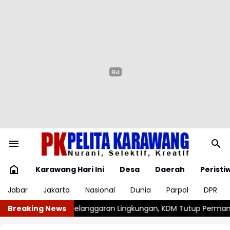
Karawang Hari Ini
Desa
Daerah
Peristi
Jabar
Jakarta
Nasional
Dunia
Parpol
DPR
gkungan, KDM Tutup Permanen Lima Tambang Batu Kapur di Cip
Breaking News