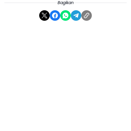
Bagikan
Pemain Jakarta Popsivo Polwan, Agfarida
Desy, menyatakan bahwa peringkat ketiga
dalam pertandingan kali ini adalah hasil dari
perjuangan dan kerja keras tim.
“Alhamdulillah bersyukur kita bisa menempati
peringkat ketiga ini hasil dari perjuangan kita
selama ini dan Kita patut mensyukuri
perjuangan kita semoga kedepannya lebih
menghasilkan pemain-pemain yang lebih
bagus dan selalu konsisten di Polri,” tuturnya.
(*)