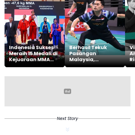
Indonesia Sukses
Berhasil Tekuk
Vi
Meraih 15 Medali di
Pasangan
Ar
Kejuaraan MMA
Malaysia,
Ri
Asian
Leo/Daniel Juara
Championships
Taipei Open 2026
2026
Next Story