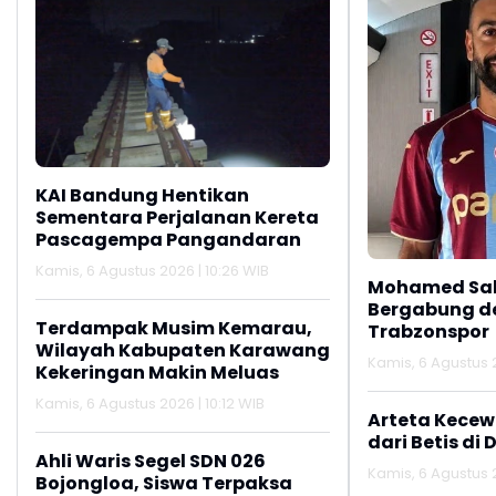
KAI Bandung Hentikan
Sementara Perjalanan Kereta
Pascagempa Pangandaran
Kamis, 6 Agustus 2026 | 10:26 WIB
Mohamed Sal
Bergabung d
Terdampak Musim Kemarau,
Trabzonspor
Wilayah Kabupaten Karawang
Kamis, 6 Agustus 
Kekeringan Makin Meluas
Kamis, 6 Agustus 2026 | 10:12 WIB
Arteta Kecew
dari Betis di 
Ahli Waris Segel SDN 026
Kamis, 6 Agustus 2
Bojongloa, Siswa Terpaksa