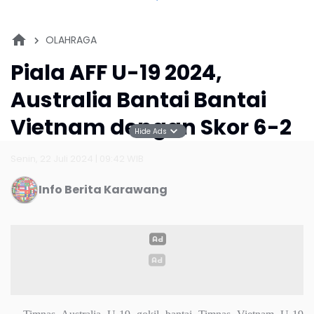
OLAHRAGA
Piala AFF U-19 2024,
Australia Bantai Bantai
Vietnam dengan Skor 6-2
Hide Ads
Senin, 22 Juli 2024 | 09:42 WIB
Info Berita Karawang