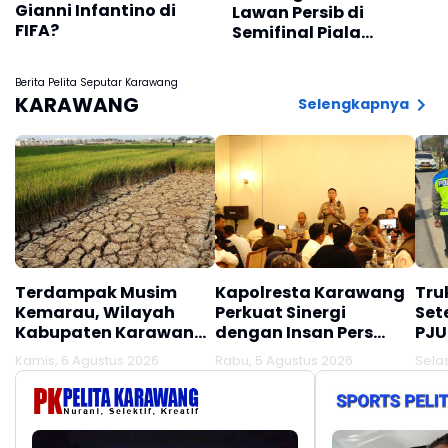
Gianni Infantino di
Lawan Persib di
FIFA?
Semifinal Piala
Presiden 2026
Berita Pelita Seputar Karawang
KARAWANG
Selengkapnya
Terdampak Musim
Kapolresta Karawang
Tru
Kemarau, Wilayah
Perkuat Sinergi
Set
Kabupaten Karawang
dengan Insan Pers
PJU
Kekeringan Makin
Melalui Silaturahmi
Int
Kamis, 6 Agustus 2026
Rabu, 5 Agustus 2026
Sela
Meluas
Bersama Media
Kar