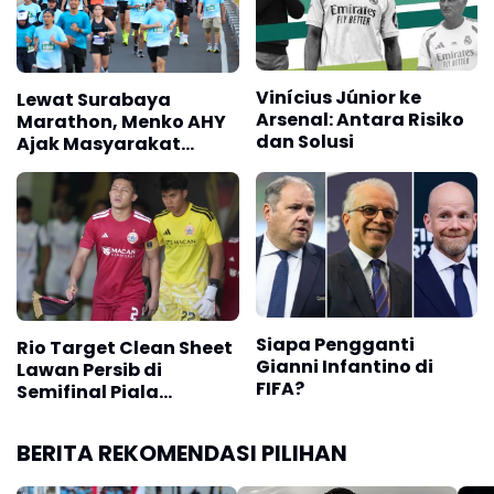
Vinícius Júnior ke
Lewat Surabaya
Arsenal: Antara Risiko
Marathon, Menko AHY
dan Solusi
Ajak Masyarakat
Bangun Bangsa Sehat
dan Produktif
Siapa Pengganti
Rio Target Clean Sheet
Gianni Infantino di
Lawan Persib di
FIFA?
Semifinal Piala
Presiden 2026
BERITA REKOMENDASI PILIHAN