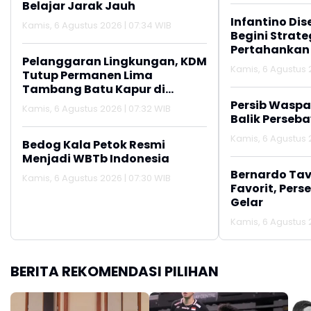
Belajar Jarak Jauh
Infantino Dis
Kamis, 6 Agustus 2026 | 07:34 WIB
Begini Strate
Pertahankan
Pelanggaran Lingkungan, KDM
Kamis, 6 Agustus 
Tutup Permanen Lima
Tambang Batu Kapur di
Cipatat
Persib Wasp
Kamis, 6 Agustus 2026 | 07:32 WIB
Balik Perseb
Kamis, 6 Agustus 
Bedog Kala Petok Resmi
Menjadi WBTb Indonesia
Bernardo Tav
Kamis, 6 Agustus 2026 | 07:30 WIB
Favorit, Pers
Gelar
Kamis, 6 Agustus 
BERITA REKOMENDASI PILIHAN