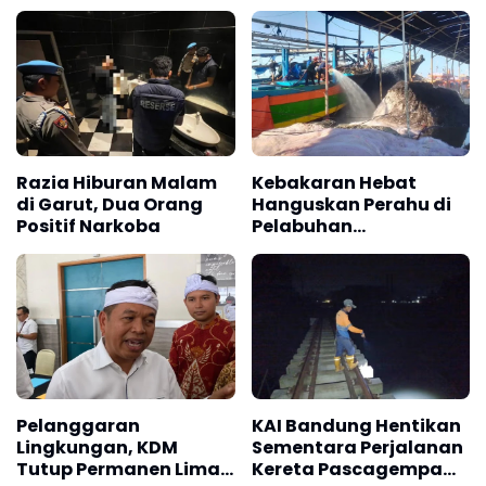
Razia Hiburan Malam
Kebakaran Hebat
di Garut, Dua Orang
Hanguskan Perahu di
Positif Narkoba
Pelabuhan
Karangsong
Indramayu
Pelanggaran
KAI Bandung Hentikan
Lingkungan, KDM
Sementara Perjalanan
Tutup Permanen Lima
Kereta Pascagempa