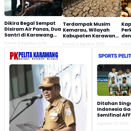
Dikira Begal Sempat
Terdampak Musim
Kap
Disiram Air Panas, Dua
Kemarau, Wilayah
Per
Santri di Karawang
Kabupaten Karawang
den
Terluka Akibat Aksi
Kekeringan Makin
Mel
Kamis, 6 Agustus 2026
Kamis, 6 Agustus 2026
Kami
Oknum Linmas
Meluas
Ber
Ditahan Sing
Indonesia Gag
Semifinal AFF
Agustus 07, 2026