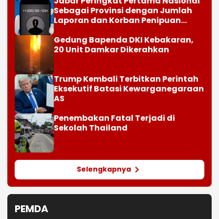
Jabar Peringkat Pertama Nasional
Sebagai Provinsi dengan Jumlah
Laporan dan Korban Penipuan
Digital
Gedung Bapenda DKI Kebakaran,
20 Unit Damkar Dikerahkan
Trump Kembali Terbitkan Perintah
Eksekutif Batasi Kewarganegaraan
AS
Penembakan Fatal Terjadi di
Sekolah Thailand
Selengkapnya
PEMDA