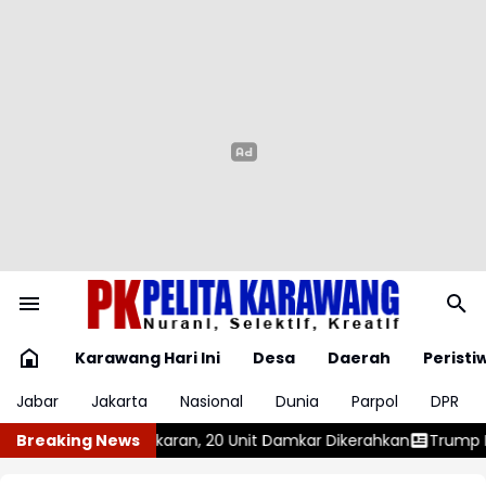
Karawang Hari Ini
Desa
Daerah
Peristi
Jabar
Jakarta
Nasional
Dunia
Parpol
DPR
0 Unit Damkar Dikerahkan
Breaking News
Trump Kembali Terbitkan Perintah 