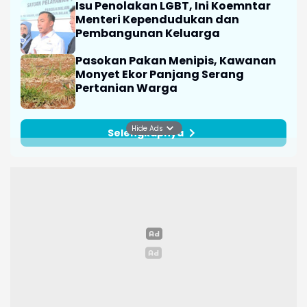
Isu Penolakan LGBT, Ini Koemntar
Menteri Kependudukan dan
Pembangunan Keluarga
Pasokan Pakan Menipis, Kawanan
Monyet Ekor Panjang Serang
Pertanian Warga
Hide Ads
Selengkapnya