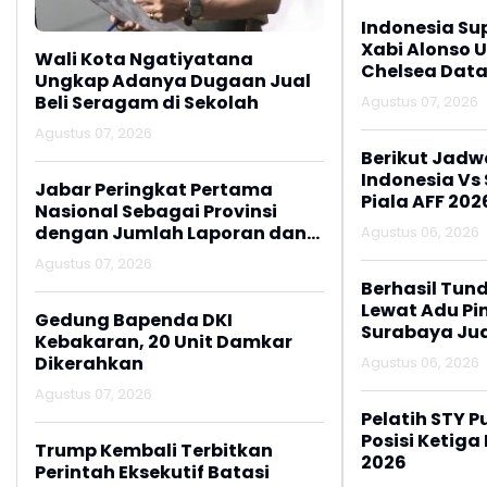
Indonesia Su
Xabi Alonso 
Wali Kota Ngatiyatana
Chelsea Data
Ungkap Adanya Dugaan Jual
Beli Seragam di Sekolah
Agustus 07, 2026
Agustus 07, 2026
Berikut Jadw
Indonesia Vs
Jabar Peringkat Pertama
Piala AFF 202
Nasional Sebagai Provinsi
dengan Jumlah Laporan dan
Agustus 06, 2026
Korban Penipuan Digital
Agustus 07, 2026
Berhasil Tun
Lewat Adu Pin
Gedung Bapenda DKI
Surabaya Jua
Kebakaran, 20 Unit Damkar
2026
Dikerahkan
Agustus 06, 2026
Agustus 07, 2026
Pelatih STY P
Posisi Ketiga
Trump Kembali Terbitkan
2026
Perintah Eksekutif Batasi