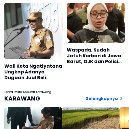
Tambang Batu Kapur
Pangandaran
di Cipatat
Waspada, Sudah
Jatuh Korban di Jawa
Barat, OJK dan Polisi
Wali Kota Ngatiyatana
Ungkap Dugaan
Ungkap Adanya
Penipuan Modus Titip
Dugaan Jual Beli
Limit Paylater
Seragam di Sekolah
Berita Pelita Seputar Karawang
KARAWANG
Selengkapnya