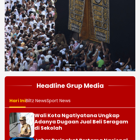
1
2
3
4
5
6
7
8
Headline Grup Media
Hari Ini
Biltz News
Sport News
Wali Kota Ngatiyatana Ungkap
Adanya Dugaan Jual Beli Seragam
di Sekolah