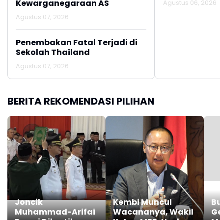
Kewarganegaraan AS
Agustus 06, 2026
Agustus 07, 2026
Penembakan Fatal Terjadi di
Sekolah Thailand
Agustus 07, 2026
BERITA REKOMENDASI PILIHAN
Joncik
Kembi Muncul
B
Muhammad-Arifai
Wacananya, Wakil
G