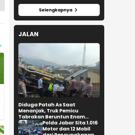
Selengkapnya
JALAN
Diduga Patah As Saat
Menanjak, Truk Pemicu
Tabrakan Beruntun Enam
Kendaraan di Ciwidey
Polda Jabar Sita 1.016
Diselidiki Polisi
Motor dan 12 Mobil
dari Pengungkapan