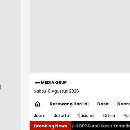
MEDIA GRUP
Sabtu, 8 Agustus 2026
Karawang Hari Ini
Desa
Daer
Jabar
Jakarta
Nasional
Dunia
Par
kyat
Komisi III DPR Soroti Kasus Kematian Eks Istri Polisi di Meda
Breaking News