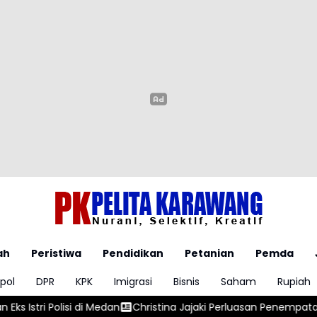
ah
Peristiwa
Pendidikan
Petanian
Pemda
pol
DPR
KPK
Imigrasi
Bisnis
Saham
Rupiah
n
Christina Jajaki Perluasan Penempatan Pekerja Migran ke Rep