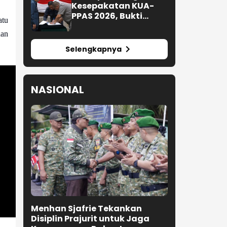
Kesepakatan KUA-
PPAS 2026, Bukti
atu
Sinergi Eksekutif-
dan
Legislatif
Selengkapnya
NASIONAL
Menhan Sjafrie Tekankan
Disiplin Prajurit untuk Jaga