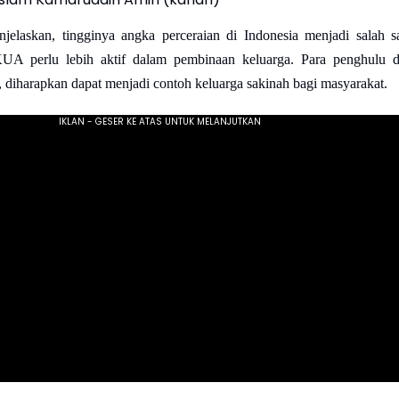
elaskan, tingginya angka perceraian di Indonesia menjadi salah s
UA perlu lebih aktif dalam pembinaan keluarga. Para penghulu 
 diharapkan dapat menjadi contoh keluarga sakinah bagi masyarakat.