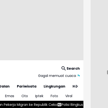
Search
Gagal memuat cuaca
Jalan
Pariwisata
Lingkungan
Hukum
Emas
Oto
Iptek
Foto
Viral
ublik Ceko
Polisi Ringkus Enam Pengedar Obat Keras dan Sita 