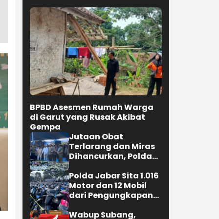
BPBD Asesmen Rumah Warga
di Garut yang Rusak Akibat
Gempa
Jutaan Obat
Terlarang dan Miras
Dihancurkan, Polda
Jabar Tangkap 1.245
Tersangka
Polda Jabar Sita 1.016
Motor dan 12 Mobil
dari Pengungkapan
Kejahatan Jalanan
Wabup Subang,