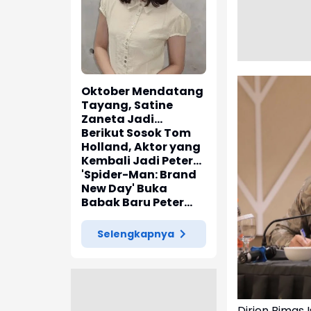
Oktober Mendatang
Tayang, Satine
Zaneta Jadi
Pemeran Utama Film
Berikut Sosok Tom
Siti Si Vampir
Holland, Aktor yang
Kembali Jadi Peter
Parker di 'Spider-
'Spider-Man: Brand
Man: Brand New Day'
New Day' Buka
Babak Baru Peter
Parker di Marvel
Cinematic Universe
Selengkapnya
Dirjen Bimas