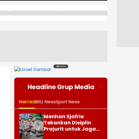
1
2
3
4
5
6
7
8
Headline Grup Media
Hari Ini
Biltz News
Sport News
Menhan Sjafrie
Tekankan Disiplin
Prajurit untuk Jaga
Kepercayaan Rakyat