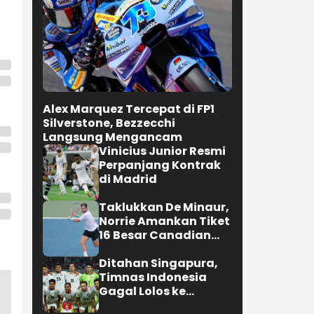
Alex Marquez Tercepat di FP1
Silverstone, Bezzecchi
Langsung Mengancam
Vinicius Junior Resmi
Perpanjang Kontrak
di Madrid
Taklukkan De Minaur,
Norrie Amankan Tiket
16 Besar Canadian
Open
Ditahan Singapura,
Timnas Indonesia
Gagal Lolos ke
Semifinal AFF 2026