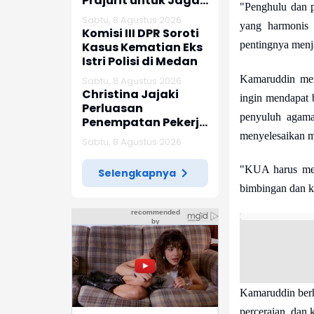
Prajurit untuk Jaga
"Penghulu dan 
Kepercayaan
Sabtu, 8 Agustus 2026
yang harmonis 
Rakyat
Komisi III DPR Soroti
pentingnya menj
Kasus Kematian Eks
Istri Polisi di Medan
Kamaruddin men
Sabtu, 8 Agustus 2026
Christina Jajaki
ingin mendapat 
Perluasan
penyuluh agama
Penempatan Pekerja
Migran ke Republik
menyelesaikan m
Sabtu, 8 Agustus 2026
Ceko
"KUA harus men
Selengkapnya
bimbingan dan ko
Kamaruddin berh
perceraian, dan 