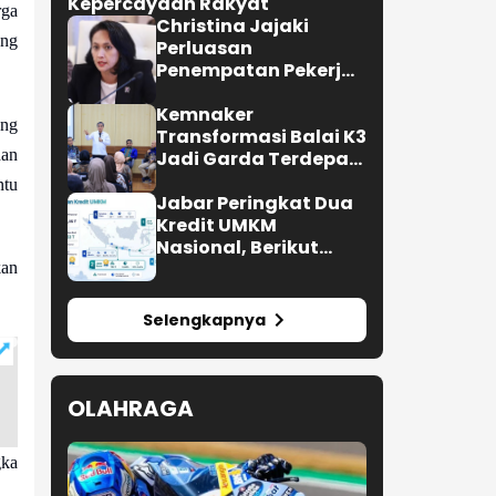
Kepercayaan Rakyat
rga
Christina Jajaki
ang
Perluasan
Penempatan Pekerja
Migran ke Republik
Ceko
Kemnaker
ang
Transformasi Balai K3
dan
Jadi Garda Terdepan
Pencegahan
ntu
Kecelakaan Kerja
Jabar Peringkat Dua
Kredit UMKM
Nasional, Berikut
Lengkapnya
kan
Selengkapnya
OLAHRAGA
gka