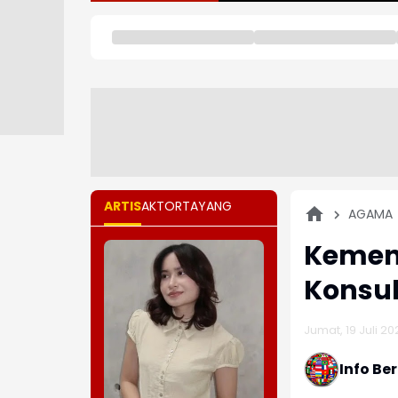
ARTIS
AKTOR
TAYANG
AGAMA
Kemena
Konsul
Jumat, 19 Juli 20
Info Be