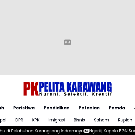
ah
Peristiwa
Pendidikan
Petanian
Pemda
pol
DPR
KPK
Imigrasi
Bisnis
Saham
Rupiah
gsong Indramayu
Ngeriii, Kepala BGN Sudaryono Ungkapkan D