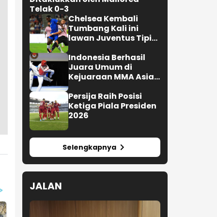
Telak 0-3
Chelsea Kembali
Tumbang Kali ini
lawan Juventus Tipis
0-1
Indonesia Berhasil
Juara Umum di
Kejuaraan MMA Asian
Championship 2026
Persija Raih Posisi
Ketiga Piala Presiden
2026
Selengkapnya
JALAN