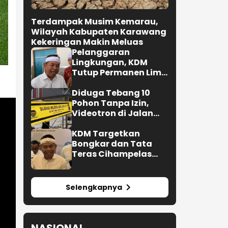
Terdampak Musim Kemarau,
Wilayah Kabupaten Karawang
Kekeringan Makin Meluas
Pelanggaran
Lingkungan, KDM
Tutup Permanen Lima
Tambang Batu Kapur
di Cipatat
Diduga Tebang 10
Pohon Tanpa Izin,
Videotron di Jalan
R.E. Martadinata
Bandung Disegel
KDM Targetkan
Bongkar dan Tata
Teras Cihampelas
Beres Oktober 2026
Selengkapnya