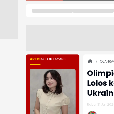
ARTIS
AKTOR
TAYANG
OLAHRA
Olimpi
Lolos 
Ukrai
Rabu, 31 Juli 202