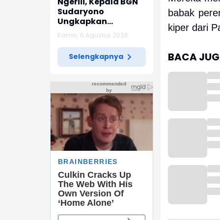
Ngeriii, Kepala BGN
Sudaryono
babak perem
Ungkapkan
kiper dari P
Diketemukan Ada 6
Kamis, 6 Agustus 2026
Juta Data Ganda
Siswa Penerima MBG
BACA JUGA
Selengkapnya