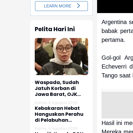
Argentina 
Pelita Hari Ini
babak perta
pertama.
Gol-gol Ar
Echeverri 
Tango saat 
Waspada, Sudah
Jatuh Korban di
Jawa Barat, OJK
dan Polisi Ungkap
Kamis, 6 Agustus 2026
Dugaan Penipuan
Kebakaran Hebat
Modus Titip Limit
Hanguskan Perahu
Paylater
di Pelabuhan
Hasil ini m
Karangsong
Kamis, 6 Agustus 2026
Indramayu
Mereka men