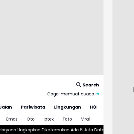
Search
Gagal memuat cuaca
Jalan
Pariwisata
Lingkungan
Hukum
Emas
Oto
Iptek
Foto
Viral
iketemukan Ada 6 Juta Data Ganda Siswa Penerima MBG
Wajar 