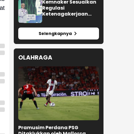
Berbagai Tahapan
Kemnaker Sesuaikan
at
Verifikasi dan Belum
Regulasi
Seluruhnya Siap
Ketenagakerjaan
Beroperasi
Hadapi Dinamika
Dunia Kerja
Selengkapnya
OLAHRAGA
Pramusim Perdana PSG
Ditaklukkan oleh Mallorca