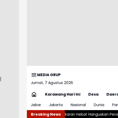
MEDIA GRUP
Jumat, 7 Agustus 2026
Karawang Hari Ini
Desa
Daer
Jabar
Jakarta
Nasional
Dunia
Par
ater
Kebakaran Hebat Hanguskan Perahu di Pelabuhan Karan
Breaking News