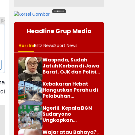
1
2
3
4
5
6
7
8
Headline Grup Media
Hari Ini
Biltz News
Sport News
Waspada, Sudah
Jatuh Korban di Jawa
Barat, OJK dan Polisi
Ungkap Dugaan
na
Penipuan Modus Titip
Kebakaran Hebat
Limit Paylater
Hanguskan Perahu di
di
Pelabuhan
Karangsong
Indramayu
Ngeriii, Kepala BGN
Sudaryono
Ungkapkan
Diketemukan Ada 6
Juta Data Ganda
Wajar atau Bahaya? ,