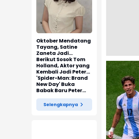
Oktober Mendatang
Tayang, Satine
Zaneta Jadi
Pemeran Utama Film
Berikut Sosok Tom
Siti Si Vampir
Holland, Aktor yang
Kembali Jadi Peter
Parker di 'Spider-
'Spider-Man: Brand
Man: Brand New Day'
New Day' Buka
Babak Baru Peter
Parker di Marvel
Cinematic Universe
Selengkapnya