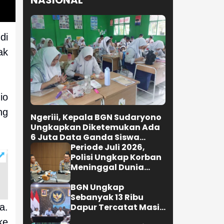
NASIONAL
di
ak
io
ng
Ngeriii, Kepala BGN Sudaryono
Ungkapkan Diketemukan Ada
6 Juta Data Ganda Siswa
Penerima MBG
Periode Juli 2026,
Polisi Ungkap Korban
Meninggal Dunia
Akibat Lakalantas
Semester 1 Turun
BGN Ungkap
22,92 Persen
Sebanyak 13 Ribu
a.
Dapur Tercatat Masih
Berada Dalam
ke