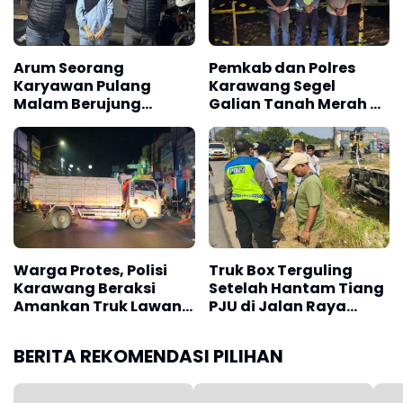
Arum Seorang
Pemkab dan Polres
Karyawan Pulang
Karawang Segel
Malam Berujung
Galian Tanah Merah di
Dijajap Balik Polisi,
Desa Citarik
Begini Kisahnya
Tirtamulya, Akses
Lokasi Ditutup!!!
Warga Protes, Polisi
Truk Box Terguling
Karawang Beraksi
Setelah Hantam Tiang
Amankan Truk Lawan
PJU di Jalan Raya
Lawan Arus
Interchange Karawang
Barat
BERITA REKOMENDASI PILIHAN