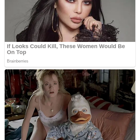
dan petahana.
“Tentunya harus dengan hasil musyawarah mufakat koalisi partai
dan atas persetujuan dari Pak Haji Aep sebagai Bacabup,” tegas
Kang RHD.
Kang RHD berharap, bergabungnya PKB di gerbong petahana
bisa menerjemahkan cita-cita PKB memajukan petani dan
UMKM.
“Kami sangat konsen kepada kebutuhan para petani dan UMKM.
Kami harap Bacabup nanti bisa menjalankan program-program
yang sudah kami agendakan,” tandas Kang RHD. (*)