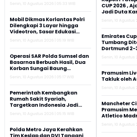
Senin, 10 Agustus 2026 | 05:33 WIB
CUP 2026 , A
Jadi Duta K
Aktif Lapork
Mobil Dikmas Korlantas Polri
Senin, 10 Agustus 
110
Dilengkapi 3 Layar hingga
Videotron, Sasar Edukasi
Emirates Cup
Masyarakat
Senin, 10 Agustus 2026 | 05:19 WIB
Tumbang Dit
Dortmund 2-
Operasi SAR Polda Sumsel dan
Senin, 10 Agustus 
Basarnas Berbuah Hasil, Dua
Korban Sungai Baung
Pramusim Liv
Ditemukan
Senin, 10 Agustus 2026 | 05:17 WIB
Takluk oleh 
Senin, 10 Agustus 
Pemerintah Kembangkan
Rumah Sakit Syariah,
Mancheter C
Targetkan Indonesia Jadi
Pramusim M
Pusat Wisata Kesehatan Halal
Senin, 10 Agustus 2026 | 05:15 WIB
Atletico Madr
Senin, 10 Agustus 
Polda Metro Jaya Kerahkan
Tim Keslap dan DVI Tangani