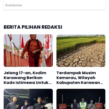
BERITA PILIHAN REDAKSI
Jelang 17-an, Kodim
Terdampak Musim
Karawang Berikan
Kemarau, Wilayah
Kado Istimewa Untuk
Kabupaten Karawang
Warga Desa Kalijati
Kekeringan Makin
Jatisari
Meluas