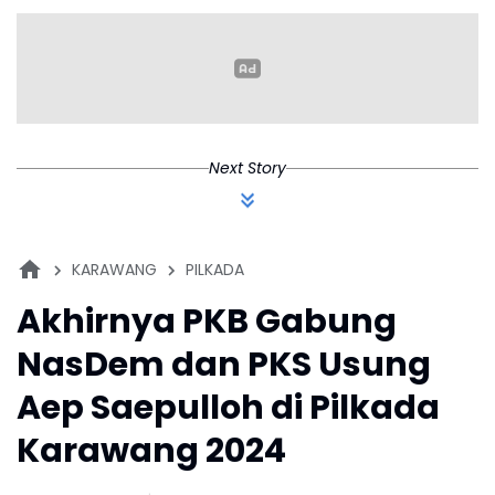
Meluas
W
T
C
Next Story
KARAWANG
PILKADA
Akhirnya PKB Gabung
NasDem dan PKS Usung
Aep Saepulloh di Pilkada
Karawang 2024