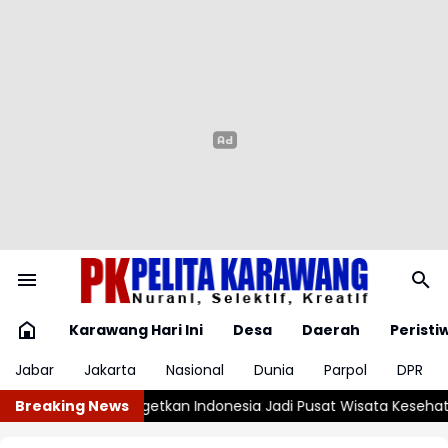
Karawang Hari Ini
Desa
Daerah
Peristi
Jabar
Jakarta
Nasional
Dunia
Parpol
DPR
i Pusat Wisata Kesehatan Halal
Breaking News
Polda Metro Jaya Kerahkan 