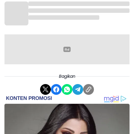
“Jadi untuk di Pilkada 2024 pun, kami berkomitmen untuk tetap
bersama dengan koalisi perubahan yang sudah terbangun di
Pilpres kemarin,” kata Kang RHD.
Kang RHD menegaskan, surat dukungan berupa rekomendasi
PKB untuk Aep Syaepuloh tengah diproses DPP. Nantinya,
Bagikan
rekomendasi itu akan beriringan dengan beberapa nama untuk
diusulkan sebagai pendamping Aep Syaepuloh.
“Rencananya iya (usul pendamping). Rekomendasi lagi diproses
DPP,” ucapnya.
Namun demikian, keputusan siapa pun pendamping Aep
Syaepuloh akan tetap berdasarkan hasil kesepakatan koalisi partai