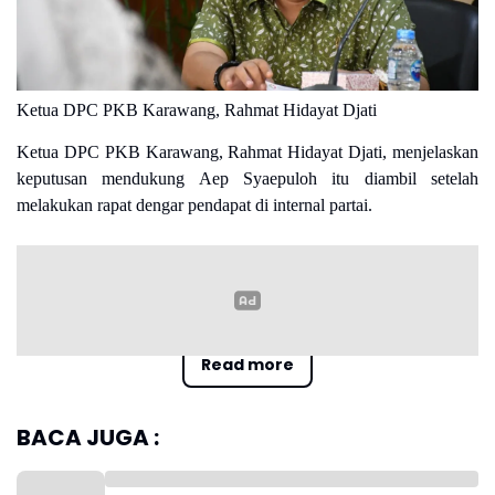
Ketua DPC PKB Karawang, Rahmat Hidayat Djati
Ketua DPC PKB Karawang, Rahmat Hidayat Djati, menjelaskan
keputusan mendukung Aep Syaepuloh itu diambil setelah
melakukan rapat dengar pendapat di internal partai.
Read more
“Kami sudah melakukan beberapa kali rapat di internal, dan hasil
dari rapat itu, bahwa PKB akan mendukung Pak Haji Aep, dalam
hal ini kami akan bergabung bersama koalisi NasDem-PKS-
BACA JUGA :
Gerindra,” ujar Kang RHD, sapaan akrabnya, Sabtu, 13 Juli
2024.