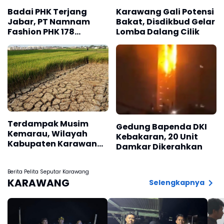
Badai PHK Terjang
Karawang Gali Potensi
Jabar, PT Namnam
Bakat, Disdikbud Gelar
Fashion PHK 178
Lomba Dalang Cilik
Karyawan
Terdampak Musim
Gedung Bapenda DKI
Kemarau, Wilayah
Kebakaran, 20 Unit
Kabupaten Karawang
Damkar Dikerahkan
Kekeringan Makin
Meluas
Berita Pelita Seputar Karawang
KARAWANG
Selengkapnya