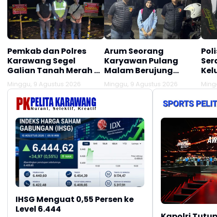
Pemkab dan Polres
Arum Seorang
Pol
Karawang Segel
Karyawan Pulang
Ser
Galian Tanah Merah di
Malam Berujung
Kel
Desa Citarik
Dijajap Balik Polisi,
Lak
Minggu, 9 Agustus 2026
Minggu, 9 Agustus 2026
Ming
Tirtamulya, Akses
Begini Kisahnya
Lau
Lokasi Ditutup!!!
IHSG Menguat 0,55 Persen ke
Level 6.444
Kapolri Tutup