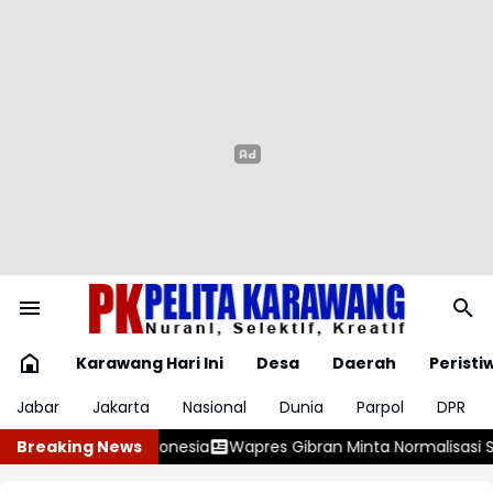
Karawang Hari Ini
Desa
Daerah
Peristi
Jabar
Jakarta
Nasional
Dunia
Parpol
DPR
 Minta Normalisasi Sungai Dipercepat di Tengah Pemulihan Pa
Breaking News