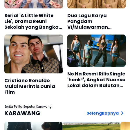
Serial 'A Little White
Dua Lagu Karya
Lie', Drama Reuni
Pangdam
Sekolah yang Bongkar
VI/Mulawarman
Rahasia Masa Lalu
Mayjen TNI Krido
Pramono Jadi Ikon
Singing Competition
HUT Ke-81 RI
No Na Resmi Rilis Single
'honk!', Angkat Nuansa
Cristiano Ronaldo
Lokal dalam Balutan
Mulai Merintis Dunia
Dance-Pop
Film
Berita Pelita Seputar Karawang
KARAWANG
Selengkapnya