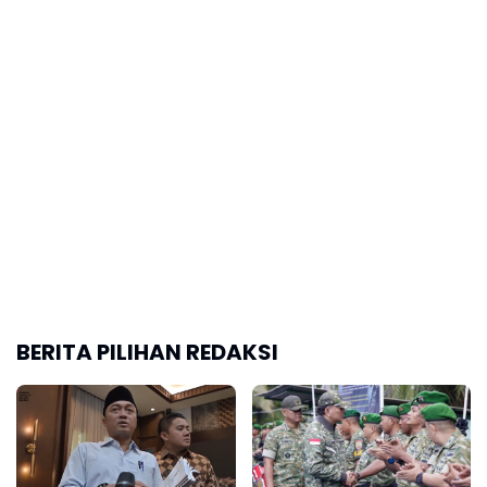
BERITA PILIHAN REDAKSI
Pemerintah Akan
Menhan Sjafrie
Melakukan Pembaruan
Tekankan Disiplin
Terhadap Buku Ajar
Prajurit untuk Jaga
Nasional
Kepercayaan Rakyat
Jabar Peringkat Dua
Elemen Masyarakat