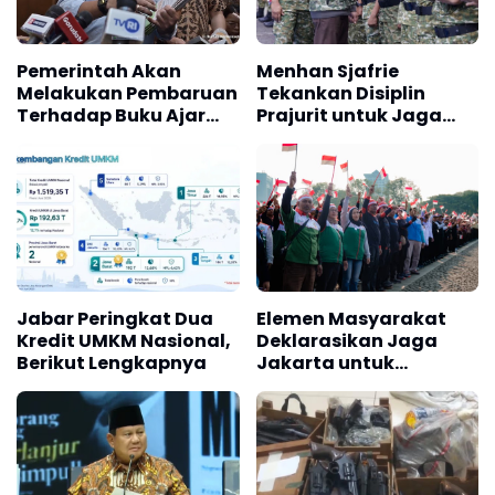
Kredit UMKM Nasional,
Deklarasikan Jaga
Berikut Lengkapnya
Jakarta untuk
Indonesia
DPR Desak Pengusutan
Presiden Prabowo
Tuntas Temuan
Sebut Perjalanan Bahlil
Ratusan Senjata di
Jadi Inspirasi Generasi
Sekolah
Muda
BERITA REKOMENDASI PILIHAN