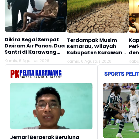
Dikira Begal Sempat
Terdampak Musim
Kap
Disiram Air Panas, Dua
Kemarau, Wilayah
Per
Santri di Karawang
Kabupaten Karawang
den
Terluka Akibat Aksi
Kekeringan Makin
Mel
Kamis, 6 Agustus 2026
Kamis, 6 Agustus 2026
Rabu
Oknum Linmas
Meluas
Ber
Jemari Bergerak Berujung