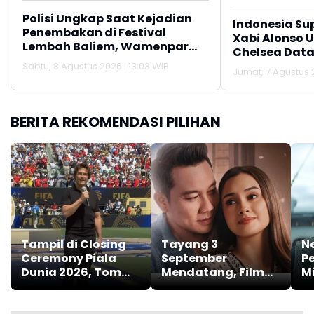
Polisi Ungkap Saat Kejadian
Indonesia Su
Penembakan di Festival
Xabi Alonso 
Lembah Baliem, Wamenpar
Chelsea Data
Tak Berada di Lokasi
Sabtu, 8 Agustus 2026 | 13:03 WIB
Jumat, 7 Agustus 2
BERITA REKOMENDASI PILIHAN
Tampil di Closing
Tayang 3
Ne
Ceremony Piala
September
Pe
Dunia 2026, Tom
Mendatang, Film
Mi
Cruise Sampaikan
Baby Udo,
Pesan Khusus
Ceritakan Kisah