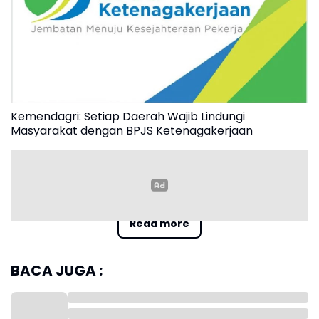
Kemendagri: Setiap Daerah Wajib Lindungi
Masyarakat dengan BPJS Ketenagakerjaan
Read more
"Penyelenggaraan jaminan sosial bagi seluruh rakyat
Indonesia termaktub secara jelas di dalam pasal 28
BACA JUGA :
H ayat 3 dan pasal 34 ayat 2 Undang-Undang Dasar
1945," tegas Direktur Heri, Rabu (17/7/24)