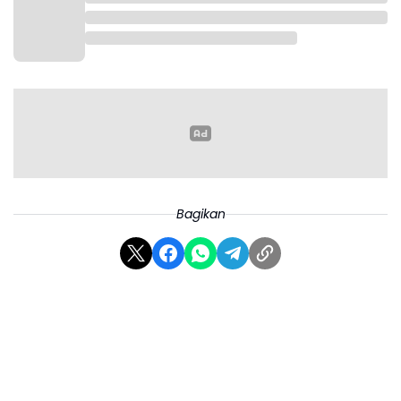
"Melalui program ini, setiap penduduk diharapkan dapat
memenuhi kebutuhan dasar hidup yang layak apabila
terjadi hal-hal yang mengakibatkan hilangnya pendapatan,
karena menderita sakit, mengalami kecelakaan,
kehilangan pekerjaan, memasuki usia lanjut," beber
Direktur Heri.
BPJamsostek sangat penting bagi masyarakat, sebab nilai
manfaat yang diterima dari program ini dapat mencegah
terjadinya kemiskinan ekstrem.
Bagikan
"Jadi, pemerintah daerah memiliki tugas dan
tanggung jawab untuk memastikan seluruh
masyarakat terakomodasi di dalam Jamsostek