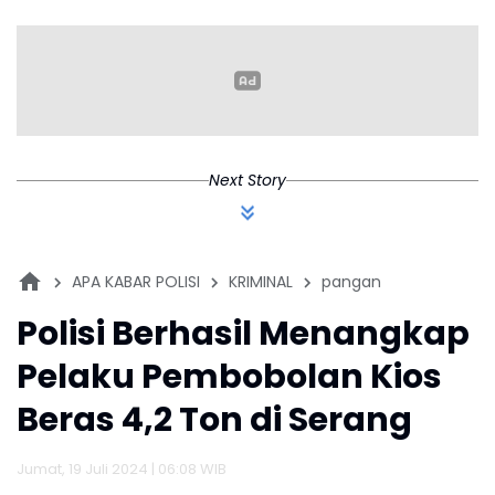
Polisi Berhasil Menangkap
Pelaku Pembobolan Kios
Beras 4,2 Ton di Serang
Jumat, 19 Juli 2024 | 06:08 WIB
Info Berita Karawang
Kepolisian Resor Serang, Polda Banten, berhasil menangkap tiga
pelaku pembobolan spesialis kios beras dan toko kelontong di
sekitar gerbang Tol Cikande, Kabupaten Serang, Provinsi Banten.