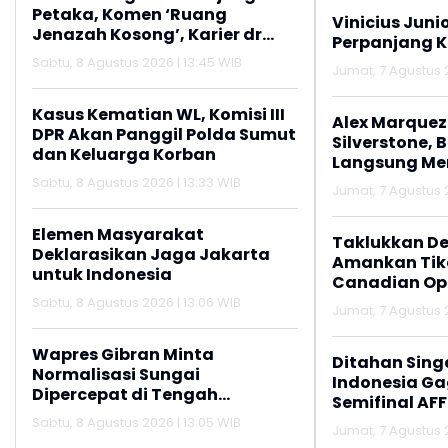
Petaka, Komen ‘Ruang
Vinicius Juni
Jenazah Kosong’, Karier dr
Perpanjang K
Beni di RSUD Ruteng Berakhir
Sabtu, 8 Agustus 2026 | 13:45 WIB
Jumat, 7 Agustus 2
Kasus Kematian WL, Komisi III
Alex Marquez 
DPR Akan Panggil Polda Sumut
Silverstone, 
dan Keluarga Korban
Langsung M
Sabtu, 8 Agustus 2026 | 13:33 WIB
Jumat, 7 Agustus 2
Elemen Masyarakat
Taklukkan De
Deklarasikan Jaga Jakarta
Amankan Tike
untuk Indonesia
Canadian Op
Sabtu, 8 Agustus 2026 | 13:06 WIB
Jumat, 7 Agustus 2
Wapres Gibran Minta
Ditahan Sing
Normalisasi Sungai
Indonesia Gag
Dipercepat di Tengah
Semifinal AFF
Pemulihan Pascabencana
Sabtu, 8 Agustus 2026 | 13:05 WIB
Jumat, 7 Agustus 2