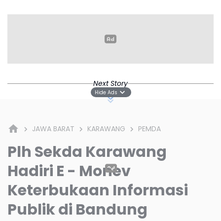
Enjang Nikmati
Chanting 2026 di
Malam Zikir
Candi Borobudur
Kebangsaan
Next Story
Hide Ads
JAWA BARAT
KARAWANG
PEMDA
Plh Sekda Karawang
Hadiri E - Monev
Keterbukaan Informasi
Publik di Bandung