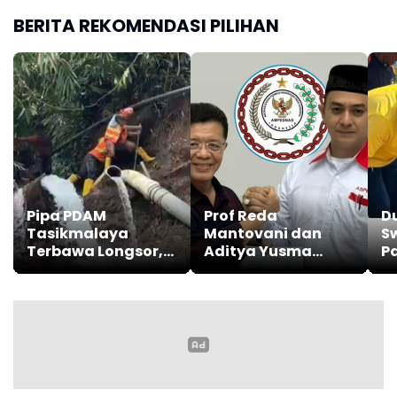
BERITA REKOMENDASI PILIHAN
Pipa PDAM
Prof Reda
D
Tasikmalaya
Mantovani dan
S
Terbawa Longsor,
Aditya Yusma
P
Ribuan Pelanggan
Perkuat Peran dan
K
terdampak
Tupoksi Anggota
B
Badan
Hi
Permusyawaratan
H
Desa
J
T