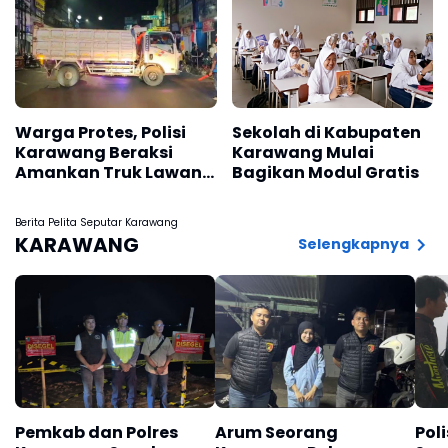
Warga Protes, Polisi
Sekolah di Kabupaten
Karawang Beraksi
Karawang Mulai
Amankan Truk Lawan
Bagikan Modul Gratis
Lawan Arus
Berita Pelita Seputar Karawang
KARAWANG
Selengkapnya
Pemkab dan Polres
Arum Seorang
Pol