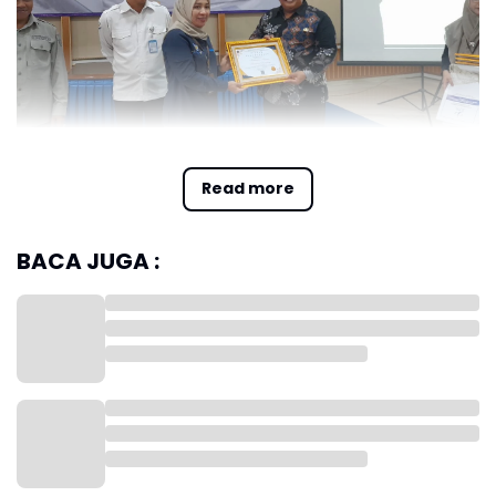
Kemenag Karawang Kembali Sabet Penghargaan
KPPN Award
Read more
Penghargaan diserahkan langsung oleh kepala KPPN
Karawang Frida Zuliaty dan diterima oleh Kepala
BACA JUGA :
Kantor Kemenag Karawang selaku kuasa pengguna
anggaran (KPA) ,H Sopian, Rabu (10/7/2024) di Aula
KPPN Karawang.
Kepala Kantor Kementerian Agama Kabupaten