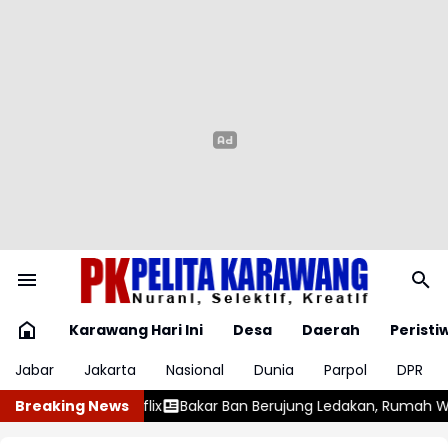
Karawang Hari Ini
Desa
Daerah
Peristi
Jabar
Jakarta
Nasional
Dunia
Parpol
DPR
ng Ledakan, Rumah Warga di Cimahi Selatan Terbakar
Breaking News
Resmi D