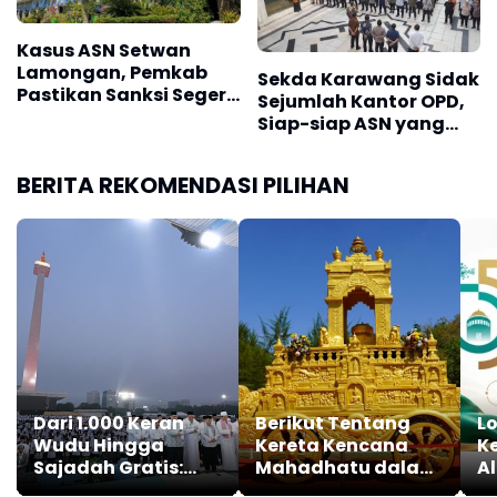
Kasus ASN Setwan
Lamongan, Pemkab
Sekda Karawang Sidak
Pastikan Sanksi Segera
Sejumlah Kantor OPD,
Diputuskan
Siap-siap ASN yang
Mangkir Kena Sanksi
BERITA REKOMENDASI PILIHAN
Dari 1.000 Keran
Berikut Tentang
L
Wudu Hingga
Kereta Kencana
K
Sajadah Gratis:
Mahadhatu dalam
A
Cerita Safira &
Indonesia Tipitaka
L