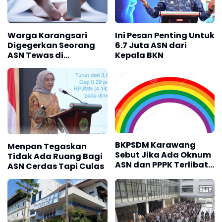
Warga Karangsari
Ini Pesan Penting Untuk
Digegerkan Seorang
6.7 Juta ASN dari
ASN Tewas di
Kepala BKN
Rumahnya
BKPSDM Karawang
Menpan Tegaskan
Sebut Jika Ada Oknum
Tidak Ada Ruang Bagi
ASN dan PPPK Terlibat
ASN Cerdas Tapi Culas
Perbuatan Norma
kesusilaan Bakal
Disanksi Tegas