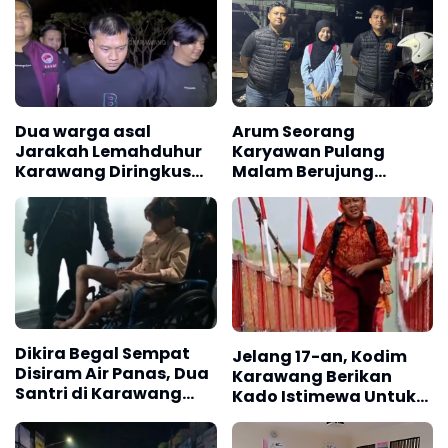
Dua warga asal
Arum Seorang
Jarakah Lemahduhur
Karyawan Pulang
Karawang Diringkus
Malam Berujung
Polisi Akibat Edarkan
Dijajap Balik Polisi,
Ratusan Obat
Begini Kisahnya
Terlarang
Dikira Begal Sempat
Jelang 17-an, Kodim
Disiram Air Panas, Dua
Karawang Berikan
Santri di Karawang
Kado Istimewa Untuk
Terluka Akibat Aksi
Warga Desa Kalijati
Oknum Linmas
Jatisari