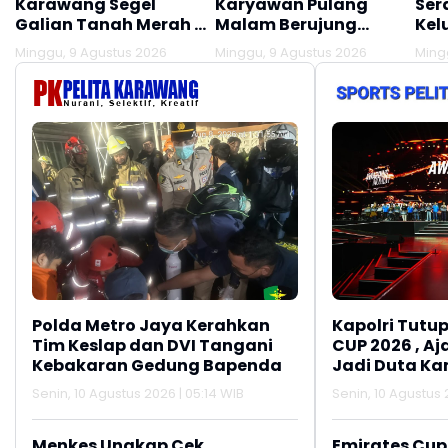
Karawang Segel
Karyawan Pulang
Ser
Galian Tanah Merah di
Malam Berujung
Kel
Desa Citarik
Dijajap Balik Polisi,
Lak
Minggu, 9 Agustus 2026
Minggu, 9 Agustus 2026
Ming
Tirtamulya, Akses
Begini Kisahnya
Lau
Lokasi Ditutup!!!
Polda Metro Jaya Kerahkan
Kapolri Tutup
Tim Keslap dan DVI Tangani
CUP 2026 , A
Kebakaran Gedung Bapenda
Jadi Duta K
Aktif Lapork
Senin, 10 Agustus 2026 | 05:14 WIB
Senin, 10 Agustus 
110
Menkes Ungkap Cek
Emirates Cup