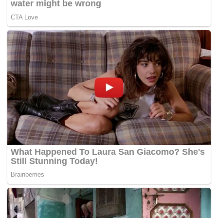
ketegori pengelolaan DIPA s.d Rp10 miliyar Periode
TA 2023.
3.
Peringkat ke 3 sebagai Satker Penggunaan Kartu
Kredit Pemerintah (KKP) Teraktif Periode TA 2023.
4.
Peringkat 1 Nilai Capaian Indikator Kinerja
Pelaksanaan Anggaran ( IKPA) dalam aspek kualitas
perencanaan anggaran.
5.
Peringkat 1 BAP Emis Semester Genap Tahun
Pelajaran 2023/2024, diumumkan tanggal 27 Juni
2024.
6.
Peringkat 3 Satker dengan pencapaian