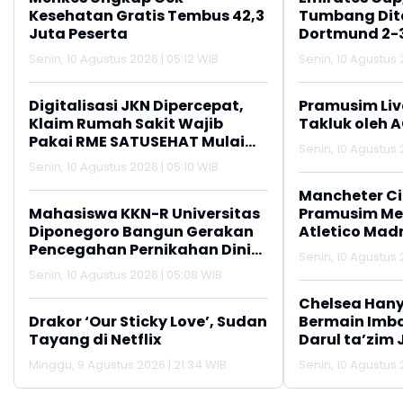
Kesehatan Gratis Tembus 42,3
Tumbang Dit
Juta Peserta
Dortmund 2-
Senin, 10 Agustus 2026 | 05:12 WIB
Senin, 10 Agustus 
Digitalisasi JKN Dipercepat,
Pramusim Liv
Klaim Rumah Sakit Wajib
Takluk oleh 
Pakai RME SATUSEHAT Mulai
Senin, 10 Agustus 
Agustus 2026
Senin, 10 Agustus 2026 | 05:10 WIB
Mancheter C
Mahasiswa KKN-R Universitas
Pramusim M
Diponegoro Bangun Gerakan
Atletico Madr
Pencegahan Pernikahan Dini
Senin, 10 Agustus 
dan Stunting di Desa Mojo
Senin, 10 Agustus 2026 | 05:08 WIB
Chelsea Han
Drakor ‘Our Sticky Love’, Sudan
Bermain Imba
Tayang di Netflix
Darul ta’zim 
Minggu, 9 Agustus 2026 | 21:34 WIB
Senin, 10 Agustus 