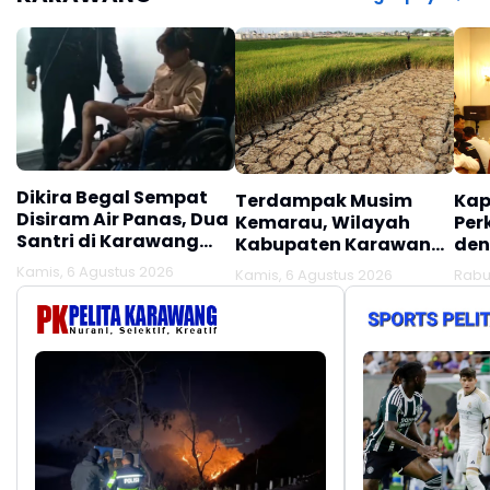
Dikira Begal Sempat
Terdampak Musim
Kap
Disiram Air Panas, Dua
Kemarau, Wilayah
Per
Santri di Karawang
Kabupaten Karawang
den
Terluka Akibat Aksi
Kekeringan Makin
Mel
Kamis, 6 Agustus 2026
Kamis, 6 Agustus 2026
Rabu
Oknum Linmas
Meluas
Ber