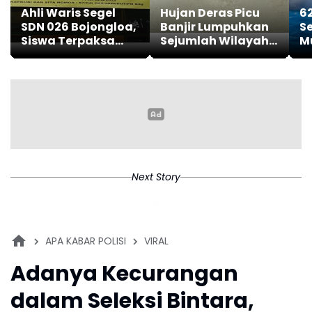
Ahli Waris Segel
Hujan Deras Picu
6
SDN 026 Bojongloa,
Banjir Lumpuhkan
S
Siswa Terpaksa
Sejumlah Wilayah
M
Belajar Jarak Jauh
di Kota Padang
M
M
Next Story
APA KABAR POLISI
VIRAL
Adanya Kecurangan
dalam Seleksi Bintara,