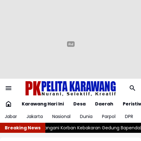
Karawang Hari Ini
Desa
Daerah
Peristi
Jabar
Jakarta
Nasional
Dunia
Parpol
DPR
n Gedung Bapenda
Breaking News
Tiga Gudang Miras Digerebek, Polisi Temuka