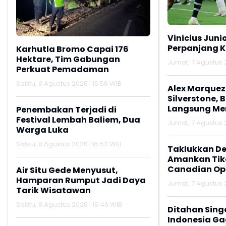
Vinicius Juni
Perpanjang K
Karhutla Bromo Capai 176
Hektare, Tim Gabungan
Jumat, 7 Agustus 2
Perkuat Pemadaman
Sabtu, 8 Agustus 2026 | 16:56 WIB
Alex Marquez 
Silverstone, 
Langsung M
Penembakan Terjadi di
Festival Lembah Baliem, Dua
Jumat, 7 Agustus 2
Warga Luka
Sabtu, 8 Agustus 2026 | 16:53 WIB
Taklukkan De
Amankan Tike
Canadian Op
Air Situ Gede Menyusut,
Hamparan Rumput Jadi Daya
Jumat, 7 Agustus 2
Tarik Wisatawan
Sabtu, 8 Agustus 2026 | 16:46 WIB
Ditahan Sing
Indonesia Gag