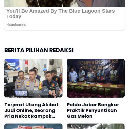
BERITA PILIHAN REDAKSI
Terjerat Utang Akibat
Polda Jabar Bongkar
Judi Online, Seorang
Praktik Penyuntikan
Pria Nekat Rampok
Gas Melon
Tetangganya dan
Bunuh Anak Kecil