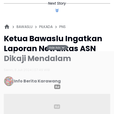
Next Story
BAWASLU
PILKADA
PNS
Ketua ​Bawaslu Ingatkan
Laporan Netralitas ASN
Hide Ads
Dikaji Mendalam
Senin, 8 Juli 2024 | 07:49 WIB
Info Berita Karawang