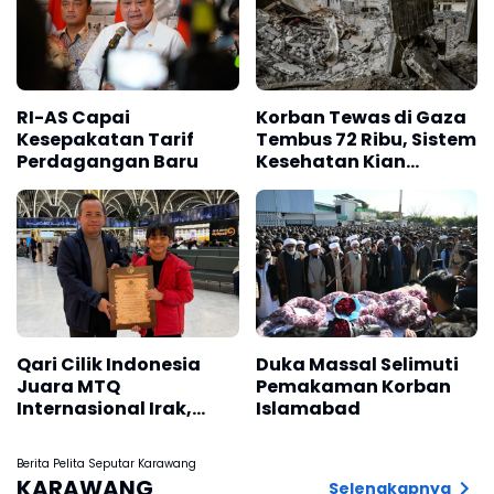
RI-AS Capai
Korban Tewas di Gaza
Kesepakatan Tarif
Tembus 72 Ribu, Sistem
Perdagangan Baru
Kesehatan Kian
Lumpuh
Qari Cilik Indonesia
Duka Massal Selimuti
Juara MTQ
Pemakaman Korban
Internasional Irak,
Islamabad
Harumkan Nama
Bangsa
Berita Pelita Seputar Karawang
KARAWANG
Selengkapnya