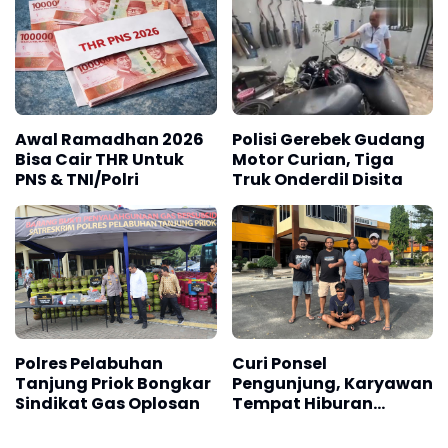
Awal Ramadhan 2026
Polisi Gerebek Gudang
Bisa Cair THR Untuk
Motor Curian, Tiga
PNS & TNI/Polri
Truk Onderdil Disita
Polres Pelabuhan
Curi Ponsel
Tanjung Priok Bongkar
Pengunjung, Karyawan
Sindikat Gas Oplosan
Tempat Hiburan
Malam di Padang
Diringkus Polisi