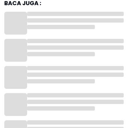
BACA JUGA :
Ia menjelaskan, bahwaa anaknya tidak lolos tes Bintara pada
tahun 2023 silam. Padahal, dalam proses seleksi, sang anak
mendapatkan nilai yang cukup memuaskan.
Selama proses seleksi berlangsung, Made sempat mencium ada
sesuatu yang tidak beres dalam proses seleksi. Hingga kemudian,
ia mempertanyakan tentang kuota khusus yang diberikan oleh