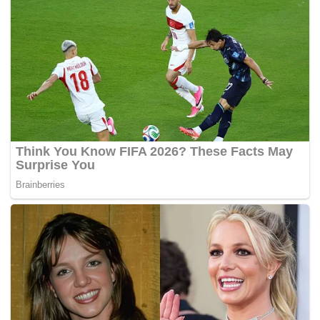
"Saya minta maaf atas kesalahan yang saya lakukan sebelumnya.
Saya mengaku saat itu saya sedang terbawa arus emosi," ujarnya.
Sebelum diposting ulang warganet di media sosial, akun TikTok
(@madermerjaya7) merupakan akun asli milik Aiptu Made
Merjaya. Yang kemudian dihapus terkait viral video protes tentang
adanya kecurangan dalam proses seleksi Bintara. (*)