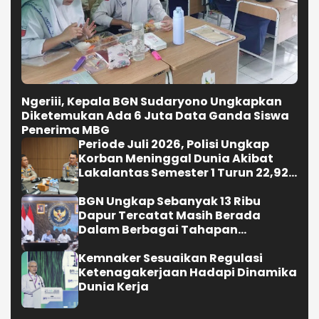
Ngeriii, Kepala BGN Sudaryono Ungkapkan
Diketemukan Ada 6 Juta Data Ganda Siswa
Penerima MBG
Periode Juli 2026, Polisi Ungkap
Korban Meninggal Dunia Akibat
Lakalantas Semester 1 Turun 22,92
Persen
BGN Ungkap Sebanyak 13 Ribu
Dapur Tercatat Masih Berada
Dalam Berbagai Tahapan
Verifikasi dan Belum Seluruhnya
Siap Beroperasi
Kemnaker Sesuaikan Regulasi
Ketenagakerjaan Hadapi Dinamika
Dunia Kerja