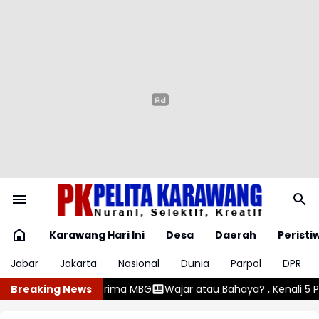
Karawang Hari Ini
Desa
Daerah
Peristi
Jabar
Jakarta
Nasional
Dunia
Parpol
DPR
Wajar atau Bahaya? , Kenali 5 Penyebab Gumoh pada Bayi
Breaking News
An