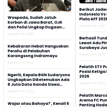
Berikut Jadw
Indonesia Vs
Waspada, Sudah Jatuh
Piala AFF 202
Korban di Jawa Barat, OJK
Agustus 06, 2026
dan Polisi Ungkap Dugaan
Penipuan Modus Titip Limit
Agustus 06, 2026
Paylater
Berhasil Tun
Lewat Adu Pin
Kebakaran Hebat Hanguskan
Surabaya Jua
Perahu di Pelabuhan
2026
Agustus 06, 2026
Karangsong Indramayu
Agustus 06, 2026
Pelatih STY P
Posisi Ketiga
Ngeriii, Kepala BGN Sudaryono
2026
Ungkapkan Diketemukan Ada
Agustus 06, 2026
6 Juta Data Ganda Siswa
Penerima MBG
Agustus 06, 2026
Pelatih Marc
Arema FC Pu
Wajar atau Bahaya? , Kenali 5
Penting Hada