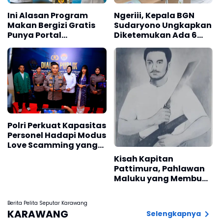
Ini Alasan Program
Ngeriii, Kepala BGN
Makan Bergizi Gratis
Sudaryono Ungkapkan
Punya Portal
Diketemukan Ada 6
Pengaduan untuk SPPG
Juta Data Ganda
Siswa Penerima MBG
Polri Perkuat Kapasitas
Personel Hadapi Modus
Love Scamming yang
Kian Kompleks
Kisah Kapitan
Pattimura, Pahlawan
Maluku yang Membuat
Belanda Ketakutan
Berita Pelita Seputar Karawang
KARAWANG
Selengkapnya