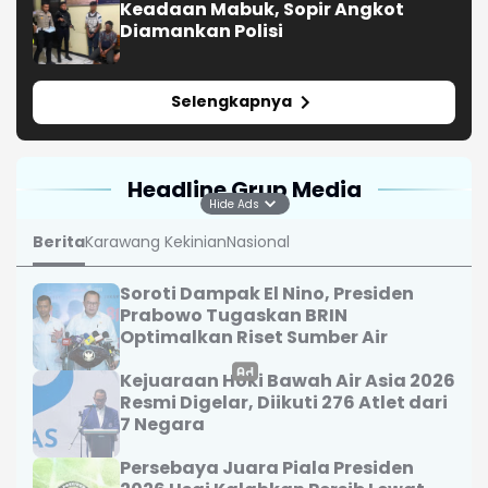
Keadaan Mabuk, Sopir Angkot
Diamankan Polisi
Selengkapnya
Headline Grup Media
Hide Ads
Berita
Karawang Kekinian
Nasional
Soroti Dampak El Nino, Presiden
Prabowo Tugaskan BRIN
Optimalkan Riset Sumber Air
Kejuaraan Hoki Bawah Air Asia 2026
Resmi Digelar, Diikuti 276 Atlet dari
7 Negara
Persebaya Juara Piala Presiden