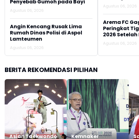
Penyebab Gumoh pada Bayi
Agustus 06, 2026
Agustus 06, 2026
Arema FC Ga
Angin Kencang Rusak Lima
Peringkat Tig
Rumah Dinas Polisi di Aspol
2026 Setelah 
Lamteumen
Persija Jakar
Agustus 06, 2026
Agustus 06, 2026
BERITA REKOMENDASI PILIHAN
Asian Taekwondo
Kemnaker
S