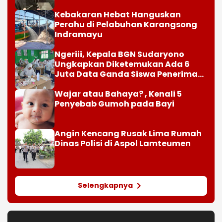
Paylater
Kebakaran Hebat Hanguskan
Perahu di Pelabuhan Karangsong
Indramayu
Ngeriii, Kepala BGN Sudaryono
Ungkapkan Diketemukan Ada 6
Juta Data Ganda Siswa Penerima
MBG
Wajar atau Bahaya? , Kenali 5
Penyebab Gumoh pada Bayi
Angin Kencang Rusak Lima Rumah
Dinas Polisi di Aspol Lamteumen
Selengkapnya