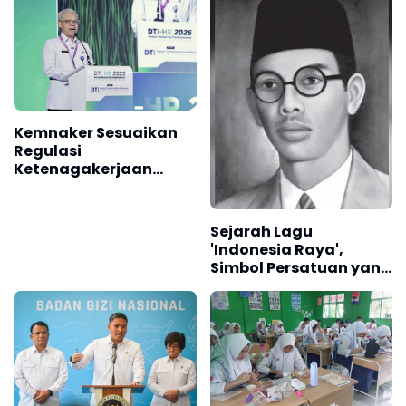
Kemnaker Sesuaikan
Regulasi
Ketenagakerjaan
Hadapi Dinamika
Dunia Kerja
Sejarah Lagu
'Indonesia Raya',
Simbol Persatuan yang
Lahir Sebelum
Kemerdekaan