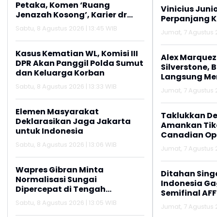
Petaka, Komen ‘Ruang
Vinicius Juni
Jenazah Kosong’, Karier dr
Perpanjang K
Beni di RSUD Ruteng Berakhir
Sabtu, 8 Agustus 2026 | 13:45 WIB
Jumat, 7 Agustus 2
Kasus Kematian WL, Komisi III
Alex Marquez 
DPR Akan Panggil Polda Sumut
Silverstone, 
dan Keluarga Korban
Langsung M
Sabtu, 8 Agustus 2026 | 13:33 WIB
Jumat, 7 Agustus 2
Elemen Masyarakat
Taklukkan De
Deklarasikan Jaga Jakarta
Amankan Tike
untuk Indonesia
Canadian Op
Sabtu, 8 Agustus 2026 | 13:06 WIB
Jumat, 7 Agustus 2
Wapres Gibran Minta
Ditahan Sing
Normalisasi Sungai
Indonesia Gag
Dipercepat di Tengah
Semifinal AFF
Pemulihan Pascabencana
Sabtu, 8 Agustus 2026 | 13:05 WIB
Jumat, 7 Agustus 2