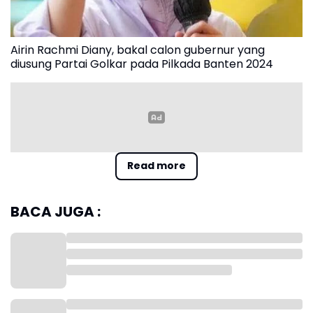
Airin Rachmi Diany, bakal calon gubernur yang
diusung Partai Golkar pada Pilkada Banten 2024
Read more
Pernyataan itu disampaikan oleh Ketua DPP PDIP, Deddy Yevry
Sitorus. Kendati demikian, ia mengatakan bahwa koalisi Golkar
dan PDIP hampir pasti terjadi di Pilkada Banten.
BACA JUGA :
"Namun, koalisi Golkar dan PDIP bisa batal karena ada pihak
eksternal yang mencoba menganggu soliditas. Sampai hari ini,
kami akan bersama Golkar, kecuali ada yang mau
cawe-
cawe
maksain," ujarnya di Kawasan SCBD, Jakarta Selatan,
Rabu (31/7/2024).