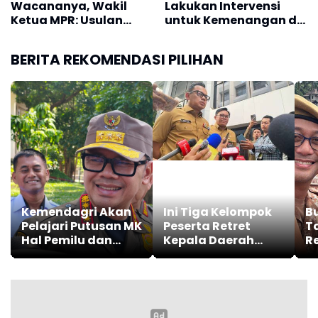
Dipisahkan
Next Story
NASIONAL
PERISTIWA
Wapres Pimpin Doa
Mengawali Rangkaian
Peringatan HUT RI
Jumat, 2 Agustus 2024 | 03:33 WIB