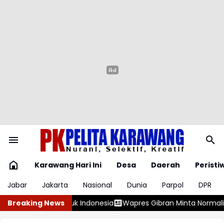
Karawang Hari Ini
Desa
Daerah
Peristi
Jabar
Jakarta
Nasional
Dunia
Parpol
DPR
ibran Minta Normalisasi Sungai Dipercepat di Tengah Pemulih
Breaking News