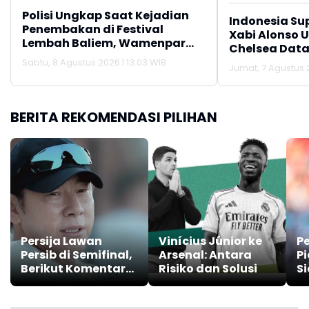
Polisi Ungkap Saat Kejadian
Indonesia Su
Penembakan di Festival
Xabi Alonso 
Lembah Baliem, Wamenpar
Chelsea Data
Tak Berada di Lokasi
Sabtu, 8 Agustus 2026 | 13:03 WIB
Jumat, 7 Agustus 2
BERITA REKOMENDASI PILIHAN
Persija Lawan
Vinícius Júnior ke
P
Persib di Semifinal,
Arsenal: Antara
Pi
Berikut Komentar
Risiko dan Solusi
Si
Pelatih STY
T