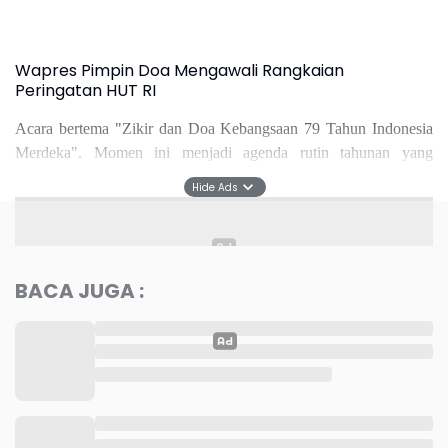
dipanjatkan agar Indonesia dipenuhi dengan kemajuan dan
perdamaian.
Ia juga meminta agar Allah menjauhkan Indonesia dari bencana,
wabah, penyakit, perpecahan, kesulitan, gempa bumi, dan
kekeringan. "Baik yang tampak maupun yang tersembunyi di
negeri kami," kata Wapres yang turut diamini oleh sekitar tiga ribu
tamu.
Hide Ads