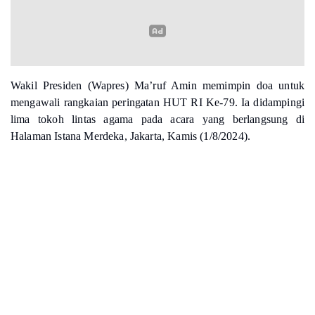
Wapres Pimpin Doa Mengawali Rangkaian
Peringatan HUT RI
Acara bertema "Zikir dan Doa Kebangsaan 79 Tahun Indonesia
Merdeka". Momen ini menjadi agenda rutin tahunan yang
diselenggarakan setiap 1 Agustus.
Read more
BACA JUGA :
Wapres memanjatkan doa agar Allah senantiasa memberikan
kebaikan dan perlindungan kepada bangsa Indonesia. Doa yang