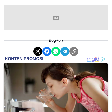
Diany.
Ketua Bappilu Partai Golkar, Ahmad Doli Kurnia menyebut
bahwa partainya sudah mengeluarkan surat tugas kepada Airin
Rachmi Diany untuk maju di Pilkada Banten. Golkar bahkan
sudah menugasi Airin sejak tiga tahun lalu.
Bagikan
Doli juga menyambut baik rencana PDIP menduetkan Airin
Rachmi Diany dengan mantan Wakil Bupati Lebak, Ade Sumardi.
Karena, Golkar juga telah mempertimbangkan Ade dipasangkan
dengan Airin.
"Komunikasi selama ini bagus. Dan, peluang untuk itu ada," kata
Doli.