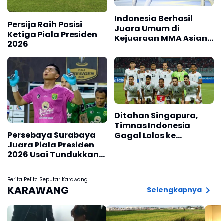
Indonesia Berhasil
Persija Raih Posisi
Juara Umum di
Ketiga Piala Presiden
Kejuaraan MMA Asian
2026
Championship 2026
Ditahan Singapura,
Timnas Indonesia
Persebaya Surabaya
Gagal Lolos ke
Juara Piala Presiden
Semifinal AFF 2026
2026 Usai Tundukkan
Persib Bandung Lewat
Adu Penalti
Berita Pelita Seputar Karawang
KARAWANG
Selengkapnya