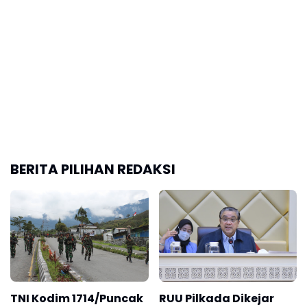
TNI Kodim 1714/Puncak
RUU Pilkada Dikejar
Jaya Berhasil Redam
Waktu, Dede Yusuf
Konflik Perang Suku
Ungkapkan Targetnya
Bisa Rampung 2026
Ketua KPU: Pisah
Mungkinkah Demi
Pemilu Nasional dan
Hemat Anggaran,
Daerah Bisa Cegah
Kembali Pilkada Dipilih
Petugas Gugur karena
DPRD ?
Kelelahan