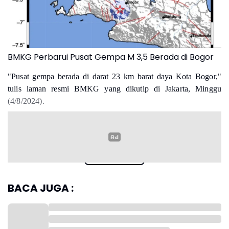
BMKG Perbarui Pusat Gempa M 3,5 Berada di Bogor
"Pusat gempa berada di darat 23 km barat daya Kota Bogor,"
tulis laman resmi BMKG yang dikutip di Jakarta, Minggu
(4/8/2024).
Read more
Pada laman tersebut disebutkan gempa ini semula dinyatakan
berpusat di Kabupaten Sukabumi, Jawa Barat. Kemudian, kini
BACA JUGA :
diperbaharui bahwa gempa yang terjadi pukul 23.16 WIB itu
berpusat di Kota Bogor.