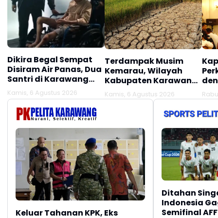
Dikira Begal Sempat
Terdampak Musim
Kap
Disiram Air Panas, Dua
Kemarau, Wilayah
Per
Santri di Karawang
Kabupaten Karawang
den
Terluka Akibat Aksi
Kekeringan Makin
Mel
Kamis, 6 Agustus 2026
Kamis, 6 Agustus 2026
Rabu
Oknum Linmas
Meluas
Ber
Ditahan Sing
Indonesia Gag
Semifinal AFF
Keluar Tahanan KPK, Eks