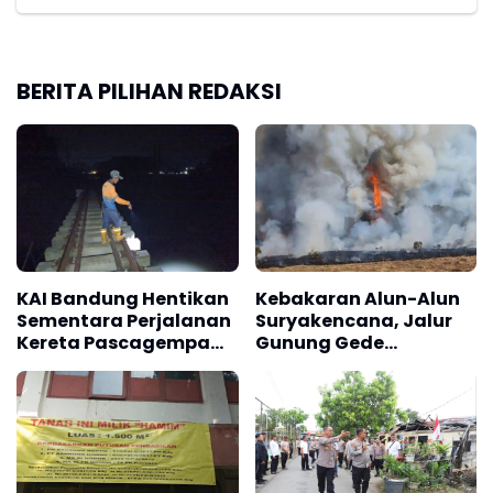
BERITA PILIHAN REDAKSI
KAI Bandung Hentikan
Kebakaran Alun-Alun
Sementara Perjalanan
Suryakencana, Jalur
Kereta Pascagempa
Gunung Gede
Pangandaran
Pangrango Ditutup