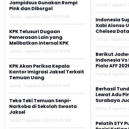
Jampidsus Gunakan Rompi
Jumat, 7 Agustus 2
Pink dan Diborgol
Jumat, 7 Agustus 2026 | 20:17 WIB
Indonesia Su
Xabi Alonso 
Chelsea Data
KPK Telusuri Dugaan
Pemerasan Lain yang
Jumat, 7 Agustus 2
Melibatkan Internal KPK
Jumat, 7 Agustus 2026 | 20:14 WIB
Berikut Jadw
Indonesia Vs
Piala AFF 202
KPK Akan Periksa Kepala
Kantor Imigrasi Jaksel Terkait
Kamis, 6 Agustus 2
Temuan Uang
Jumat, 7 Agustus 2026 | 20:12 WIB
Berhasil Tun
Lewat Adu Pin
Surabaya Jua
Teka Teki Temuan Senpi-
2026
Narkoba di Sekolah Swasta
Kamis, 6 Agustus 2
Jaksel
Jumat, 7 Agustus 2026 | 20:09 WIB
Pelatih STY P