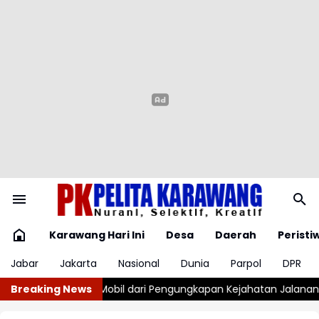
Karawang Hari Ini
Desa
Daerah
Peristi
Jabar
Jakarta
Nasional
Dunia
Parpol
DPR
apan Kejahatan Jalanan
Breaking News
Wabup Subang, Kesepakatan KUA-PPAS 202