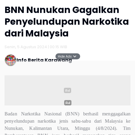
BNN Nunukan Gagalkan
Penyelundupan Narkotika
dari Malaysia
Senin, 5 Agustus 2024 | 00:15 WIB
Hide Ads
Info Berita Karawang
Badan Narkotika Nasional (BNN) berhasil menggagalkan
penyelundupan narkotika jenis sabu-sabu dari Malaysia ke
Nunukan, Kalimantan Utara, Minggu (4/8/2024). Tim