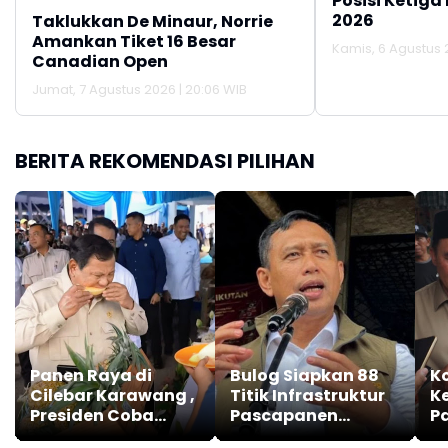
Posisi Ketiga
2026
Taklukkan De Minaur, Norrie
Amankan Tiket 16 Besar
Kamis, 6 Agustus 2
Canadian Open
Jumat, 7 Agustus 2026 | 20:06 WIB
BERITA REKOMENDASI PILIHAN
Panen Raya di
Bulog Siapkan 88
Ko
Cilebar Karawang ,
Titik Infrastruktur
K
Presiden Coba
Pascapanen
P
Langsung Produk
Nasional
W