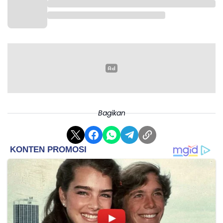
masyarakat, hati-hati terhadap gempa bumi susulan yang
mungkin terjadi," sebut BMKG.
Sebelumnya diberitakan, Gempa berkekuatan magnitudo 3,5
mengguncang Kabupaten Sukabumi, Jawa Barat, dengan
Bagikan
kedalaman 10 kilometer.
"Disclaimer, informasi ini mengutamakan kecepatan. Sehingga
hasil pengolahan data belum stabil dan bisa berubah seiring
kelengkapan data," tulis BMKG.(*)