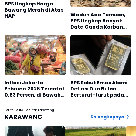
BPS Ungkap Harga
Bawang Merah di Atas
Waduh Ada Temuan,
HAP
BPS Ungkap Banyak
Data Ganda Korban
Bencana Sumatra
Inflasi Jakarta
BPS Sebut Emas Alami
Februari 2026 Tercatat
Deflasi Dua Bulan
0,63 Persen, di Bawah
Berturut-turut pada
Nasional
April 2026
Berita Pelita Seputar Karawang
KARAWANG
Selengkapnya