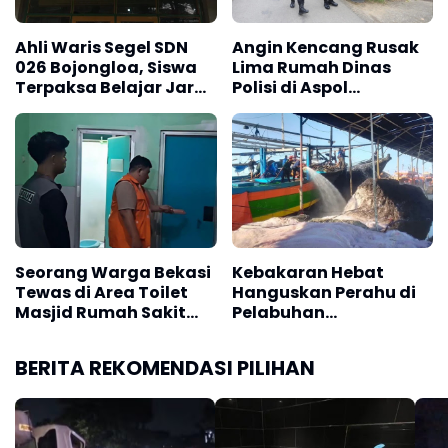
Ahli Waris Segel SDN
Angin Kencang Rusak
026 Bojongloa, Siswa
Lima Rumah Dinas
Terpaksa Belajar Jarak
Polisi di Aspol
Jauh
Lamteumen
Seorang Warga Bekasi
Kebakaran Hebat
Tewas di Area Toilet
Hanguskan Perahu di
Masjid Rumah Sakit
Pelabuhan
Islam Karawang
Karangsong
Indramayu
BERITA REKOMENDASI PILIHAN