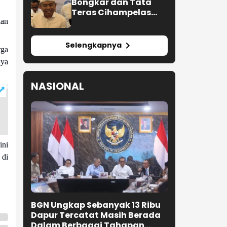
Bongkar dan Tata
Teras Cihampelas
Beres Oktober 2026
kan
Selengkapnya
rga
nya
NASIONAL
ini
 di
BGN Ungkap Sebanyak 13 Ribu
Dapur Tercatat Masih Berada
Dalam Berbagai Tahapan