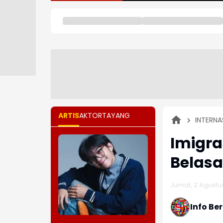
ARTIS
AKTOR
TAYANG
INTERNA
Imigr
Belasa
Jumat, 2 Agustus
Info Be