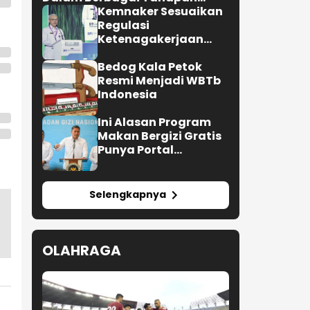
Verifikasi dan Belum
Kemnaker Sesuaikan
Seluruhnya Siap Beroperasi
Regulasi
Ketenagakerjaan
Hadapi Dinamika
Dunia Kerja
Bedog Kala Petok
Resmi Menjadi WBTb
Indonesia
Ini Alasan Program
Makan Bergizi Gratis
Punya Portal
Pengaduan untuk
SPPG
Selengkapnya
OLAHRAGA