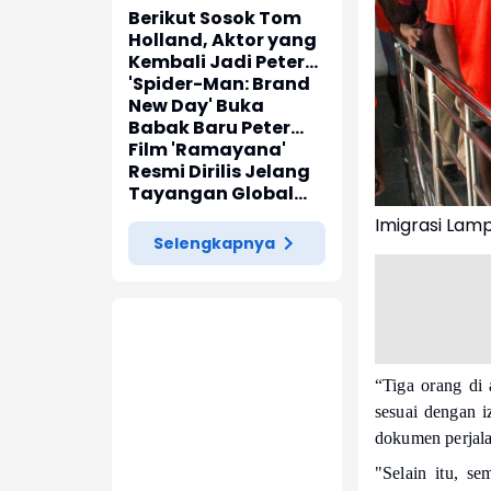
Berikut Sosok Tom
Holland, Aktor yang
Kembali Jadi Peter
Parker di 'Spider-
'Spider-Man: Brand
Man: Brand New Day'
New Day' Buka
Babak Baru Peter
Parker di Marvel
Film 'Ramayana'
Cinematic Universe
Resmi Dirilis Jelang
Tayangan Global
pada November
Imigrasi Lam
2026
Selengkapnya
“Tiga orang di 
sesuai dengan i
dokumen perjal
"Selain itu, s