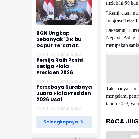
melebihi 60 hari
“Kami akan mem
Imigrasi Kelas 
Diketahui, Dir
BGN Ungkap
Negara Asing 
Sebanyak 13 Ribu
Dapur Tercatat
merupakan sanks
Masih Berada Dalam
Kamis, 6 Agustus 2026
Berbagai Tahapan
Persija Raih Posisi
Verifikasi dan Belum
Ketiga Piala
Seluruhnya Siap
Presiden 2026
Beroperasi
Kamis, 6 Agustus 2026
Persebaya Surabaya
Tak hanya itu,
Juara Piala Presiden
mengalami penin
2026 Usai
tahun 2023, yak
Tundukkan Persib
Kamis, 6 Agustus 2026
Bandung Lewat Adu
Penalti
BACA JUGA
Selengkapnya