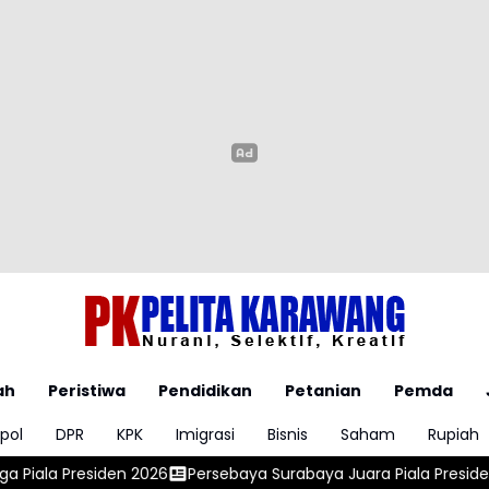
ah
Peristiwa
Pendidikan
Petanian
Pemda
pol
DPR
KPK
Imigrasi
Bisnis
Saham
Rupiah
ersebaya Surabaya Juara Piala Presiden 2026 Usai Tundukkan Pe