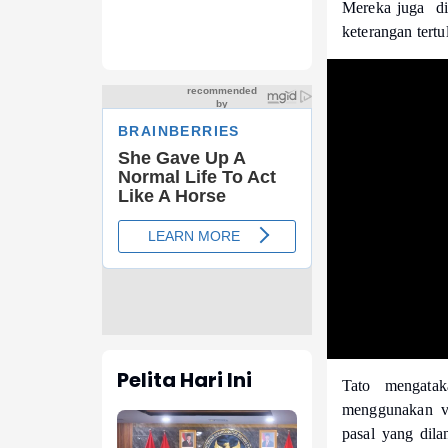
Mereka juga did
keterangan tertu
Pelita Hari Ini
Tato mengata
menggunakan vi
pasal yang dila