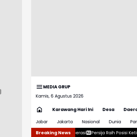
MEDIA GRUP
Kamis, 6 Agustus 2026
Karawang Hari Ini
Desa
Daer
Jabar
Jakarta
Nasional
Dunia
Par
iap Beroperasi
Persija Raih Posisi Ketiga Piala Presiden 2026
Breaking News
P