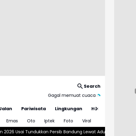
Search
Gagal memuat cuaca
Jalan
Pariwisata
Lingkungan
Hukum
Emas
Oto
Iptek
Foto
Viral
rsib Bandung Lewat Adu Penalti
Kemnaker Sesuaikan Regulasi 