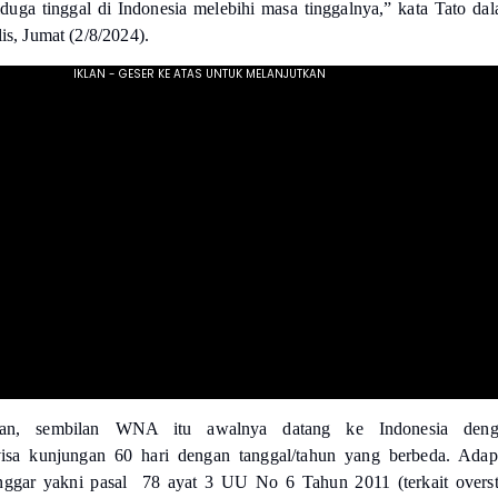
uga tinggal di Indonesia melebihi masa tinggalnya,” kata Tato da
lis, Jumat (2/8/2024).
kan, sembilan WNA itu awalnya datang ke Indonesia deng
sa kunjungan 60 hari dengan tanggal/tahun yang berbeda. Ada
nggar yakni pasal
78 ayat 3 UU No 6 Tahun 2011 (terkait overs