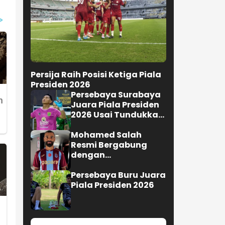
Persija Raih Posisi Ketiga Piala
Presiden 2026
Persebaya Surabaya
Juara Piala Presiden
2026 Usai Tundukkan
Persib Bandung Lewat
Adu Penalti
Mohamed Salah
Resmi Bergabung
dengan
Trabzonspor,Turki
Persebaya Buru Juara
Piala Presiden 2026