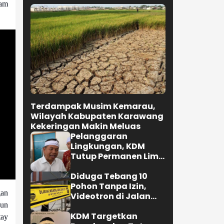
lam
Terdampak Musim Kemarau,
Wilayah Kabupaten Karawang
Kekeringan Makin Meluas
Pelanggaran
Lingkungan, KDM
Tutup Permanen Lima
Tambang Batu Kapur
di Cipatat
Diduga Tebang 10
Pohon Tanpa Izin,
an
Videotron di Jalan
R.E. Martadinata
pun
Bandung Disegel
KDM Targetkan
tay