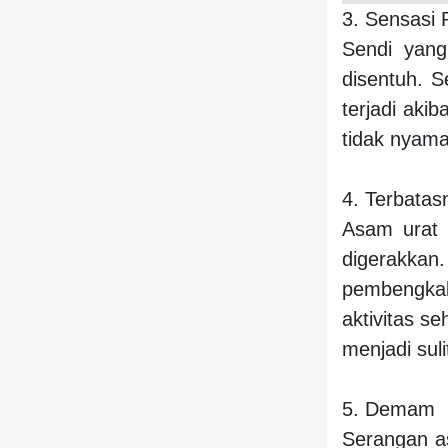
3. Sensasi 
Sendi yang
disentuh. 
terjadi aki
tidak nyam
4. Terbata
Asam urat 
digerakkan.
pembengkak
aktivitas s
menjadi suli
5. Demam
Serangan a