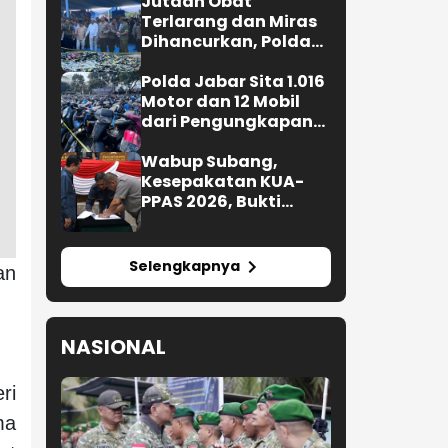
Jutaan Obat
Terlarang dan Miras
Dihancurkan, Polda
Jabar Tangkap 1.245
Tersangka
Polda Jabar Sita 1.016
Motor dan 12 Mobil
dari Pengungkapan
Kejahatan Jalanan
Wabup Subang,
Kesepakatan KUA-
PPAS 2026, Bukti
Sinergi Eksekutif-
Legislatif
Selengkapnya
an
NASIONAL
ri
ma