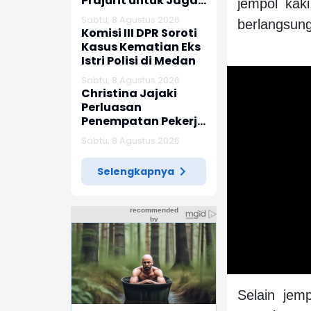
Prajurit untuk Jaga
jempol kaki
Kepercayaan
Sabtu, 8 Agustus 2026
berlangsung
Rakyat
Komisi III DPR Soroti
Kasus Kematian Eks
Istri Polisi di Medan
Sabtu, 8 Agustus 2026
Christina Jajaki
Perluasan
Penempatan Pekerja
Migran ke Republik
Sabtu, 8 Agustus 2026
Ceko
Selengkapnya
Selain jem