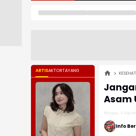
ARTIS
AKTOR
TAYANG
KESEHA
Jangan
Asam U
Minggu, 4 Agustu
Info Be