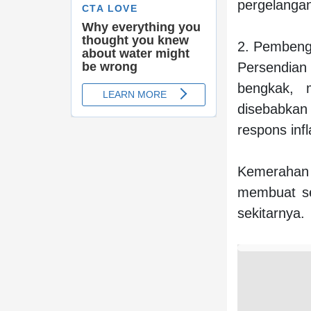
pergelangan 
2. Pemben
Persendia
bengkak, 
disebabkan
respons inf
Kemerahan 
membuat sen
sekitarnya.