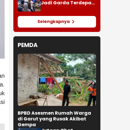
Jadi Garda Terdepan
Pencegahan
Kecelakaan Kerja
Selengkapnya
PEMDA
an
a.
uk
si
BPBD Asesmen Rumah Warga
di Garut yang Rusak Akibat
Gempa