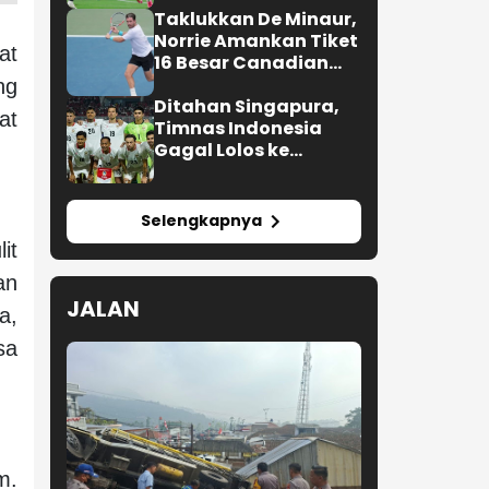
Taklukkan De Minaur,
Norrie Amankan Tiket
at
16 Besar Canadian
Open
ng
Ditahan Singapura,
at
Timnas Indonesia
Gagal Lolos ke
Semifinal AFF 2026
Selengkapnya
it
an
JALAN
a,
sa
m.