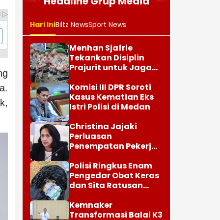
Headline Grup Media
Hari Ini
Biltz News
Sport News
Menhan Sjafrie
Tekankan Disiplin
Prajurit untuk Jaga
ng
Kepercayaan Rakyat
Komisi III DPR Soroti
a.
Kasus Kematian Eks
k,
Istri Polisi di Medan
Christina Jajaki
Perluasan
Penempatan Pekerja
Migran ke Republik
Ceko
Polisi Ringkus Enam
Pengedar Obat Keras
dan Sita Ratusan
Butir Tramadol
Kemnaker
Transformasi Balai K3