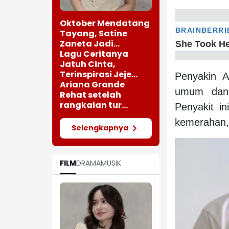
Oktober Mendatang
Tayang, Satine
Zaneta Jadi
Pemeran Utama Film
Lagu Ceritanya
Siti Si Vampir
Jatuh Cinta,
Terinspirasi Jeje
Penyakin A
saat Bertemu
Ariana Grande
umum dan 
Perempuan Cantik
Rehat setelah
rangkaian tur
Penyakit i
"Eternal Sunshine"
kemerahan, 
Selengkapnya
FILM
DRAMA
MUSIK