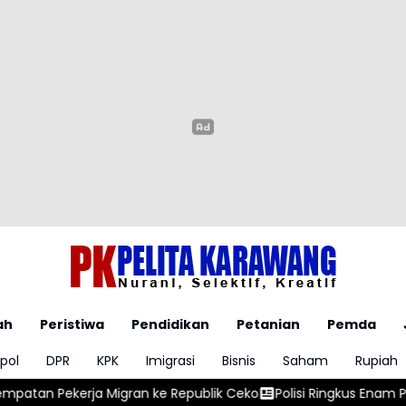
ah
Peristiwa
Pendidikan
Petanian
Pemda
pol
DPR
KPK
Imigrasi
Bisnis
Saham
Rupiah
igran ke Republik Ceko
Polisi Ringkus Enam Pengedar Obat Kera