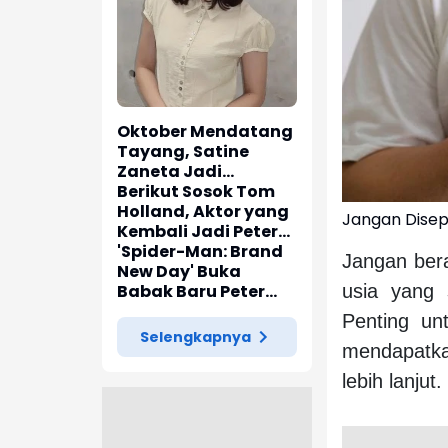
Oktober Mendatang
Tayang, Satine
Zaneta Jadi
Pemeran Utama Film
Berikut Sosok Tom
Siti Si Vampir
Holland, Aktor yang
Jangan Disepe
Kembali Jadi Peter
Parker di 'Spider-
'Spider-Man: Brand
Jangan ber
Man: Brand New Day'
New Day' Buka
usia yang 
Babak Baru Peter
Parker di Marvel
Penting unt
Cinematic Universe
Selengkapnya
mendapatka
lebih lanjut.