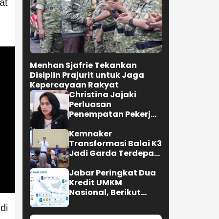
at
Menhan Sjafrie Tekankan
Disiplin Prajurit untuk Jaga
Kepercayaan Rakyat
Christina Jajaki
Perluasan
Penempatan Pekerja
Migran ke Republik
Ceko
Kemnaker
Transformasi Balai K3
Jadi Garda Terdepan
Pencegahan
Kecelakaan Kerja
Jabar Peringkat Dua
Kredit UMKM
Nasional, Berikut
Lengkapnya
di