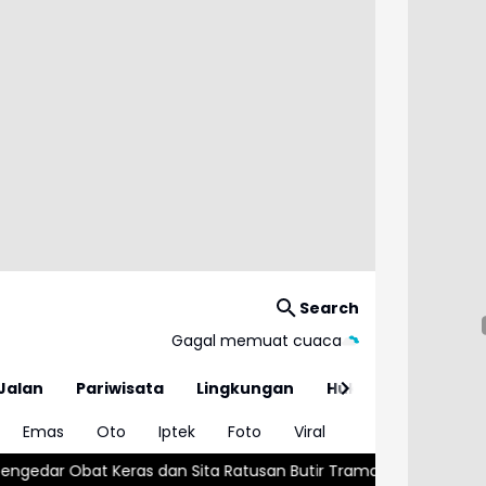
Search
Gagal memuat cuaca
Jalan
Pariwisata
Lingkungan
Hukum
Emas
Oto
Iptek
Foto
Viral
s dan Sita Ratusan Butir Tramadol
Kemnaker Transformasi Bal