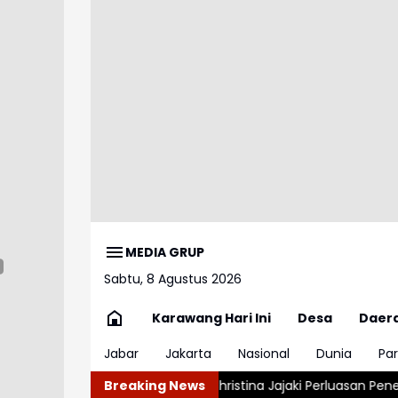
MEDIA GRUP
Sabtu, 8 Agustus 2026
Karawang Hari Ini
Desa
Daer
Jabar
Jakarta
Nasional
Dunia
Par
olisi di Medan
Christina Jajaki Perluasan Penempatan Pekerja M
Breaking News