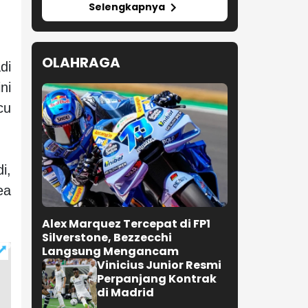
Selengkapnya
OLAHRAGA
di
ni
cu
i,
ea
Alex Marquez Tercepat di FP1
Silverstone, Bezzecchi
Langsung Mengancam
Vinicius Junior Resmi
Perpanjang Kontrak
di Madrid