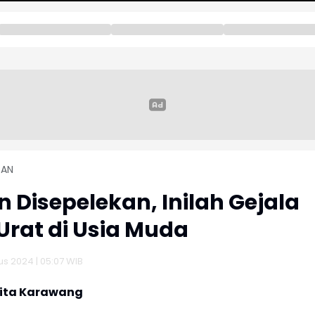
TAN
 Disepelekan, Inilah Gejala
rat di Usia Muda
s 2024 | 05:07 WIB
rita Karawang