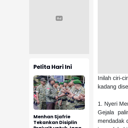
Pelita Hari Ini
Inilah ciri-
kadang dise
1. Nyeri Me
Gejala pal
Menhan Sjafrie
mendadak d
Tekankan Disiplin