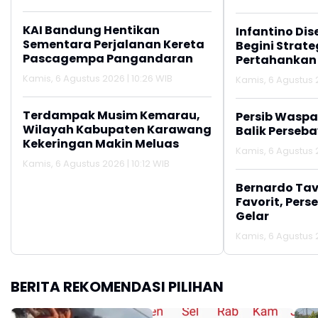
KAI Bandung Hentikan
Infantino Dis
Sementara Perjalanan Kereta
Begini Strate
Pascagempa Pangandaran
Pertahankan
Kamis, 6 Agustus 2026 | 10:26 WIB
Kamis, 6 Agustus 
Terdampak Musim Kemarau,
Persib Wasp
Wilayah Kabupaten Karawang
Balik Perseb
Kekeringan Makin Meluas
Kamis, 6 Agustus 
Kamis, 6 Agustus 2026 | 10:12 WIB
Bernardo Tav
Favorit, Pers
Gelar
Kamis, 6 Agustus 
BERITA REKOMENDASI PILIHAN