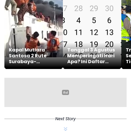
Kapal Mutiara
Tanggal 3 Agustus
Tr
Santosa 2 Rute
Memperingati Hari
S
Surabaya-
Apa? Ini Daftar
Ti
Makasar Terbakar
Peringatannya
R
K
Next Story