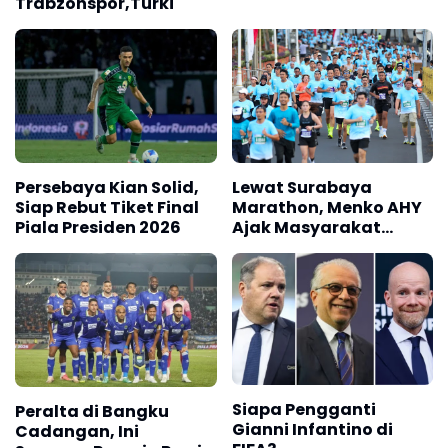
Trabzonspor,Turki
Persebaya Kian Solid,
Lewat Surabaya
Siap Rebut Tiket Final
Marathon, Menko AHY
Piala Presiden 2026
Ajak Masyarakat
Bangun Bangsa Sehat
dan Produktif
Siapa Pengganti
Peralta di Bangku
Gianni Infantino di
Cadangan, Ini