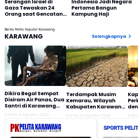
Serangan Israel di
Indonesia Jadi Negara
Gaza Tewaskan 24
Pertama Bangun
Orang saat Gencatan
Kampung Haji
Senjata
Berita Pelita Seputar Karawang
KARAWANG
Selengkapnya
Dikira Begal Sempat
Terdampak Musim
Kap
Disiram Air Panas, Dua
Kemarau, Wilayah
Per
Santri di Karawang
Kabupaten Karawang
den
Terluka Akibat Aksi
Kekeringan Makin
Mel
Kamis, 6 Agustus 2026
Kamis, 6 Agustus 2026
Rabu
Oknum Linmas
Meluas
Ber