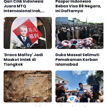
Qari Cilik Indonesia
Paspor Indonesia
Juara MTQ
Bebas Visa 88 Negara,
Internasional Irak,
Ini Daftarnya
Harumkan Nama
Bangsa
'Draco Malfoy' Jadi
Duka Massal Selimuti
Maskot Imlek di
Pemakaman Korban
Tiongkok
Islamabad