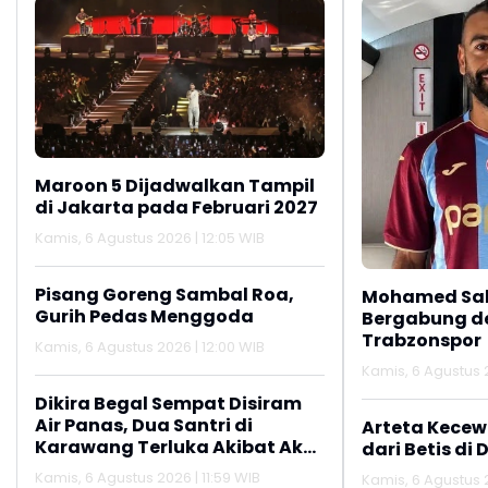
Maroon 5 Dijadwalkan Tampil
di Jakarta pada Februari 2027
Kamis, 6 Agustus 2026 | 12:05 WIB
Pisang Goreng Sambal Roa,
Mohamed Sal
Gurih Pedas Menggoda
Bergabung d
Trabzonspor
Kamis, 6 Agustus 2026 | 12:00 WIB
Kamis, 6 Agustus 
Dikira Begal Sempat Disiram
Air Panas, Dua Santri di
Arteta Kecew
Karawang Terluka Akibat Aksi
dari Betis di 
Oknum Linmas
Kamis, 6 Agustus 2026 | 11:59 WIB
Kamis, 6 Agustus 2