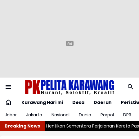
Karawang Hari Ini
Desa
Daerah
Peristi
Jabar
Jakarta
Nasional
Dunia
Parpol
DPR
tara Perjalanan Kereta Pascagempa Pangandaran
Breaking News
Terdampak