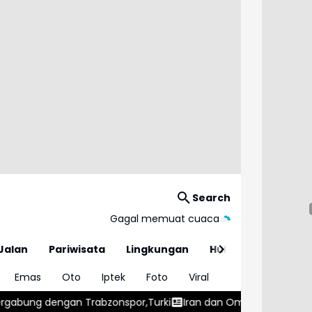
Search
Gagal memuat cuaca
Jalan
Pariwisata
Lingkungan
Hukum
Emas
Oto
Iptek
Foto
Viral
onspor,Turki
Iran dan Oman Capai Kesepahaman Jalur Pelaya