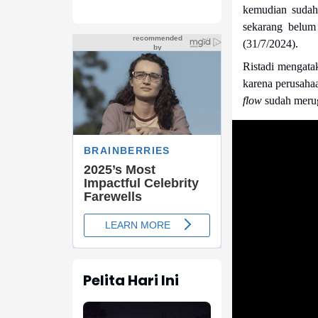
kemudian sudah 
sekarang belum
(31/7/2024).
Ristadi mengata
karena perusahaa
flow
sudah meru
Pelita Hari Ini