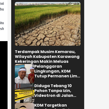
pai
abu
itu
ash
Terdampak Musim Kemarau,
Wilayah Kabupaten Karawang
Kekeringan Makin Meluas
Pelanggaran
Lingkungan, KDM
Tutup Permanen Lima
Tambang Batu Kapur
di Cipatat
Diduga Tebang 10
Pohon Tanpa Izin,
Videotron di Jalan
R.E. Martadinata
Bandung Disegel
KDM Targetkan