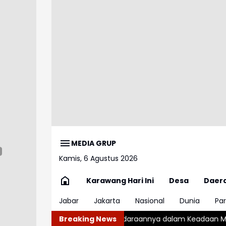
MEDIA GRUP
Kamis, 6 Agustus 2026
Karawang Hari Ini
Desa
Daer
Jabar
Jakarta
Nasional
Dunia
Par
mudikan Kendaraannya dalam Keadaan Mabuk, Sopir Angkot Dia
Breaking News