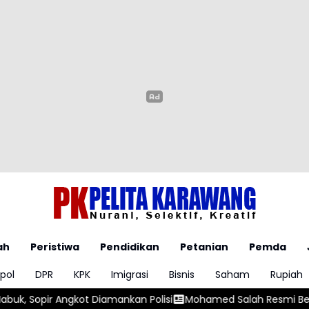
ah
Peristiwa
Pendidikan
Petanian
Pemda
pol
DPR
KPK
Imigrasi
Bisnis
Saham
Rupiah
mankan Polisi
Mohamed Salah Resmi Bergabung dengan Trabz