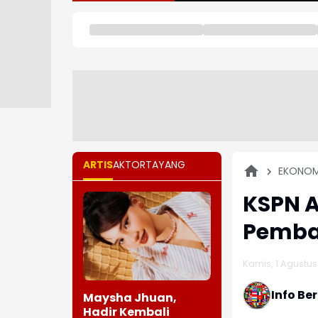
ARTIS
AKTOR
TAYANG
EKONOM
KSPN A
Pemba
Kamis, 1 Agustus
Info Be
Maysha Jhuan,
Hadir Kembali