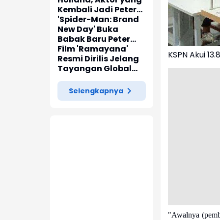
Kembali Jadi Peter
Parker di 'Spider-
'Spider-Man: Brand
Man: Brand New Day'
New Day' Buka
Babak Baru Peter
Parker di Marvel
Film 'Ramayana'
KSPN Akui 13
Cinematic Universe
Resmi Dirilis Jelang
Tayangan Global
pada November
2026
Selengkapnya
"Awalnya (pemba