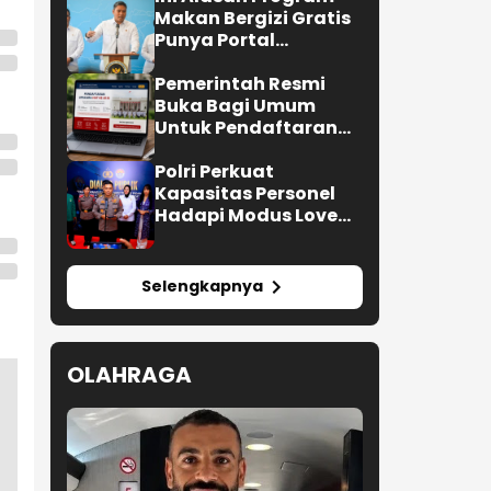
Makan Bergizi Gratis
Punya Portal
Pengaduan untuk
SPPG
Pemerintah Resmi
Buka Bagi Umum
Untuk Pendaftaran
Upacara HUT ke-81 RI
Polri Perkuat
Kapasitas Personel
Hadapi Modus Love
Scamming yang Kian
Kompleks
Selengkapnya
OLAHRAGA