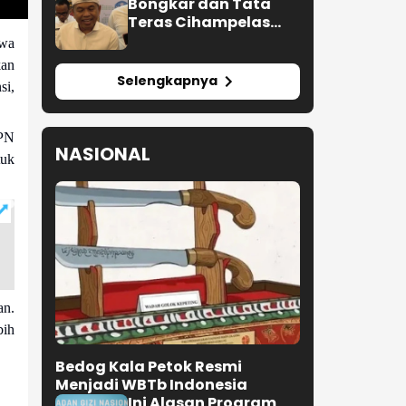
Bongkar dan Tata
Teras Cihampelas
Beres Oktober 2026
hwa
kan
Selengkapnya
si,
PN
NASIONAL
uk
an.
bih
Bedog Kala Petok Resmi
Menjadi WBTb Indonesia
Ini Alasan Program