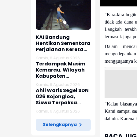
"Kira-kira begi
tidak ada dana 
Langkah terakhi
KAI Bandung
termasuk juga p
Hentikan Sementara
Dalam mencai
Perjalanan Kereta
mengedepanka
Pascagempa
Kamis, 6 Agustus 2026
Pangandaran
menggugatnya ke
Terdampak Musim
Kemarau, Wilayah
Kabupaten
Karawang
Kamis, 6 Agustus 2026
Kekeringan Makin
Ahli Waris Segel SDN
Meluas
026 Bojongloa,
Siswa Terpaksa
"Kalau biasanya
Belajar Jarak Jauh
Kamis, 6 Agustus 2026
Kami sampai saa
dahulu. Karena k
Selengkapnya
BACA JUGA