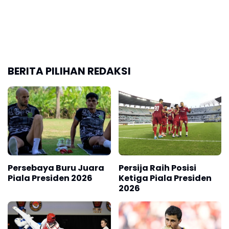
Persebaya Buru Juara
Persija Raih Posisi
Piala Presiden 2026
Ketiga Piala Presiden
2026
Indonesia Berhasil
Pemain Terbaik Piala
Juara Umum di
Dunia 2026 Siap
Kejuaraan MMA Asian
Berlabu 4 Tahun di
Championship 2026
Barcelona