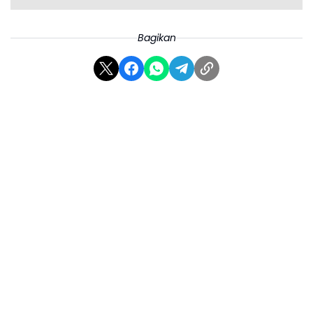
Kemenangan ini menjadi modal penting menjelang musim baru di
Liga Inggris.(*)
Bagikan