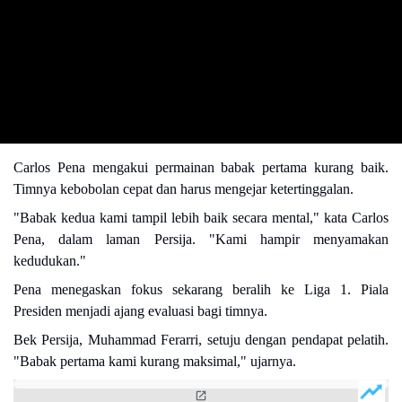
Carlos Pena mengakui permainan babak pertama kurang baik.
Timnya kebobolan cepat dan harus mengejar ketertinggalan.
"Babak kedua kami tampil lebih baik secara mental," kata Carlos
Pena, dalam laman Persija. "Kami hampir menyamakan
kedudukan."
Pena menegaskan fokus sekarang beralih ke Liga 1. Piala
Presiden menjadi ajang evaluasi bagi timnya.
Bek Persija, Muhammad Ferarri, setuju dengan pendapat pelatih.
"Babak pertama kami kurang maksimal," ujarnya.