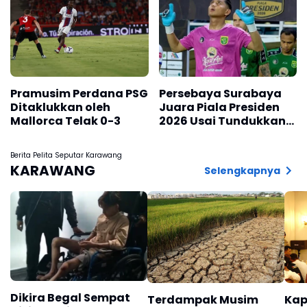
Pramusim Perdana PSG
Persebaya Surabaya
Ditaklukkan oleh
Juara Piala Presiden
Mallorca Telak 0-3
2026 Usai Tundukkan
Persib Bandung Lewat
Adu Penalti
Berita Pelita Seputar Karawang
KARAWANG
Selengkapnya
Dikira Begal Sempat
Terdampak Musim
Kap