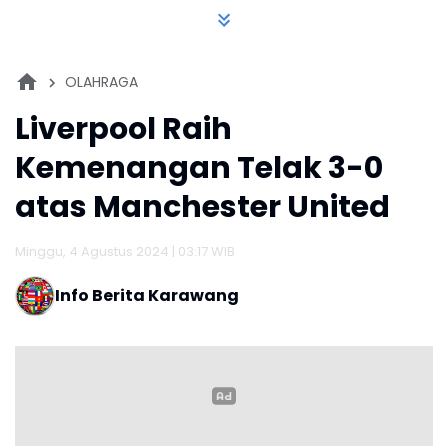
OLAHRAGA
Liverpool Raih
Kemenangan Telak 3-0
atas Manchester United
Minggu, 4 Agustus 2024 | 03:17 WIB
Info Berita Karawang