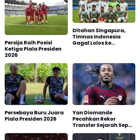
Ditahan Singapura,
Timnas Indonesia
Persija Raih Posisi
Gagal Lolos ke
Ketiga Piala Presiden
Semifinal AFF 2026
2026
Persebaya Buru Juara
Yan Diomande
Piala Presiden 2026
Pecahkan Rekor
Transfer Sejarah Sepak
Bola Eropa