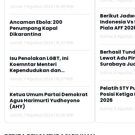
Jumat, 7 Agustus 2
Jumat, 7 Agustus 2026 | 16:48 WIB
Berikut Jadw
Indonesia Vs
Ancaman Ebola: 200
Piala AFF 202
Penumpang Kapal
Dikarantina
Kamis, 6 Agustus 2
Jumat, 7 Agustus 2026 | 16:47 WIB
Berhasil Tun
Lewat Adu Pin
Isu Penolakan LGBT, Ini
Surabaya Jua
Koemntar Menteri
2026
Kependudukan dan
Kamis, 6 Agustus 2
Pembangunan Keluarga
Jumat, 7 Agustus 2026 | 16:27 WIB
Pelatih STY P
Posisi Ketiga
Ketua Umum Partai Demokrat
2026
Agus Harimurti Yudhoyono
(AHY)
Kamis, 6 Agustus 2
Jumat, 7 Agustus 2026 | 16:26 WIB