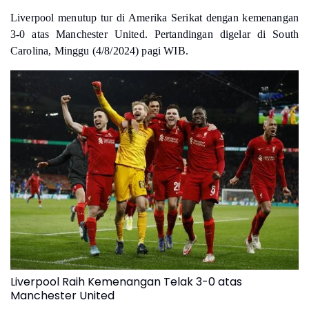
Liverpool menutup tur di Amerika Serikat dengan kemenangan
3-0 atas Manchester United. Pertandingan digelar di South
Carolina, Minggu (4/8/2024) pagi WIB.
Liverpool Raih Kemenangan Telak 3-0 atas
Manchester United