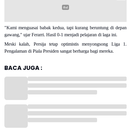
"Kami menguasai babak kedua, tapi kurang beruntung di depan
gawang," ujar Ferarri. Hasil 0-1 menjadi pelajaran di laga ini.
Meski kalah, Persija tetap optimistis menyongsong Liga 1.
Pengalaman di Piala Presiden sangat berharga bagi mereka.
BACA JUGA :