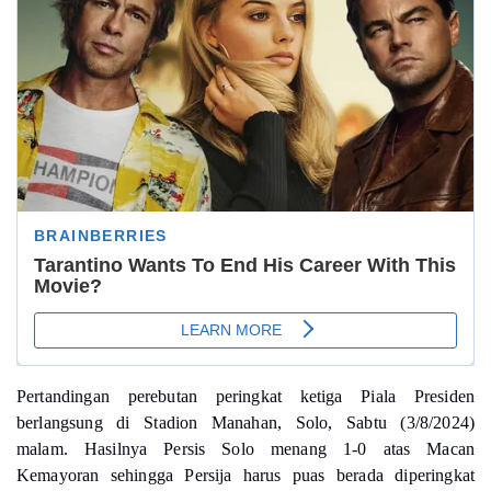
Pertandingan perebutan peringkat ketiga Piala Presiden
berlangsung di Stadion Manahan, Solo, Sabtu (3/8/2024)
malam. Hasilnya Persis Solo menang 1-0 atas Macan
Kemayoran sehingga Persija harus puas berada diperingkat