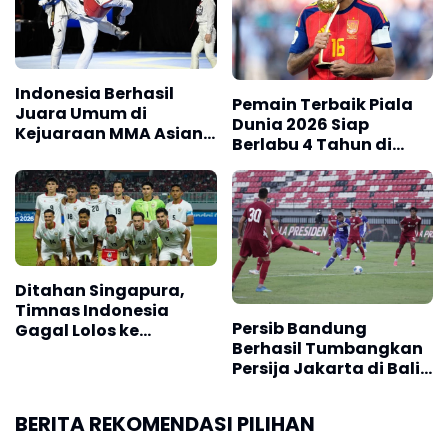
Ditahan Singapura,
Timnas Indonesia
Persib Bandung
Gagal Lolos ke
Berhasil Tumbangkan
Semifinal AFF 2026
Persija Jakarta di Bali,
Skor 2 -1
BERITA REKOMENDASI PILIHAN
Siapa Pengganti
Indonesia Sukses
P
Gianni Infantino di
Meraih 15 Medali di
Jua