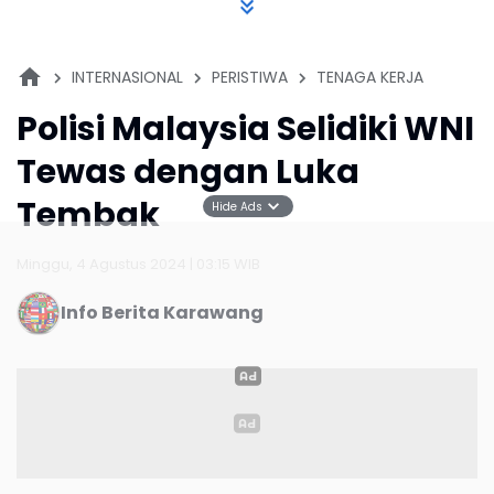
Minggu, 4 Agustus 2024 | 03:15 WIB
Info Berita Karawang
Hide Ads
Seorang laki-laki asal Indonesia meninggal dunia di perkebunan
kelapa sawit di Miri, Malaysia. Konsulat Jenderal RI (KJRI) di
Kuching, Serawak, Malaysia terus berkoordinasi dengan pihak
kepolisian di Miri.