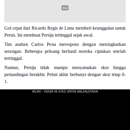
Gol cepat dari Ricardo Regis de Lima memberi keunggulan untuk
Persis. Ini membuat Persija tertinggal sejak awal.
Tim asuhan Carlos Pena merespons dengan meningkatkan
serangan. Beberapa peluang berhasil mereka ciptakan setelah
tertinggal.
Namun, Persija tidak mampu menyamakan skor hingga
pertandingan berakhir. Peluit akhir berbunyi dengan skor tetap 0-
1.