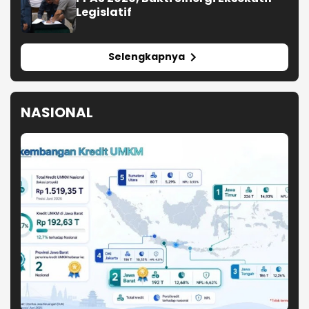
Jabar Peringkat Dua Kredit UMKM Nasional,
Berikut Lengkapnya
Isu Penolakan LGBT, Ini Koemntar
Menteri Kependudukan dan
Pembangunan Keluarga
Strategi Negara Putus Rantai
Kejahatan Berulang
DPR Desak Pengusutan Tuntas