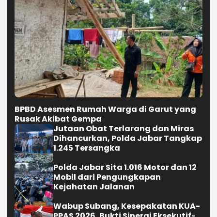
Rusak Akibat Gempa
Jutaan Obat Terlarang dan Miras
Dihancurkan, Polda Jabar Tangkap
1.245 Tersangka
Polda Jabar Sita 1.016 Motor dan 12
Mobil dari Pengungkapan
Kejahatan Jalanan
Wabup Subang, Kesepakatan KUA-
PPAS 2026, Bukti Sinergi Eksekutif-
Legislatif
Selengkapnya
NASIONAL