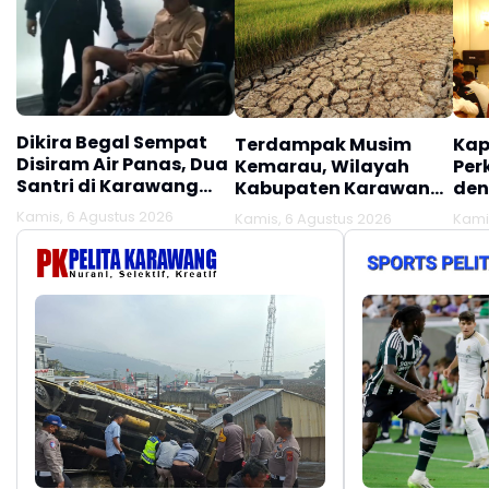
Dikira Begal Sempat
Terdampak Musim
Kap
Disiram Air Panas, Dua
Kemarau, Wilayah
Per
Santri di Karawang
Kabupaten Karawang
den
Terluka Akibat Aksi
Kekeringan Makin
Mel
Kamis, 6 Agustus 2026
Kamis, 6 Agustus 2026
Kami
Oknum Linmas
Meluas
Ber