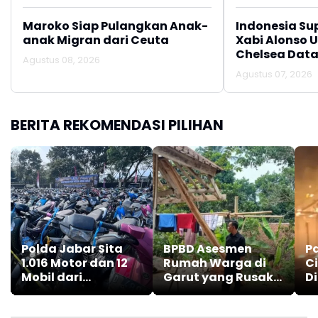
Maroko Siap Pulangkan Anak-
Indonesia Su
anak Migran dari Ceuta
Xabi Alonso 
Chelsea Data
Agustus 08, 2026
Agustus 07, 2026
BERITA REKOMENDASI PILIHAN
Polda Jabar Sita
BPBD Asesmen
P
1.016 Motor dan 12
Rumah Warga di
C
Mobil dari
Garut yang Rusak
D
Pengungkapan
Akibat Gempa
M
Kejahatan Jalanan