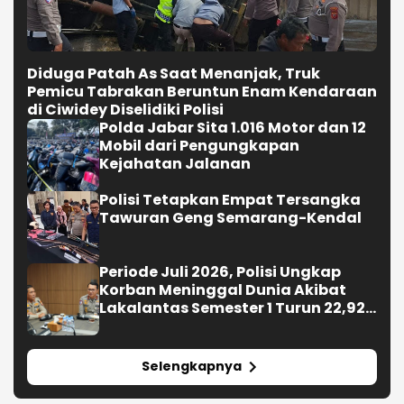
Periode Juli 2026, Polisi Ungkap
Korban Meninggal Dunia Akibat
Lakalantas Semester 1 Turun 22,92
Persen
Selengkapnya
Headline Grup Media
Berita
Karawang Kekinian
Nasional
BGN Wajibkan SPPG Kantongi
Sertifikat Higiene sebelum 10
Agustus
Iran-Oman Sepakat Buka Kembali
Selat Hormuz 60 Hari