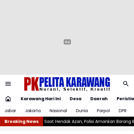
Karawang Hari Ini
Desa
Daerah
Peristi
Jabar
Jakarta
Nasional
Dunia
Parpol
DPR
dak Azan, Polisi Amankan Barang Bukti Sajam
Breaking News
Imigrasi Deport