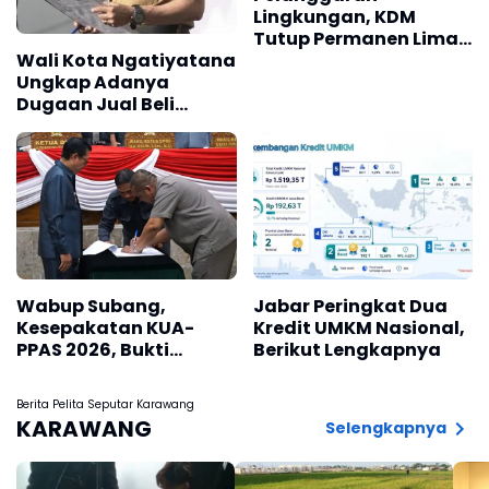
Lingkungan, KDM
Tutup Permanen Lima
Tambang Batu Kapur
Wali Kota Ngatiyatana
di Cipatat
Ungkap Adanya
Dugaan Jual Beli
Seragam di Sekolah
Wabup Subang,
Jabar Peringkat Dua
Kesepakatan KUA-
Kredit UMKM Nasional,
PPAS 2026, Bukti
Berikut Lengkapnya
Sinergi Eksekutif-
Legislatif
Berita Pelita Seputar Karawang
KARAWANG
Selengkapnya