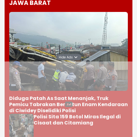
Diduga Patah As Saat Menanjak, Truk
Pemicu Tabrakan Beruntun Enam Kendaraan
di Ciwidey Diselidiki Polisi
Polisi Sita 159 Botol Miras Ilegal di
Cisaat dan Citamiang
Hide Ads
Marbut Masjid di Purwakarta
Tewas Diserang Tetangga Saat
Hendak Azan, Polisi Amankan
Barang Bukti Sajam
BPBD Asesmen Rumah Warga di
Garut yang Rusak Akibat Gempa
Selengkapnya