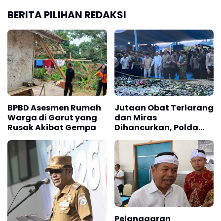
BERITA PILIHAN REDAKSI
BPBD Asesmen Rumah
Jutaan Obat Terlarang
Warga di Garut yang
dan Miras
Rusak Akibat Gempa
Dihancurkan, Polda
Jabar Tangkap 1.245
Tersangka
Pelanggaran