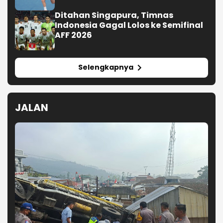
Diduga Patah As Saat Menanjak, Truk
Pemicu Tabrakan Beruntun Enam Kendaraan
di Ciwidey Diselidiki Polisi
Polda Jabar Sita 1.016 Motor dan 12
Mobil dari Pengungkapan
Kejahatan Jalanan
Polisi Tetapkan Empat Tersangka
Tawuran Geng Semarang-Kendal