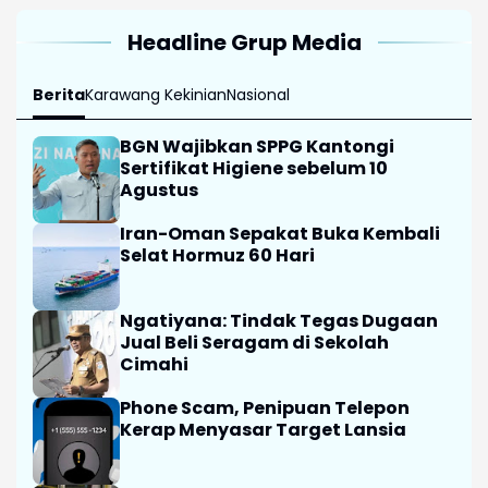
Ngatiyana: Tindak Tegas Dugaan
Jual Beli Seragam di Sekolah
Cimahi
Phone Scam, Penipuan Telepon
Kerap Menyasar Target Lansia
Ratusan Karyawan PT Namnam
Kena PHK, Disnaker Cimahi Turun
Tangan
Selengkapnya