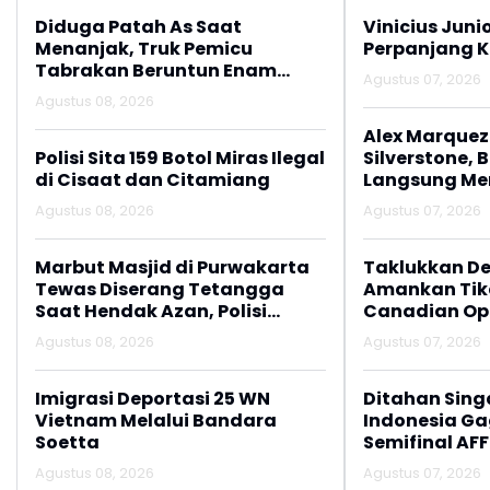
Diduga Patah As Saat
Vinicius Juni
Menanjak, Truk Pemicu
Perpanjang K
Tabrakan Beruntun Enam
Agustus 07, 2026
Kendaraan di Ciwidey
Agustus 08, 2026
Diselidiki Polisi
Alex Marquez 
Polisi Sita 159 Botol Miras Ilegal
Silverstone, 
di Cisaat dan Citamiang
Langsung M
Agustus 08, 2026
Agustus 07, 2026
Marbut Masjid di Purwakarta
Taklukkan De
Tewas Diserang Tetangga
Amankan Tike
Saat Hendak Azan, Polisi
Canadian Op
Amankan Barang Bukti Sajam
Agustus 08, 2026
Agustus 07, 2026
Imigrasi Deportasi 25 WN
Ditahan Sing
Vietnam Melalui Bandara
Indonesia Gag
Soetta
Semifinal AFF
Agustus 08, 2026
Agustus 07, 2026