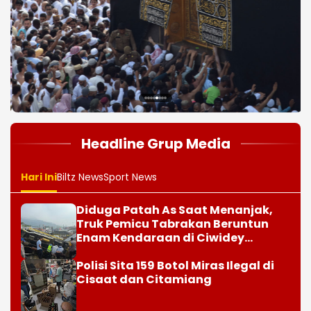
Hari Ini
Biltz News
Sport News
Diduga Patah As Saat Menanjak,
Truk Pemicu Tabrakan Beruntun
Enam Kendaraan di Ciwidey
Diselidiki Polisi
Polisi Sita 159 Botol Miras Ilegal di
Cisaat dan Citamiang
Marbut Masjid di Purwakarta
Tewas Diserang Tetangga Saat
Hendak Azan, Polisi Amankan
Barang Bukti Sajam
Imigrasi Deportasi 25 WN Vietnam
Melalui Bandara Soetta
Maroko Siap Pulangkan Anak-anak
Migran dari Ceuta