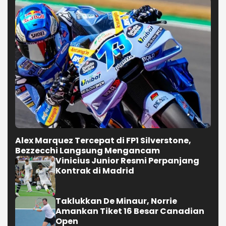
Alex Marquez Tercepat di FP1 Silverstone,
Bezzecchi Langsung Mengancam
Vinicius Junior Resmi Perpanjang
Kontrak di Madrid
Taklukkan De Minaur, Norrie
Amankan Tiket 16 Besar Canadian
Open
Ditahan Singapura, Timnas
Indonesia Gagal Lolos ke Semifinal
AFF 2026
Selengkapnya
JALAN